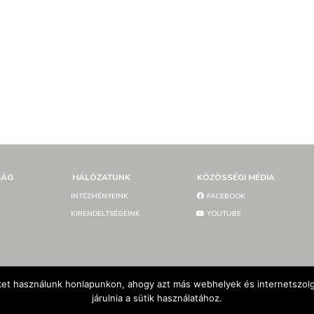
SÁG
HÁLÓZATUNK
KÖZÖSSÉGI MÉDIA
INTÉZMÉNYEINK
FACEBOOK
KIRENDELTSÉGEINK
YOUTUBE
et használunk honlapunkon, ahogy azt más webhelyek és internetszolgá
járulnia a sütik használatához.