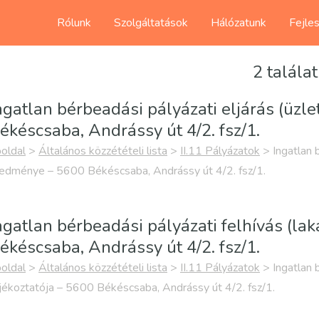
Rólunk
Szolgáltatások
Hálózatunk
Fejle
2 találat
ngatlan bérbeadási pályázati eljárás (üz
ékéscsaba, Andrássy út 4/2. fsz/1.
oldal
>
Általános közzétételi lista
>
II.11 Pályázatok
>
Ingatlan 
edménye – 5600 Békéscsaba, Andrássy út 4/2. fsz/1.
ngatlan bérbeadási pályázati felhívás (lak
ékéscsaba, Andrássy út 4/2. fsz/1.
oldal
>
Általános közzétételi lista
>
II.11 Pályázatok
>
Ingatlan 
jékoztatója – 5600 Békéscsaba, Andrássy út 4/2. fsz/1.