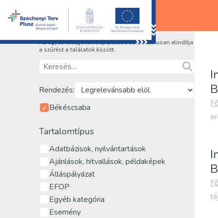
Az egyes kategóriák bepipálása automatikusan elindítja
a szűrést a találatok között.
I
B
Rendezés:
Fő
Békéscsaba
er
Tartalomtípus
Adatbázisok, nyilvántartások
I
Ajánlások, hitvallások, példaképek
B
Álláspályázat
Fő
EFOP
tá
Egyéb kategória
Esemény