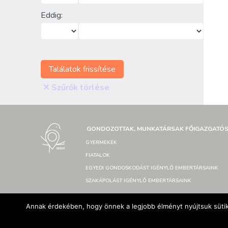
Eddig:
Találatok frissítése
✕
Szűrők törlése
GONDOZOTTAK, MUNKATÁRSAK FŐIGAZGATÓ
GYERMEKEK
FIATALOK
EGYEDI GONDOSKODÁST IGÉNYLŐ EMBERTÁRSAINK
SZAKÁPOLÁST IGÉNYLŐ EMBERTÁRSAINK
Annak érdekében, hogy önnek a legjobb élményt nyújtsuk sütik