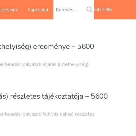
sztéseink
Kapcsolat
HU
EN
lethelyiség) eredménye – 5600
bérbeadási pályázati eljárás (üzlethelyiség)
ás) részletes tájékoztatója – 5600
bérbeadási pályázati felhívás (lakás) részletes