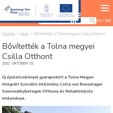
HU
EN
Főoldal
>
Hírek
>
Bővítették a Tolna megyei Csilla Otthont
Bővítették a Tolna megyei
Csilla Otthont
2022. OKTÓBER 15.
Új épületszárnnyal gyarapodott a Tolna Megyei
Integrált Szociális Intézmény Csilla von Boeselager
Szenvedélybetegek Otthona és Rehabilitációs
Intézménye.