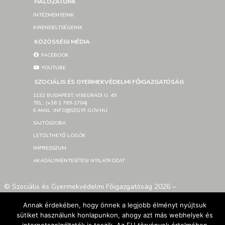
HÁLÓZATUNK
INTÉZMÉNYEINK
KIRENDELTSÉGEINK
KÖZÖSSÉGI MÉDIA
FACEBOOK
YOUTUBE
SZOCIÁLIS ÉS GYERMEKVÉDELMI FŐIGAZGATÓSÁG
1132 BUDAPEST, VISEGRÁDI U. 49
TEL.: (+36 1 769-1704)
E-MAIL: INFO@SZGYF.GOV.HU
SAJTÓSZOBA
LETÖLTHETŐ LOGÓK
IMPRESSZUM
AKADÁLYMENTESÍTÉSI NYILATKOZAT
© Szociális és Gyermekvédelmi Főigazgatóság 2026 –
Developed By SzGyF
Annak érdekében, hogy önnek a legjobb élményt nyújtsuk
sütiket használunk honlapunkon, ahogy azt más webhelyek és