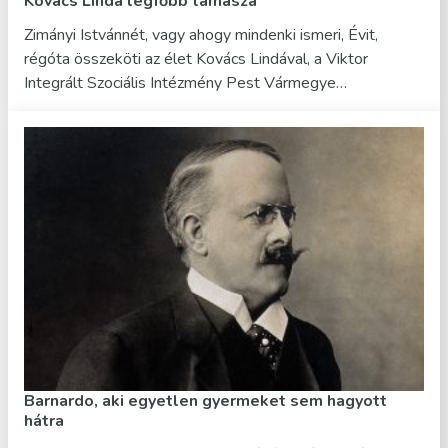
Kovács Linda legfőbb támasza
Zimányi Istvánnét, vagy ahogy mindenki ismeri, Évit,
régóta összeköti az élet Kovács Lindával, a Viktor
Integrált Szociális Intézmény Pest Vármegye…
Barnardo, aki egyetlen gyermeket sem hagyott
hátra