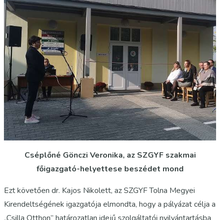
Cséplőné Gönczi Veronika, az SZGYF szakmai
főigazgató-helyettese beszédet mond
Ezt követően dr. Kajos Nikolett, az SZGYF Tolna Megyei
Kirendeltségének igazgatója elmondta, hogy a pályázat célja a
„Csilla Otthon” határozatlan idejű szolgáltatói nyilvántartásba