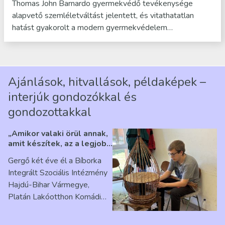
Thomas John Barnardo gyermekvédő tevékenysége
alapvető szemléletváltást jelentett, és vitathatatlan
hatást gyakorolt a modern gyermekvédelem…
Ajánlások, hitvallások, példaképek –
interjúk gondozókkal és
gondozottakkal
„Amikor valaki örül annak,
amit készítek, az a legjobb
érzés” – Beszélgetés
Gergő két éve él a Bíborka
Ribárszky Gergő ellátottal
Integrált Szociális Intézmény
Hajdú-Bihar Vármegye,
Platán Lakóotthon Komádi
telephelyen. Itt a
mindennapjai új értelmet…