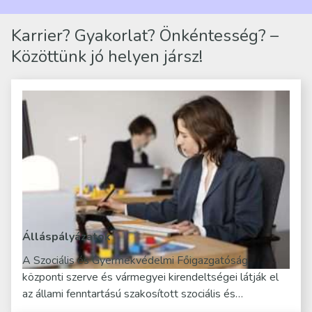
Karrier? Gyakorlat? Önkéntesség? –
Közöttünk jó helyen jársz!
Álláspályázatok
A Szociális és Gyermekvédelmi Főigazgatóság
központi szerve és vármegyei kirendeltségei látják el
az állami fenntartású szakosított szociális és…