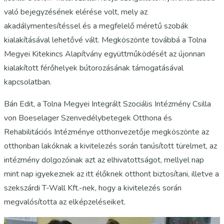
való bejegyzésének elérése volt, mely az
akadálymentesítéssel és a megfelelő méretű szobák
kialakításával lehetővé vált. Megköszönte továbbá a Tolna
Megyei Kitekincs Alapítvány együttműködését az újonnan
kialakított férőhelyek bútorozásának támogatásával
kapcsolatban.
Bán Edit, a Tolna Megyei Integrált Szociális Intézmény Csilla
von Boeselager Szenvedélybetegek Otthona és
Rehabilitációs Intézménye otthonvezetője megköszönte az
otthonban lakóknak a kivitelezés során tanúsított türelmet, az
intézmény dolgozóinak azt az elhivatottságot, mellyel nap
mint nap igyekeznek az itt élőknek otthont biztosítani, illetve a
szekszárdi T-Wall Kft.-nek, hogy a kivitelezés során
megvalósította az elképzeléseiket.