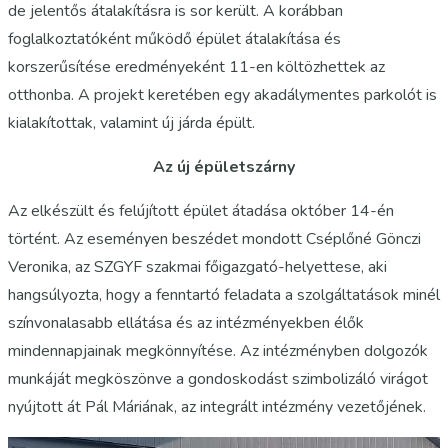
de jelentős átalakításra is sor került. A korábban
foglalkoztatóként működő épület átalakítása és
korszerűsítése eredményeként 11-en költözhettek az
otthonba. A projekt keretében egy akadálymentes parkolót is
kialakítottak, valamint új járda épült.
Az új épületszárny
Az elkészült és felújított épület átadása október 14-én
történt. Az eseményen beszédet mondott Cséplőné Gönczi
Veronika, az SZGYF szakmai főigazgató-helyettese, aki
hangsúlyozta, hogy a fenntartó feladata a szolgáltatások minél
színvonalasabb ellátása és az intézményekben élők
mindennapjainak megkönnyítése. Az intézményben dolgozók
munkáját megköszönve a gondoskodást szimbolizáló virágot
nyújtott át Pál Máriának, az integrált intézmény vezetőjének.