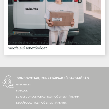
Önkéntesség
Önkénteskednél? Találd meg a lakóhelyed közelében a
megfelelő lehetőséget.
GONDOZOTTAK, MUNKATÁRSAK FŐIGAZGATÓSÁG
GYERMEKEK
FIATALOK
EGYEDI GONDOSKODÁST IGÉNYLŐ EMBERTÁRSAINK
SZAKÁPOLÁST IGÉNYLŐ EMBERTÁRSAINK