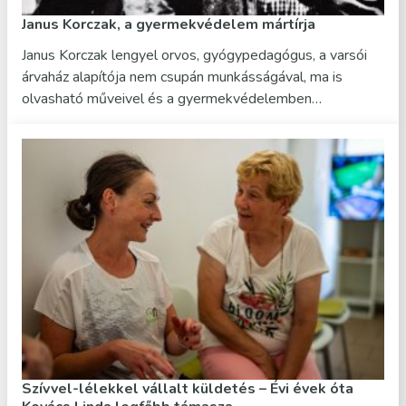
Janus Korczak, a gyermekvédelem mártírja
Janus Korczak lengyel orvos, gyógypedagógus, a varsói
árvaház alapítója nem csupán munkásságával, ma is
olvasható műveivel és a gyermekvédelemben…
Szívvel-lélekkel vállalt küldetés – Évi évek óta