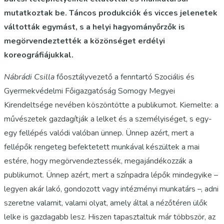
mutatkoztak be. Táncos produkciók és vicces jelenetek
váltották egymást, s a helyi hagyományőrzők is
megörvendeztették a közönséget erdélyi
koreográfiájukkal.
Nábrádi Csilla
főosztályvezető a fenntartó Szociális és
Gyermekvédelmi Főigazgatóság Somogy Megyei
Kirendeltsége nevében köszöntötte a publikumot. Kiemelte: a
művészetek gazdagítják a lelket és a személyiséget, s egy-
egy fellépés valódi valóban ünnep. Ünnep azért, mert a
fellépők rengeteg befektetett munkával készültek a mai
estére, hogy megörvendeztessék, megajándékozzák a
publikumot. Ünnep azért, mert a színpadra lépők mindegyike –
legyen akár lakó, gondozott vagy intézményi munkatárs –, adni
szeretne valamit, valami olyat, amely által a nézőtéren ülők
lelke is gazdagabb lesz. Hiszen tapasztaltuk már többször, az