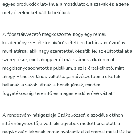
egyes produkciók látványa, a mozdulatok, a szavak és a zene
mély érzelmeket vált ki belőlünk.
A főosztályvezető megköszönte, hogy egy remek
kezdeményezés életre hívói és életben tartói az intézmény
munkatársai, akik nagy szeretettel készítik fel az ellátottakat a
szereplésre, mint ahogy erről már számos alkalommal
megbizonyosodhatott a publikum, s az is érzékelhető, mint
ahogy Pilinszky János vallotta: „a művészetben a siketek
hallanak, a vakok látnak, a bénák járnak, minden
fogyatékosság teremtő és magasrendű erővé válhat.”
A rendezvény házigazdája
Szőke József,
a szociális otthon
intézményvezetője volt, aki egyebek mellett arra utalt: a
nagyközség lakóinak immár nyolcadik alkalommal mutatták be