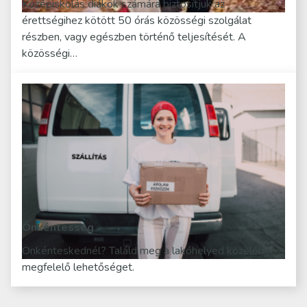
Középiskolás diákok számára biztosítjuk az
érettségihez kötött 50 órás közösségi szolgálat
részben, vagy egészben történő teljesítését. A
közösségi…
Önkéntesség
Önkénteskednél? Találd meg a lakóhelyed közelében a
megfelelő lehetőséget.