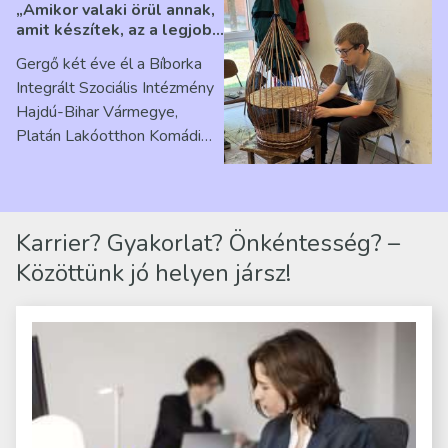
„Amikor valaki örül annak,
amit készítek, az a legjobb
érzés” – Beszélgetés
Gergő két éve él a Bíborka
Ribárszky Gergő ellátottal
Integrált Szociális Intézmény
Hajdú-Bihar Vármegye,
Platán Lakóotthon Komádi
telephelyen. Itt a
mindennapjai új értelmet…
Karrier? Gyakorlat? Önkéntesség? –
Közöttünk jó helyen jársz!