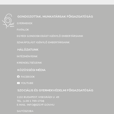
GONDOZOTTAK, MUNKATÁRSAK FŐIGAZGATÓSÁG
GYERMEKEK
FIATALOK
EGYEDI GONDOSKODÁST IGÉNYLŐ EMBERTÁRSAINK
SZAKÁPOLÁST IGÉNYLŐ EMBERTÁRSAINK
HÁLÓZATUNK
INTÉZMÉNYEINK
KIRENDELTSÉGEINK
KÖZÖSSÉGI MÉDIA
FACEBOOK
YOUTUBE
SZOCIÁLIS ÉS GYERMEKVÉDELMI FŐIGAZGATÓSÁG
1132 BUDAPEST, VISEGRÁDI U. 49
TEL.: (+36 1 769-1704)
E-MAIL: INFO@SZGYF.GOV.HU
SAJTÓSZOBA