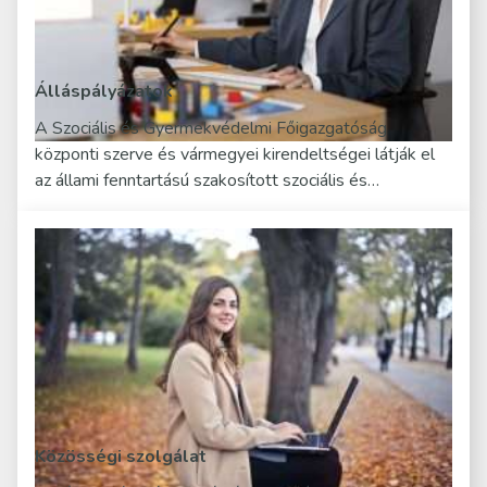
Álláspályázatok
A Szociális és Gyermekvédelmi Főigazgatóság
központi szerve és vármegyei kirendeltségei látják el
az állami fenntartású szakosított szociális és…
Közösségi szolgálat