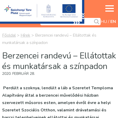
HU
EN
Főoldal
>
Hírek
>
Berzencei randevú – Ellátottak és
munkatársak a színpadon
Berzencei randevú – Ellátottak
és munkatársak a színpadon
2020. FEBRUÁR 28.
Perdült a szoknya, lendült a láb a Szeretet Temploma
Alapítvány által a berzencei művelődési házban
szervezett műsoros esten, amelyen évről évre a helyi
Szeretet Szociális Otthon, valamint drávatamási és
barcsi telephelyeinek ellátottai és munkatársai