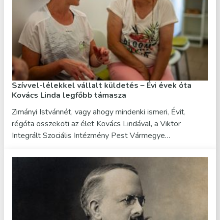
Szívvel-lélekkel vállalt küldetés – Évi évek óta
Kovács Linda legfőbb támasza
Zimányi Istvánnét, vagy ahogy mindenki ismeri, Évit,
régóta összeköti az élet Kovács Lindával, a Viktor
Integrált Szociális Intézmény Pest Vármegye…