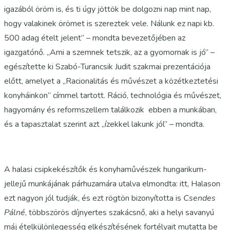
igazából öröm is, és ti úgy jöttök be dolgozni nap mint nap,
hogy valakinek örömet is szereztek vele. Nálunk ez napi kb.
500 adag ételt jelent” – mondta bevezetőjében az
igazgatónő. „Ami a szemnek tetszik, az a gyomornak is jó” –
egészítette ki Szabó-Turancsik Judit szakmai prezentációja
előtt, amelyet a „Racionalitás és művészet a közétkeztetési
konyháinkon” címmel tartott. Ráció, technológia és művészet,
hagyomány és reformszellem találkozik ebben a munkában,
és a tapasztalat szerint azt „ízekkel lakunk jól” – mondta.
A halasi csipkekészítők és konyhaművészek hungarikum-
jellejű munkájának párhuzamára utalva elmondta: itt, Halason
ezt nagyon jól tudják, és ezt rögtön bizonyította is
Csendes
Pálné
, többszörös díjnyertes szakácsnő, aki a helyi savanyú
máj ételkülönlegesség elkészítésének fortélyait mutatta be