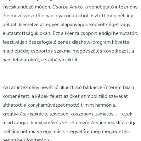
ínycsiklandozó módon.
Csorba Anikó,
a vendéglátó intézmény
élelmezésvezetője napi gyakorlatukból osztott meg néhány
példát, kiemelve az egyes alapanyagok kedveltségét vagy
elutasítottságuk okait. Ezt a Menza csoport eddigi bemutatóit,
fesztiváljait összefoglaló zenés diashow-program követte,
majd ebédig csoportos szakmai megbeszélés következett a
napi feladatokról, a szabályozókról.
Aki az intézmény nevét jól illusztráló bárkaszerű terem falain
körbenézett, a képek felett az őket szimbolizáló szavakat
láthatott: a konyhaművészet mottóit, mint harmónia,
kreativitás, inspiráció, szívesen, köszönöm, zamatos… – ezek
mind az igazi konyhaművészet jellemzői. A vándorkiállítás útja
néhány hét múlva egy másik – egyelőre még meglepetés-
helyszínen folytatódik.