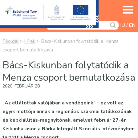
HU
EN
Főoldal
>
Hírek
>
Bács-Kiskunban folytatódik a Menza
csoport bemutatkozása
Bács-Kiskunban folytatódik a
Menza csoport bemutatkozása
2020. FEBRUÁR 28.
„Az ellátottak valójában a vendégeink” – ez volt az
egyik mottója annak a regionális szakmai találkozónak
és képkiállítás-megnyitónak, amelyet február 27-én
Kiskunhalason a Bárka Integrált Szociális Intézményben
tartott a Menza csoport.