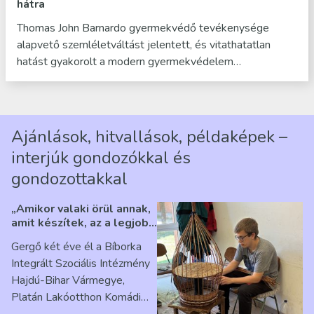
hátra
Thomas John Barnardo gyermekvédő tevékenysége
alapvető szemléletváltást jelentett, és vitathatatlan
hatást gyakorolt a modern gyermekvédelem…
Ajánlások, hitvallások, példaképek –
interjúk gondozókkal és
gondozottakkal
„Amikor valaki örül annak,
amit készítek, az a legjobb
érzés” – Beszélgetés
Gergő két éve él a Bíborka
Ribárszky Gergő ellátottal
Integrált Szociális Intézmény
Hajdú-Bihar Vármegye,
Platán Lakóotthon Komádi
telephelyen. Itt a