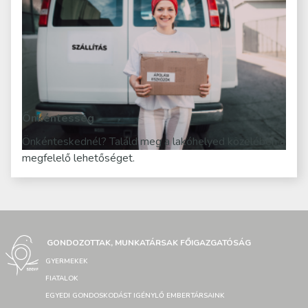
Önkéntesség
Önkénteskednél? Találd meg a lakóhelyed közelében a
megfelelő lehetőséget.
GONDOZOTTAK, MUNKATÁRSAK FŐIGAZGATÓSÁG
GYERMEKEK
FIATALOK
EGYEDI GONDOSKODÁST IGÉNYLŐ EMBERTÁRSAINK