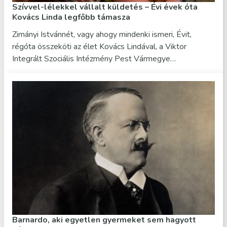
Szívvel-lélekkel vállalt küldetés – Évi évek óta
Kovács Linda legfőbb támasza
Zimányi Istvánnét, vagy ahogy mindenki ismeri, Évit,
régóta összeköti az élet Kovács Lindával, a Viktor
Integrált Szociális Intézmény Pest Vármegye…
Barnardo, aki egyetlen gyermeket sem hagyott