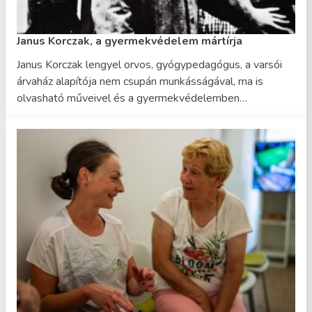
Janus Korczak, a gyermekvédelem mártírja
Janus Korczak lengyel orvos, gyógypedagógus, a varsói
árvaház alapítója nem csupán munkásságával, ma is
olvasható műveivel és a gyermekvédelemben…