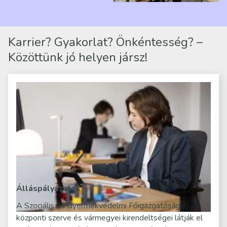
mindennapjai új értelmet…
Karrier? Gyakorlat? Önkéntesség? –
Közöttünk jó helyen jársz!
Álláspályázatok
A Szociális és Gyermekvédelmi Főigazgatóság
központi szerve és vármegyei kirendeltségei látják el