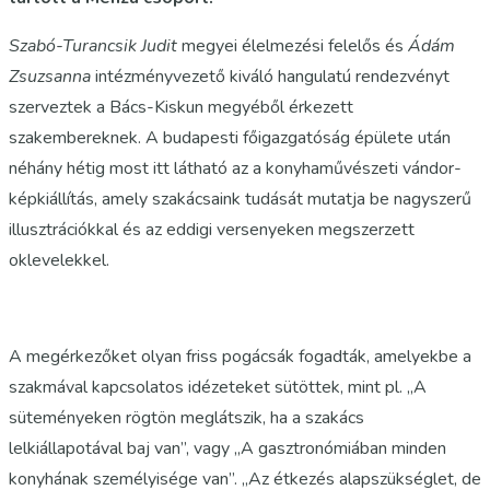
Szabó-Turancsik Judit
megyei élelmezési felelős és
Ádám
Zsuzsanna
intézményvezető kiváló hangulatú rendezvényt
szerveztek a Bács-Kiskun megyéből érkezett
szakembereknek. A budapesti főigazgatóság épülete után
néhány hétig most itt látható az a konyhaművészeti vándor-
képkiállítás, amely szakácsaink tudását mutatja be nagyszerű
illusztrációkkal és az eddigi versenyeken megszerzett
oklevelekkel.
A megérkezőket olyan friss pogácsák fogadták, amelyekbe a
szakmával kapcsolatos idézeteket sütöttek, mint pl. „A
süteményeken rögtön meglátszik, ha a szakács
lelkiállapotával baj van”, vagy „A gasztronómiában minden
konyhának személyisége van”. „Az étkezés alapszükséglet, de