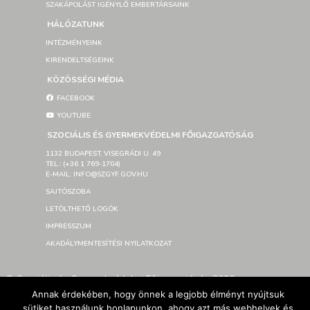
SZAKÁPOLÁST IGÉNYLŐ EMBERTÁRSAINK
HÁLÓZATUNK
INTÉZMÉNYEINK
KIRENDELTSÉGEINK
KÖZÖSSÉGI MÉDIA
FACEBOOK
YOUTUBE
SZOCIÁLIS ÉS GYERMEKVÉDELMI FŐIGAZGATÓSÁG
1132 BUDAPEST, VISEGRÁDI U. 49
TEL.: (+36 1 769-1704)
E-MAIL: INFO@SZGYF.GOV.HU
SAJTÓSZOBA
LETÖLTHETŐ LOGÓK
IMPRESSZUM
AKADÁLYMENTESÍTÉSI NYILATKOZAT
© Szociális és Gyermekvédelmi Főigazgatóság 2026 –
Developed By SzGyF
Annak érdekében, hogy önnek a legjobb élményt nyújtsuk
sütiket használunk honlapunkon, ahogy azt más webhelyek és