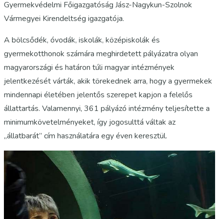
Gyermekvédelmi Főigazgatóság Jász-Nagykun-Szolnok
Vármegyei Kirendeltség igazgatója.
A bölcsődék, óvodák, iskolák, középiskolák és
gyermekotthonok számára meghirdetett pályázatra olyan
magyarországi és határon túli magyar intézmények
jelentkezését várták, akik törekednek arra, hogy a gyermekek
mindennapi életében jelentős szerepet kapjon a felelős
állattartás. Valamennyi, 361 pályázó intézmény teljesítette a
minimumkövetelményeket, így jogosulttá váltak az
„állatbarát” cím használatára egy éven keresztül.