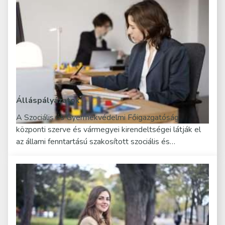
Álláspályázatok
A Szociális és Gyermekvédelmi Főigazgatóság
központi szerve és vármegyei kirendeltségei látják el
az állami fenntartású szakosított szociális és…