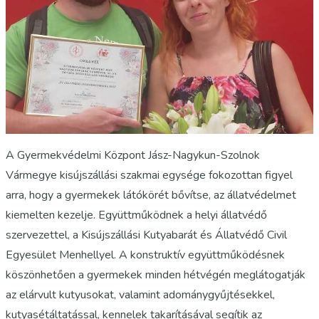
A Gyermekvédelmi Központ Jász-Nagykun-Szolnok
Vármegye kisújszállási szakmai egysége fokozottan figyel
arra, hogy a gyermekek látókörét bővítse, az állatvédelmet
kiemelten kezelje. Együttműködnek a helyi állatvédő
szervezettel, a Kisújszállási Kutyabarát és Állatvédő Civil
Egyesület Menhellyel. A konstruktív együttműködésnek
köszönhetően a gyermekek minden hétvégén meglátogatják
az elárvult kutyusokat, valamint adománygyűjtésekkel,
kutyasétáltatással, kennelek takarításával segítik az