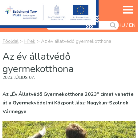
HU
EN
Főoldal
>
Hírek
>
Az év állatvédő gyermekotthona
Az év állatvédő
gyermekotthona
2023. JÚLIUS 07.
Az „Év Állatvédő Gyermekotthona 2023” címet vehette
át a Gyermekvédelmi Központ Jász-Nagykun-Szolnok
Vármegye