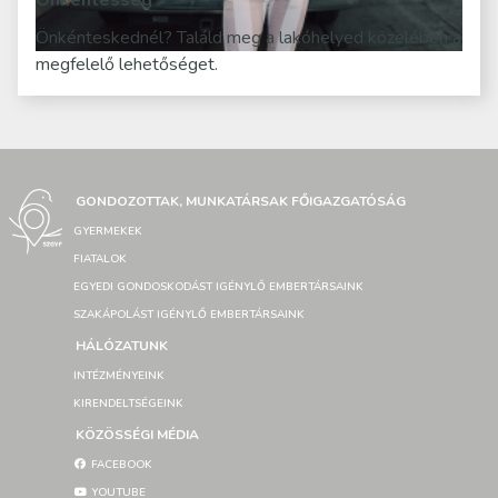
Önkéntesség
Önkénteskednél? Találd meg a lakóhelyed közelében a
megfelelő lehetőséget.
GONDOZOTTAK, MUNKATÁRSAK FŐIGAZGATÓSÁG
GYERMEKEK
FIATALOK
EGYEDI GONDOSKODÁST IGÉNYLŐ EMBERTÁRSAINK
SZAKÁPOLÁST IGÉNYLŐ EMBERTÁRSAINK
HÁLÓZATUNK
INTÉZMÉNYEINK
KIRENDELTSÉGEINK
KÖZÖSSÉGI MÉDIA
FACEBOOK
YOUTUBE