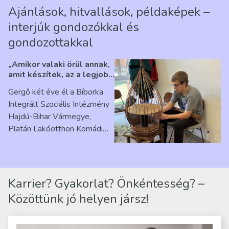
Ajánlások, hitvallások, példaképek –
interjúk gondozókkal és
gondozottakkal
„Amikor valaki örül annak,
amit készítek, az a legjobb
érzés” – Beszélgetés
Gergő két éve él a Bíborka
Ribárszky Gergő ellátottal
Integrált Szociális Intézmény
Hajdú-Bihar Vármegye,
Platán Lakóotthon Komádi
telephelyen. Itt a
mindennapjai új értelmet…
Karrier? Gyakorlat? Önkéntesség? –
Közöttünk jó helyen jársz!