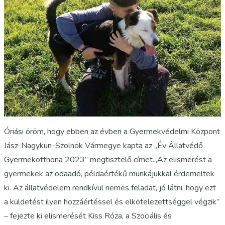
Óriási öröm, hogy ebben az évben a Gyermekvédelmi Központ
Jász-Nagykun-Szolnok Vármegye kapta az „Év Állatvédő
Gyermekotthona 2023” megtisztelő címet.„Az elismerést a
gyermekek az odaadó, példaértékű munkájukkal érdemeltek
ki. Az állatvédelem rendkívül nemes feladat, jó látni, hogy ezt
a küldetést ilyen hozzáértéssel és elkötelezettséggel végzik”
– fejezte ki elismerését Kiss Róza, a Szociális és