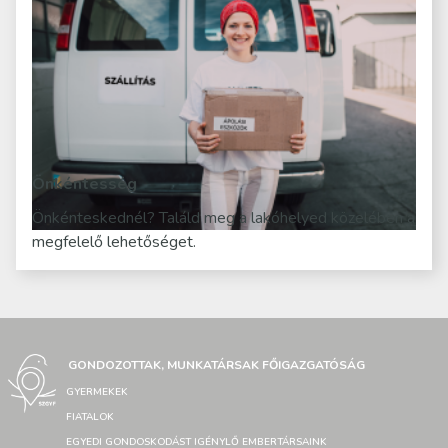
Önkéntesség
Önkénteskednél? Találd meg a lakóhelyed közelében a
megfelelő lehetőséget.
GONDOZOTTAK, MUNKATÁRSAK FŐIGAZGATÓSÁG
GYERMEKEK
FIATALOK
EGYEDI GONDOSKODÁST IGÉNYLŐ EMBERTÁRSAINK