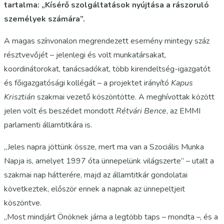
tartalma: „Kísérő szolgáltatások nyújtása a rászoruló
személyek számára”.
A magas színvonalon megrendezett esemény mintegy száz
résztvevőjét – jelenlegi és volt munkatársakat,
koordinátorokat, tanácsadókat, több kirendeltség-igazgatót
és főigazgatósági kollégát – a projektet irányító
Kapus
Krisztián
szakmai vezető köszöntötte. A meghívottak között
jelen volt és beszédet mondott
Rétvári Bence
, az EMMI
parlamenti államtitkára is.
„Jeles napra jöttünk össze, mert ma van a Szociális Munka
Napja is, amelyet 1997 óta ünnepelünk világszerte” – utalt a
szakmai nap hátterére, majd az államtitkár gondolatai
következtek, először ennek a napnak az ünnepeltjeit
köszöntve.
„Most mindjárt Önöknek járna a legtöbb taps – mondta –, és a