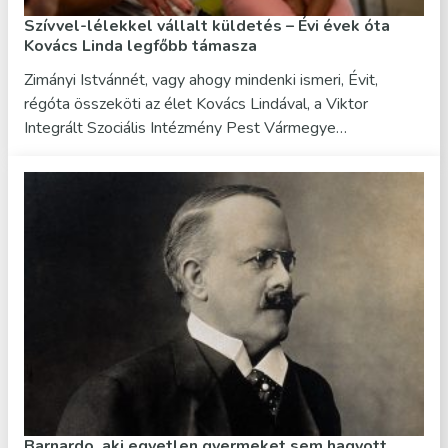
Szívvel-lélekkel vállalt küldetés – Évi évek óta
Kovács Linda legfőbb támasza
Zimányi Istvánnét, vagy ahogy mindenki ismeri, Évit,
régóta összeköti az élet Kovács Lindával, a Viktor
Integrált Szociális Intézmény Pest Vármegye…
Barnardo, aki egyetlen gyermeket sem hagyott