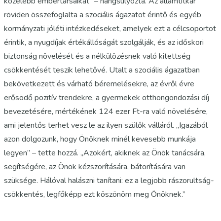
közelebb embertársaikat” – hangsúlyozta. Az államtitkár
röviden összefoglalta a szociális ágazatot érintő és egyéb
kormányzati jóléti intézkedéseket, amelyek ezt a célcsoportot
érintik, a nyugdíjak értékállóságát szolgálják, és az időskori
biztonság növelését és a nélkülözésnek való kitettség
csökkentését teszik lehetővé. Utalt a szociális ágazatban
bekövetkezett és várható béremelésekre, az évről évre
erősödő pozitív trendekre, a gyermekek otthongondozási díj
bevezetésére, mértékének 124 ezer Ft-ra való növelésére,
ami jelentős terhet vesz le az ilyen szülők válláról. „Igazából
azon dolgozunk, hogy Önöknek minél kevesebb munkája
legyen” – tette hozzá. „Azokért, akiknek az Önök tanácsára,
segítségére, az Önök kézszorítására, bátorítására van
szüksége. Hálóval halászni tanítani: ez a legjobb rászorultság-
csökkentés, legfőképp ezt köszönöm meg Önöknek.”