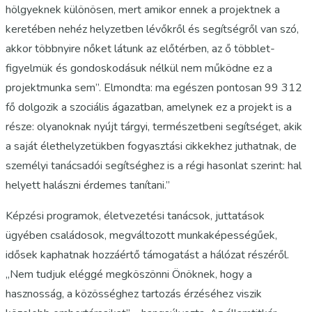
hölgyeknek különösen, mert amikor ennek a projektnek a
keretében nehéz helyzetben lévőkről és segítségről van szó,
akkor többnyire nőket látunk az előtérben, az ő többlet-
figyelmük és gondoskodásuk nélkül nem működne ez a
projektmunka sem”. Elmondta: ma egészen pontosan 99 312
fő dolgozik a szociális ágazatban, amelynek ez a projekt is a
része: olyanoknak nyújt tárgyi, természetbeni segítséget, akik
a saját élethelyzetükben fogyasztási cikkekhez juthatnak, de
személyi tanácsadói segítséghez is a régi hasonlat szerint: hal
helyett halászni érdemes tanítani.”
Képzési programok, életvezetési tanácsok, juttatások
ügyében családosok, megváltozott munkaképességűek,
idősek kaphatnak hozzáértő támogatást a hálózat részéről.
„Nem tudjuk eléggé megköszönni Önöknek, hogy a
hasznosság, a közösséghez tartozás érzéséhez viszik