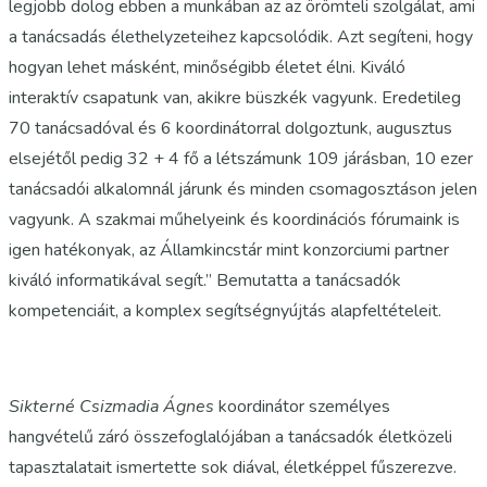
legjobb dolog ebben a munkában az az örömteli szolgálat, ami
a tanácsadás élethelyzeteihez kapcsolódik. Azt segíteni, hogy
hogyan lehet másként, minőségibb életet élni. Kiváló
interaktív csapatunk van, akikre büszkék vagyunk. Eredetileg
70 tanácsadóval és 6 koordinátorral dolgoztunk, augusztus
elsejétől pedig 32 + 4 fő a létszámunk 109 járásban, 10 ezer
tanácsadói alkalomnál járunk és minden csomagosztáson jelen
vagyunk. A szakmai műhelyeink és koordinációs fórumaink is
igen hatékonyak, az Államkincstár mint konzorciumi partner
kiváló informatikával segít.” Bemutatta a tanácsadók
kompetenciáit, a komplex segítségnyújtás alapfeltételeit.
Sikterné Csizmadia Ágnes
koordinátor személyes
hangvételű záró összefoglalójában a tanácsadók életközeli
tapasztalatait ismertette sok diával, életképpel fűszerezve.