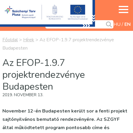
HU
EN
Főoldal
>
Hírek
>
Az EFOP-1.9.7 projektrendezvénye
Budapesten
Az EFOP-1.9.7
projektrendezvénye
Budapesten
2019. NOVEMBER 13.
November 12-én Budapesten került sor a fenti projekt
sajtónyilvános bemutató rendezvényére. Az SZGYF
által működtetett program pontosabb címe és