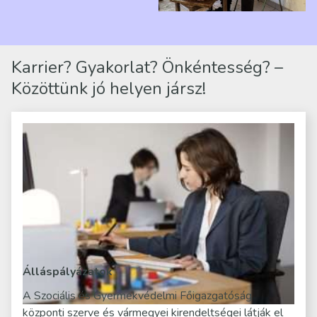
telephelyen. Itt a
mindennapjai új értelmet…
Karrier? Gyakorlat? Önkéntesség? –
Közöttünk jó helyen jársz!
Álláspályázatok
A Szociális és Gyermekvédelmi Főigazgatóság
központi szerve és vármegyei kirendeltségei látják el