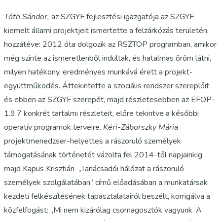
Tóth Sándor,
az SZGYF fejlesztési igazgatója az SZGYF
kiemelt állami projektjeit ismertette a felzárkózás területén,
hozzátéve: 2012 óta dolgozik az RSZTOP programban, amikor
még szinte az ismeretlenből indultak, és hatalmas öröm látni,
milyen hatékony, eredményes munkává érett a projekt-
együttműködés. Áttekintette a szociális rendszer szereplőit
és ebben az SZGYF szerepét, majd részletesebben az EFOP-
1.9.7 konkrét tartalmi részleteit, előre tekintve a későbbi
operatív programok terveire.
Kéri-Záborszky Mária
projektmenedzser-helyettes a rászoruló személyek
támogatásának történetét vázolta fel 2014-től napjainkig,
majd Kapus Krisztián „Tanácsadói hálózat a rászoruló
személyek szolgálatában” című előadásában a munkatársak
kezdeti felkészítésének tapasztalatairól beszélt, korrigálva a
közfelfogást: „Mi nem kizárólag csomagosztók vagyunk. A