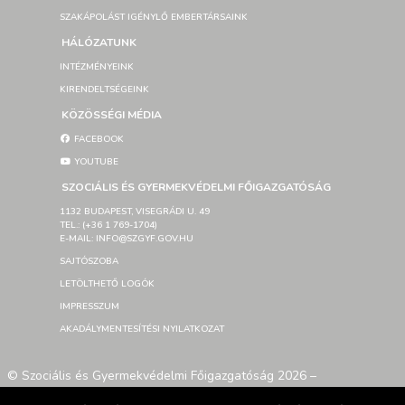
SZAKÁPOLÁST IGÉNYLŐ EMBERTÁRSAINK
HÁLÓZATUNK
INTÉZMÉNYEINK
KIRENDELTSÉGEINK
KÖZÖSSÉGI MÉDIA
FACEBOOK
YOUTUBE
SZOCIÁLIS ÉS GYERMEKVÉDELMI FŐIGAZGATÓSÁG
1132 BUDAPEST, VISEGRÁDI U. 49
TEL.: (+36 1 769-1704)
E-MAIL: INFO@SZGYF.GOV.HU
SAJTÓSZOBA
LETÖLTHETŐ LOGÓK
IMPRESSZUM
AKADÁLYMENTESÍTÉSI NYILATKOZAT
© Szociális és Gyermekvédelmi Főigazgatóság 2026 –
Developed By SzGyF