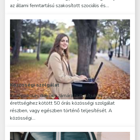
az állami fenntartású szakosított szociális és…
Közösségi szolgálat
Középiskolás diákok számára biztosítjuk az
érettségihez kötött 50 órás közösségi szolgálat
részben, vagy egészben történő teljesítését. A
közösségi…