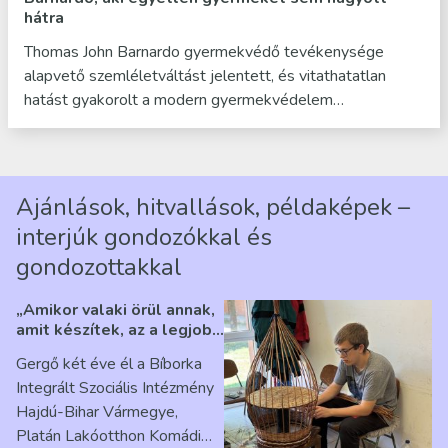
hátra
Thomas John Barnardo gyermekvédő tevékenysége
alapvető szemléletváltást jelentett, és vitathatatlan
hatást gyakorolt a modern gyermekvédelem…
Ajánlások, hitvallások, példaképek –
interjúk gondozókkal és
gondozottakkal
„Amikor valaki örül annak,
amit készítek, az a legjobb
érzés” – Beszélgetés
Gergő két éve él a Bíborka
Ribárszky Gergő ellátottal
Integrált Szociális Intézmény
Hajdú-Bihar Vármegye,
Platán Lakóotthon Komádi