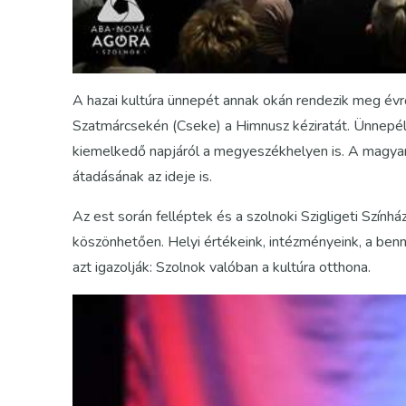
A hazai kultúra ünnepét annak okán rendezik meg évrő
Szatmárcsekén (Cseke) a Himnusz kéziratát. Ünnepé
kiemelkedő napjáról a megyeszékhelyen is. A magya
átadásának az ideje is.
Az est során felléptek és a szolnoki Szigligeti Szính
köszönhetően. Helyi értékeink, intézményeink, a be
azt igazolják: Szolnok valóban a kultúra otthona.