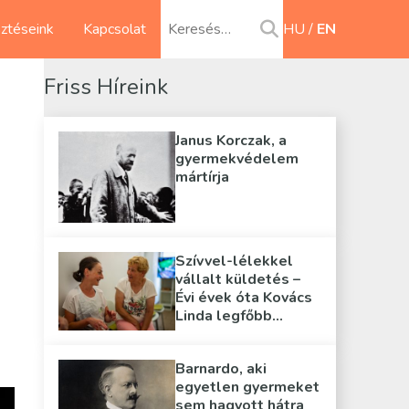
sztéseink
Kapcsolat
HU
EN
Friss Híreink
Janus Korczak, a
gyermekvédelem
mártírja
Szívvel-lélekkel
vállalt küldetés –
Évi évek óta Kovács
Linda legfőbb
támasza
Barnardo, aki
egyetlen gyermeket
sem hagyott hátra