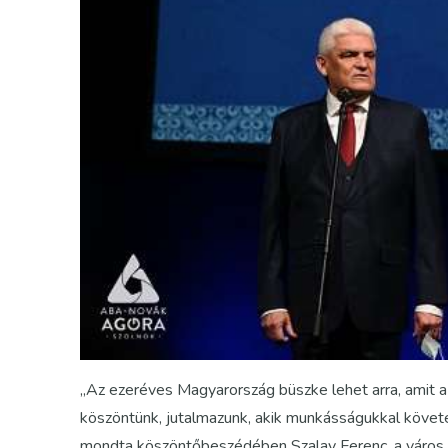
„Az ezeréves Magyarország büszke lehet arra, amit a 
köszöntünk, jutalmazunk, akik munkásságukkal követen
mondta köszöntőbeszédében Szalay Ferenc, a város