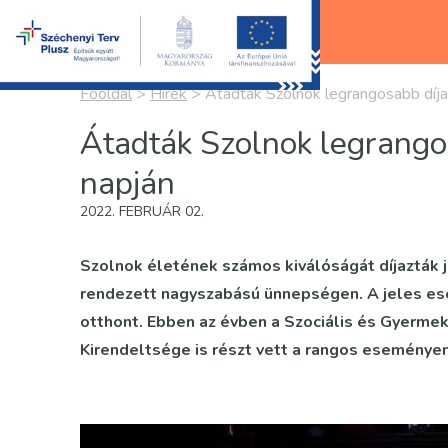
Főoldal
>
Hírek
>
Átadták Szolnok legrangosabb díjai
Átadták Szolnok legrangos
napján
2022. FEBRUÁR 02.
Szolnok életének számos kiválóságát díjazták j
rendezett nagyszabású ünnepségen. A jeles es
otthont. Ebben az évben a Szociális és Gyerm
Kirendeltsége is részt vett a rangos eseményen