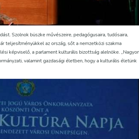
dást. Szolnok büszke művészeire, pedagógusaira, tudósaira,
 már teljesítményükkel az ország, sőt a nemzetközi szakma
lési képviselő, a parlament kulturális bizottság alelnöke. „Nagyo
rmányzati, valamint gazdasági életben, hogy a kulturális életünk