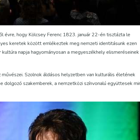
l évre, hogy Kölcsey Ferenc 1823. január 22-én tisztázta le
lyes keretek között emlékeztek meg nemzeti identitásunk ezen
r kultúra napja hagyományosan a megyeszékhely elismeréseinek
áz művészei. Szolnok áldásos helyzetben van kulturális életének
nne dolgozó szakemberek, a nemzetközi színvonalú együttesek mi