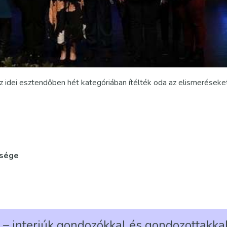
z idei esztendőben hét kategóriában ítélték oda az elismeréseket
tsége
 – interjúk gondozókkal és gondozottakka