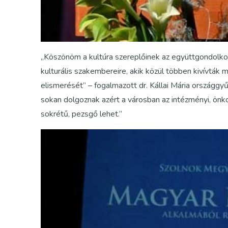
„Köszönöm a kultúra szereplőinek az együttgondolko
kulturális szakembereire, akik közül többen kivívták
elismerését” – fogalmazott dr. Kállai Mária országgyű
sokan dolgoznak azért a városban az intézményi, önko
sokrétű, pezsgő lehet.”