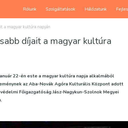
Rólunk
Szolgáltatások
Hálózatunk
Fejle
t a magyar kultúra napján
abb díjait a magyar kultúra
anuár 22-én este a magyar kultúra napja alkalmából
eménynek az Aba-Novák Agóra Kulturális Központ adott
ekvédelmi Főigazgatóság Jász-Nagykun-Szolnok Megyei
.