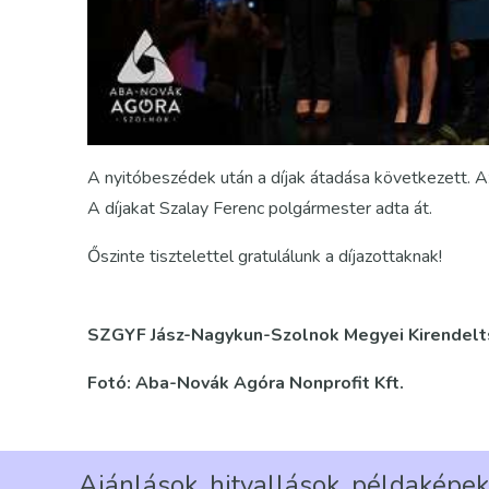
A nyitóbeszédek után a díjak átadása következett. A
A díjakat Szalay Ferenc polgármester adta át.
Őszinte tisztelettel gratulálunk a díjazottaknak!
SZGYF Jász-Nagykun-Szolnok Megyei Kirendel
Fotó: Aba-Novák Agóra Nonprofit Kft.
Ajánlások, hitvallások, példaképek