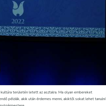
kultúra területén letett az asztalra. Ma olyan embereket
dő példák, akik után érdemes menni, akiktől sokat lehet tanulni
 polgármestere.