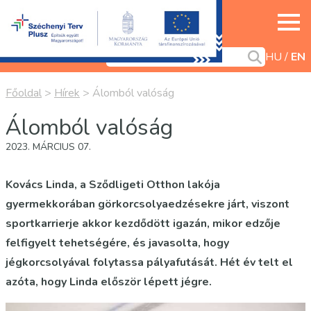
HU
EN
Főoldal
>
Hírek
>
Álomból valóság
Álomból valóság
2023. MÁRCIUS 07.
Kovács Linda, a Sződligeti Otthon lakója
gyermekkorában görkorcsolyaedzésekre járt, viszont
sportkarrierje akkor kezdődött igazán, mikor edzője
felfigyelt tehetségére, és javasolta, hogy
jégkorcsolyával folytassa pályafutását. Hét év telt el
azóta, hogy Linda először lépett jégre.