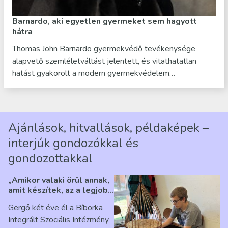
Barnardo, aki egyetlen gyermeket sem hagyott
hátra
Thomas John Barnardo gyermekvédő tevékenysége
alapvető szemléletváltást jelentett, és vitathatatlan
hatást gyakorolt a modern gyermekvédelem…
Ajánlások, hitvallások, példaképek –
interjúk gondozókkal és
gondozottakkal
„Amikor valaki örül annak,
amit készítek, az a legjobb
érzés” – Beszélgetés
Gergő két éve él a Bíborka
Ribárszky Gergő ellátottal
Integrált Szociális Intézmény