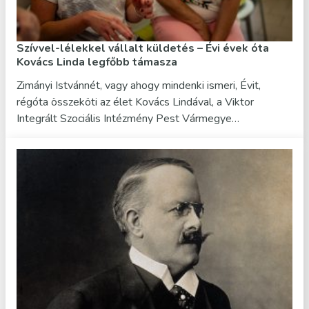
Szívvel-lélekkel vállalt küldetés – Évi évek óta
Kovács Linda legfőbb támasza
Zimányi Istvánnét, vagy ahogy mindenki ismeri, Évit,
régóta összeköti az élet Kovács Lindával, a Viktor
Integrált Szociális Intézmény Pest Vármegye…