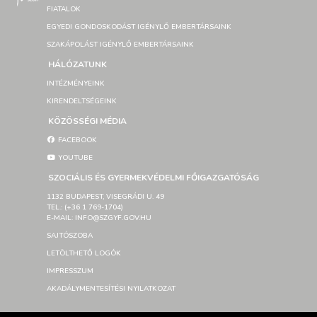
FIATALOK
EGYEDI GONDOSKODÁST IGÉNYLŐ EMBERTÁRSAINK
SZAKÁPOLÁST IGÉNYLŐ EMBERTÁRSAINK
HÁLÓZATUNK
INTÉZMÉNYEINK
KIRENDELTSÉGEINK
KÖZÖSSÉGI MÉDIA
FACEBOOK
YOUTUBE
SZOCIÁLIS ÉS GYERMEKVÉDELMI FŐIGAZGATÓSÁG
1132 BUDAPEST, VISEGRÁDI U. 49
TEL.: (+36 1 769-1704)
E-MAIL: INFO@SZGYF.GOV.HU
SAJTÓSZOBA
LETÖLTHETŐ LOGÓK
IMPRESSZUM
AKADÁLYMENTESÍTÉSI NYILATKOZAT