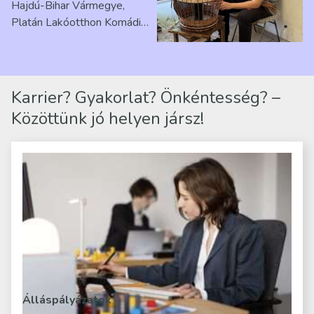
Hajdú-Bihar Vármegye,
Platán Lakóotthon Komádi
telephelyen. Itt a
mindennapjai új értelmet…
Karrier? Gyakorlat? Önkéntesség? –
Közöttünk jó helyen jársz!
Álláspályázatok