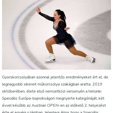
Gyorskorcsolyában azonnal jelentős eredményeket ért el, de
legnagyobb sikereit műkorcsolya szakágban aratta. 2019
októberében, élete első nemzetközi versenyén a helsinki
Speciális Európa-bajnokságon megnyerte kategóriáját, két
évvel később az Austrian OPEN-en az előkelő 2. helyezést
érte el egyéni számban. Jelenlegi álma, hogy a Speciális