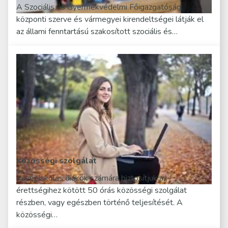
A Szociális és Gyermekvédelmi Főigazgatóság
központi szerve és vármegyei kirendeltségei látják el
az állami fenntartású szakosított szociális és…
Közösségi szolgálat
Középiskolás diákok számára biztosítjuk az
érettségihez kötött 50 órás közösségi szolgálat
részben, vagy egészben történő teljesítését. A
közösségi…