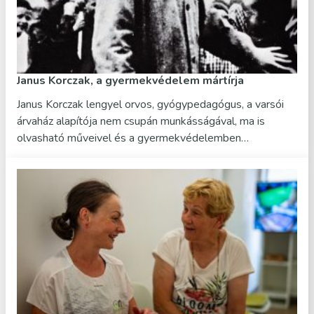
Janus Korczak, a gyermekvédelem mártírja
Janus Korczak lengyel orvos, gyógypedagógus, a varsói
árvaház alapítója nem csupán munkásságával, ma is
olvasható műveivel és a gyermekvédelemben…