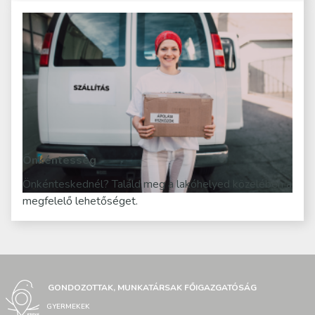
Önkéntesség
Önkénteskednél? Találd meg a lakóhelyed közelében a
megfelelő lehetőséget.
GONDOZOTTAK, MUNKATÁRSAK FŐIGAZGATÓSÁG
GYERMEKEK