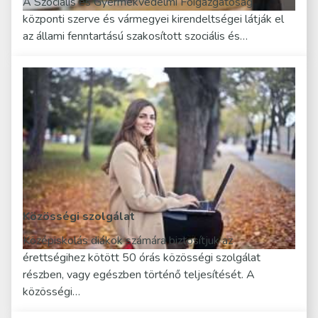
A Szociális és Gyermekvédelmi Főigazgatóság
központi szerve és vármegyei kirendeltségei látják el
az állami fenntartású szakosított szociális és…
Közösségi szolgálat
Középiskolás diákok számára biztosítjuk az
érettségihez kötött 50 órás közösségi szolgálat
részben, vagy egészben történő teljesítését. A
közösségi…