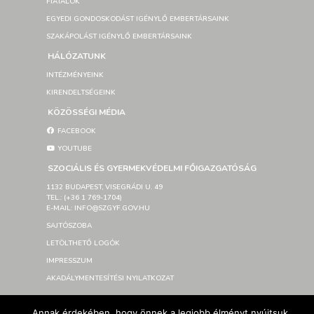
FIATALOK
EGYEDI GONDOSKODÁST IGÉNYLŐ EMBERTÁRSAINK
SZAKÁPOLÁST IGÉNYLŐ EMBERTÁRSAINK
HÁLÓZATUNK
INTÉZMÉNYEINK
KIRENDELTSÉGEINK
KÖZÖSSÉGI MÉDIA
FACEBOOK
YOUTUBE
SZOCIÁLIS ÉS GYERMEKVÉDELMI FŐIGAZGATÓSÁG
1132 BUDAPEST, VISEGRÁDI U. 49
TEL.: (+36 1 769-1704)
E-MAIL: INFO@SZGYF.GOV.HU
SAJTÓSZOBA
LETÖLTHETŐ LOGÓK
IMPRESSZUM
AKADÁLYMENTESÍTÉSI NYILATKOZAT
Annak érdekében, hogy önnek a legjobb élményt nyújtsuk