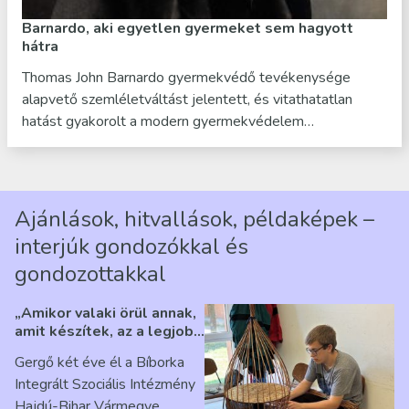
Barnardo, aki egyetlen gyermeket sem hagyott
hátra
Thomas John Barnardo gyermekvédő tevékenysége
alapvető szemléletváltást jelentett, és vitathatatlan
hatást gyakorolt a modern gyermekvédelem…
Ajánlások, hitvallások, példaképek –
interjúk gondozókkal és
gondozottakkal
„Amikor valaki örül annak,
amit készítek, az a legjobb
érzés” – Beszélgetés
Gergő két éve él a Bíborka
Ribárszky Gergő ellátottal
Integrált Szociális Intézmény
Hajdú-Bihar Vármegye,