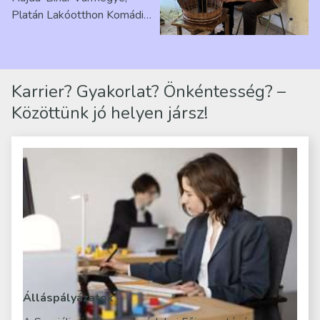
Platán Lakóotthon Komádi
telephelyen. Itt a
mindennapjai új értelmet…
Karrier? Gyakorlat? Önkéntesség? –
Közöttünk jó helyen jársz!
Álláspályázatok