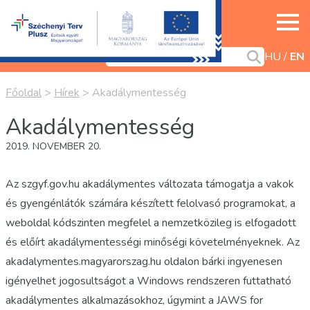
HU
EN
Főoldal
>
Hírek
>
Akadálymentesség
Akadálymentesség
2019. NOVEMBER 20.
Az szgyf.gov.hu akadálymentes változata támogatja a vakok
és gyengénlátók számára készített felolvasó programokat, a
weboldal kódszinten megfelel a nemzetközileg is elfogadott
és előírt akadálymentességi minőségi követelményeknek. Az
akadalymentes.magyarorszag.hu oldalon bárki ingyenesen
igényelhet jogosultságot a Windows rendszeren futtatható
akadálymentes alkalmazásokhoz, úgymint a JAWS for