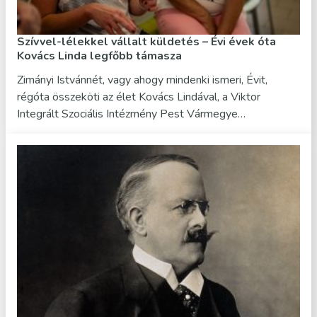
Szívvel-lélekkel vállalt küldetés – Évi évek óta
Kovács Linda legfőbb támasza
Zimányi Istvánnét, vagy ahogy mindenki ismeri, Évit,
régóta összeköti az élet Kovács Lindával, a Viktor
Integrált Szociális Intézmény Pest Vármegye…