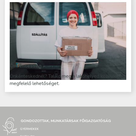
Önkéntesség
Önkénteskednél? Találd meg a lakóhelyed közelében a
megfelelő lehetőséget.
GONDOZOTTAK, MUNKATÁRSAK FŐIGAZGATÓSÁG
GYERMEKEK