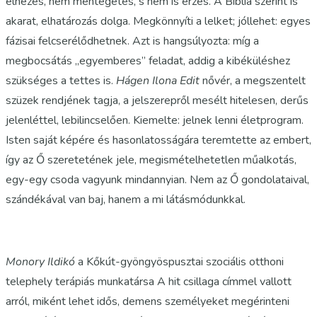
elnézés, nem mentegetés, s nem is érzés. A Biblia szerint is
akarat, elhatározás dolga. Megkönnyíti a lelket; jóllehet: egyes
fázisai felcserélődhetnek. Azt is hangsúlyozta: míg a
megbocsátás „egyemberes” feladat, addig a kibéküléshez
szükséges a tettes is.
Hágen Ilona Edit
nővér, a megszentelt
szüzek rendjének tagja, a jelszerepről mesélt hitelesen, derűs
jelenléttel, lebilincselően. Kiemelte: jelnek lenni életprogram.
Isten saját képére és hasonlatosságára teremtette az embert,
így az Ő szeretetének jele, megismételhetetlen műalkotás,
egy-egy csoda vagyunk mindannyian. Nem az Ő gondolataival,
szándékával van baj, hanem a mi látásmódunkkal.
Monory Ildikó
a Kőkút-gyöngyöspusztai szociális otthoni
telephely terápiás munkatársa A hit csillaga címmel vallott
arról, miként lehet idős, demens személyeket megérinteni