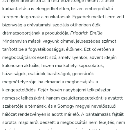
azt nyomatékosította: a test edzettsége mellett a lélek
karbantartása is elengedhetetlen, hiszen emberpróbáló
terepen dolgoznak a munkatársak. Egyebek mellett erre volt
bizonyság a drávatamási szociális otthonban élők
drámacsoportjának a produkciója.
Friedrich Emília
Mindannyian mások vagyunk címmel jelbeszédes számot
tanított be a fogyatékossággal élőknek. Ezt követően a
megbocsájtásról esett szó, amely ilyenkor, advent idején
különösen aktuális, hiszen munkahelyi kapcsolatok,
házasságok, családok, barátságok, generációk
megmételyezője, ha elmarad a megbocsájtás, a
kiengesztelődés.
Fejér István
nagybajomi lelkipásztor
nemcsak lelkészként, hanem családterapeutaként is avatott
szakértője e témának, és a Somogy megyei nevelőszülői
hálózat rendezvényén is adott már elő. A bántalmazás fajtáit
sorolta, majd arról beszélt: a megbocsátás nem felejtés, nem