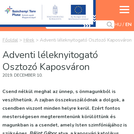
HU
EN
Főoldal
>
Hírek
>
Adventi léleknyitogató Osztozó Kaposváron
Adventi léleknyitogató
Osztozó Kaposváron
2019. DECEMBER 10.
Csend nélkül meghal az ünnep, s önmagunkból is
veszíthetünk. A zajban összekuszálódnak a dolgok, a
csendben viszont minden helyre kerül. Ezért fontos
mesterségesen megteremtenünk körülöttünk és
magunkban is a csendet, amely Isten szimfóniájához is
szükséges.
Bálint Gábor
atya, a kaposvári katolikus