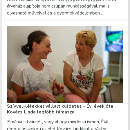
árvaház alapítója nem csupán munkásságával, ma is
olvasható műveivel és a gyermekvédelemben…
Szívvel-lélekkel vállalt küldetés – Évi évek óta
Kovács Linda legfőbb támasza
Zimányi Istvánnét, vagy ahogy mindenki ismeri, Évit,
régóta összeköti az élet Kovács Lindával, a Viktor