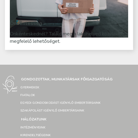
Önkéntesség
Önkénteskednél? Találd meg a lakóhelyed közelében a
megfelelő lehetőséget.
GONDOZOTTAK, MUNKATÁRSAK FŐIGAZGATÓSÁG
GYERMEKEK
FIATALOK
EGYEDI GONDOSKODÁST IGÉNYLŐ EMBERTÁRSAINK
SZAKÁPOLÁST IGÉNYLŐ EMBERTÁRSAINK
HÁLÓZATUNK
INTÉZMÉNYEINK
KIRENDELTSÉGEINK