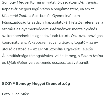
Somogy Megyei Kormányhivatal főigazgatója,
Dér Tamás
,
Kaposvár Megyei Jogú Város alpolgármestere, valamint
Késmárki Zsolt
, a Szociális és Gyermekvédelmi
Főigazgatóság társadalmi kapcsolatokért felelős referense, a
szociális és gyermekvédelmi intézmények mentálhigiénés
szakembereinek, lelkigondozóinak tartott Osztozók országos
koordinátora is. A kaposvári adventi léleknyitogató – az év
utolsó osztozója – az EMMI Szociális Ügyekért Felelős
Államtitkársága támogatásával valósult meg, s
Balázs Izolda
és
Ujláb Gábor
verses-zenés összeállításával zárult.
SZGYF Somogy Megyei Kirendeltség
Fotó: Kling Márk