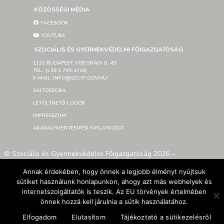
KÖZÖSSÉGI MÉDIA
FACEBOOK
YOUTUBE
SZOCIÁLIS ÉS GYERMEKVÉDELMI FŐIGAZGATÓSÁG
1132 BUDAPEST, VISEGRÁDI U. 49
TEL.: (+36 1 769-1704)
E-MAIL: INFO@SZGYF.GOV.HU
SAJTÓSZOBA
LETÖLTHETŐ LOGÓK
IMPRESSZUM
AKADÁLYMENTESÍTÉSI NYILATKOZAT
© Szociális és Gyermekvédelmi Főigazgatóság 2026 –
Developed By SzGyF
Annak érdekében, hogy önnek a legjobb élményt nyújtsuk
sütiket használunk honlapunkon, ahogy azt más webhelyek és
internetszolgáltatók is teszik. Az EU törvények értelmében
önnek hozzá kell járulnia a sütik használatához.
Elfogadom
Elutasítom
Tájékoztató a sütikezelésről