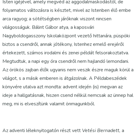
Isten igéjével, amely megvéd az aggodalmaskodástól, de
folyamatos változásra is késztet, mivel az Istenben élő embe
arca ragyog; a sötétségben járóknak viszont nincsen
világosságuk. Bálint Gábor atya, a kaposvári
Nagyboldogasszony Iskolaközpont vezető hittanára, püspöki
biztos a csendről, annak jótékony, Istenhez emelő erejéről
értekezett, számos irodalmi és zenei példát felsorakoztatva.
Megtudtuk, a napi egy óra csendről nem hajlandó lemondani.
Az örökös zajban élők ugyanis nem veszik észre maguk körül a
világot, s a másik emberen is átgázolnak. A Példabeszédek
könyvére utalva azt mondta: advent idején (is) megvan az
ideje a hallgatásnak, hiszen csend nélkül nemcsak az ünnep hal
meg, mi is elveszítünk valamit önmagunkból.
Az adventi léleknyitogatón részt vett
Vetési Bernadett,
a