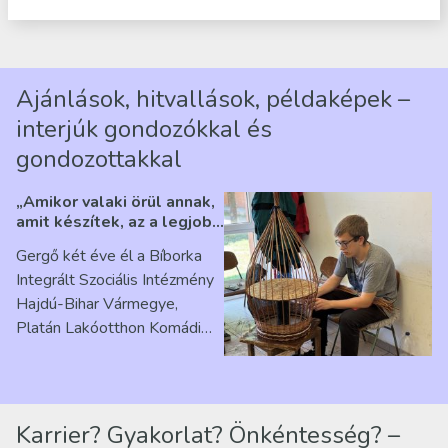
Ajánlások, hitvallások, példaképek –
interjúk gondozókkal és
gondozottakkal
„Amikor valaki örül annak,
amit készítek, az a legjobb
érzés” – Beszélgetés
Gergő két éve él a Bíborka
Ribárszky Gergő ellátottal
Integrált Szociális Intézmény
Hajdú-Bihar Vármegye,
Platán Lakóotthon Komádi
telephelyen. Itt a
mindennapjai új értelmet…
Karrier? Gyakorlat? Önkéntesség? –