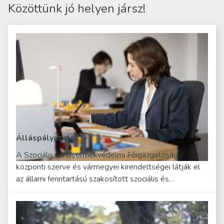
Közöttünk jó helyen jársz!
Álláspályázatok
A Szociális és Gyermekvédelmi Főigazgatóság
központi szerve és vármegyei kirendeltségei látják el
az állami fenntartású szakosított szociális és…