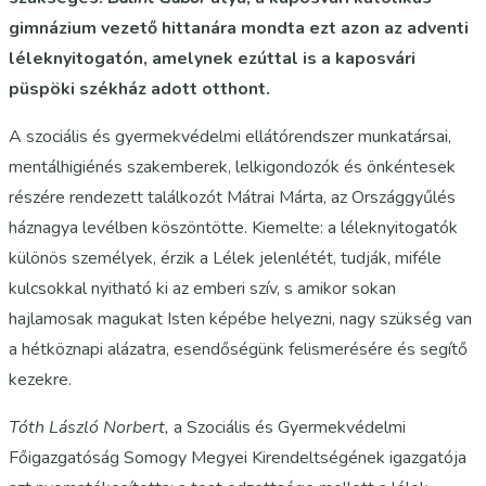
gimnázium vezető hittanára mondta ezt azon az adventi
léleknyitogatón, amelynek ezúttal is a kaposvári
püspöki székház adott otthont.
A szociális és gyermekvédelmi ellátórendszer munkatársai,
mentálhigiénés szakemberek, lelkigondozók és önkéntesek
részére rendezett találkozót Mátrai Márta, az Országgyűlés
háznagya levélben köszöntötte. Kiemelte: a léleknyitogatók
különös személyek, érzik a Lélek jelenlétét, tudják, miféle
kulcsokkal nyitható ki az emberi szív, s amikor sokan
hajlamosak magukat Isten képébe helyezni, nagy szükség van
a hétköznapi alázatra, esendőségünk felismerésére és segítő
kezekre.
Tóth László Norbert,
a Szociális és Gyermekvédelmi
Főigazgatóság Somogy Megyei Kirendeltségének igazgatója