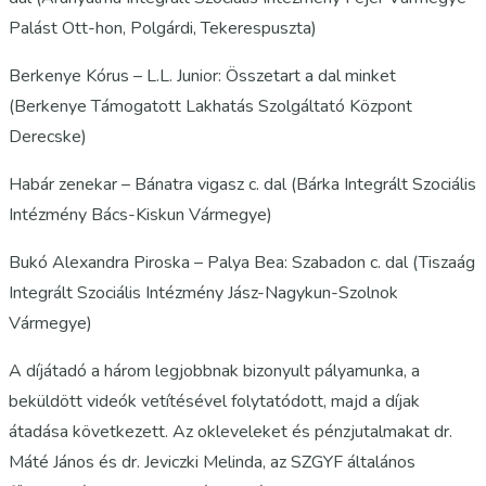
Palást Ott-hon, Polgárdi, Tekerespuszta)
Berkenye Kórus – L.L. Junior: Összetart a dal minket
(Berkenye Támogatott Lakhatás Szolgáltató Központ
Derecske)
Habár zenekar – Bánatra vigasz c. dal (Bárka Integrált Szociális
Intézmény Bács-Kiskun Vármegye)
Bukó Alexandra Piroska – Palya Bea: Szabadon c. dal (Tiszaág
Integrált Szociális Intézmény Jász-Nagykun-Szolnok
Vármegye)
A díjátadó a három legjobbnak bizonyult pályamunka, a
beküldött videók vetítésével folytatódott, majd a díjak
átadása következett. Az okleveleket és pénzjutalmakat dr.
Máté János és dr. Jeviczki Melinda, az SZGYF általános