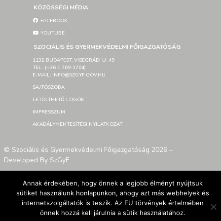
KÖZÖSSÉGI MÉDIA
FACEBOOK
YOUTUBE
SZOCIÁLIS ÉS GYERMEKVÉDELMI FŐIGAZGATÓSÁG
1132 BUDAPEST, VISEGRÁDI U. 49
TEL.: (+36 1 769-1704)
E-MAIL: INFO@SZGYF.GOV.HU
SAJTÓSZOBA
LETÖLTHETŐ LOGÓK
IMPRESSZUM
AKADÁLYMENTESÍTÉSI NYILATKOZAT
© Szociális és Gyermekvédelmi Főigazgatóság 2026 –
Developed By SzGyF
Annak érdekében, hogy önnek a legjobb élményt nyújtsuk
sütiket használunk honlapunkon, ahogy azt más webhelyek és
internetszolgáltatók is teszik. Az EU törvények értelmében
önnek hozzá kell járulnia a sütik használatához.