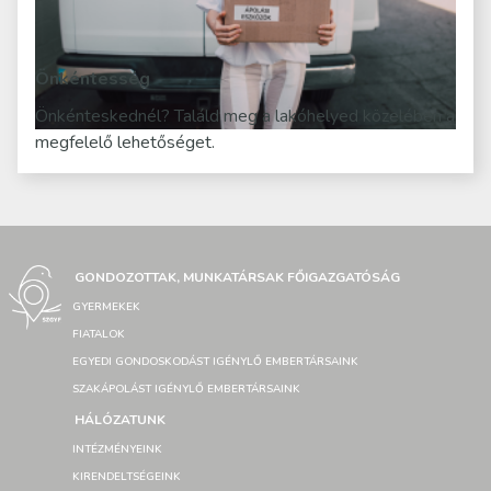
Önkéntesség
Önkénteskednél? Találd meg a lakóhelyed közelében a
megfelelő lehetőséget.
GONDOZOTTAK, MUNKATÁRSAK FŐIGAZGATÓSÁG
GYERMEKEK
FIATALOK
EGYEDI GONDOSKODÁST IGÉNYLŐ EMBERTÁRSAINK
SZAKÁPOLÁST IGÉNYLŐ EMBERTÁRSAINK
HÁLÓZATUNK
INTÉZMÉNYEINK
KIRENDELTSÉGEINK