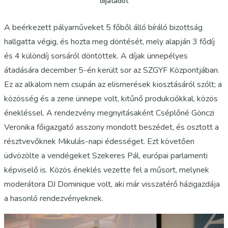
díjátadót
A beérkezett pályaműveket 5 főből álló bíráló bizottság
hallgatta végig, és hozta meg döntését, mely alapján 3 fődíj
és 4 különdíj sorsáról döntöttek. A díjak ünnepélyes
átadására december 5-én került sor az SZGYF Központjában.
Ez az alkalom nem csupán az elismerések kiosztásáról szólt; a
közösség és a zene ünnepe volt, kitűnő produkciókkal, közös
énekléssel. A rendezvény megnyitásaként Cséplőné Gönczi
Veronika főigazgató asszony mondott beszédet, és osztott a
résztvevőknek Mikulás-napi édességet. Ezt követően
üdvözölte a vendégeket Szekeres Pál, európai parlamenti
képviselő is. Közös éneklés vezette fel a műsort, melynek
moderátora DJ Dominique volt, aki már visszatérő házigazdája
a hasonló rendezvényeknek.