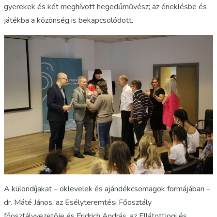
gyerekek és két meghívott hegedűművész; az éneklésbe és
játékba a közönség is bekapcsolódott.
A különdíjakat – oklevelek és ajándékcsomagok formájában –
dr. Máté János, az Esélyteremtési Főosztály
főosztályvezetője és Fridrich András, az Ellátottjogi és