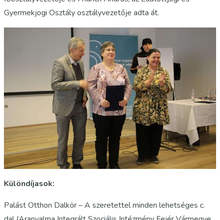
Gyermekjogi Osztály osztályvezetője adta át.
Különdíjasok:
Palást Otthon Dalkör – A szeretettel minden lehetséges c.
dal (Aranyalma Integrált Szociális Intézmény Fejér Vármegye