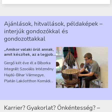
Ajánlások, hitvallások, példaképek –
interjúk gondozókkal és
gondozottakkal
„Amikor valaki örül annak,
amit készítek, az a legjobb
érzés” – Beszélgetés
Gergő két éve él a Bíborka
Ribárszky Gergő ellátottal
Integrált Szociális Intézmény
Hajdú-Bihar Vármegye,
Platán Lakóotthon Komádi
telephelyen. Itt a
mindennapjai új értelmet…
Karrier? Gyakorlat? Önkéntesség? –