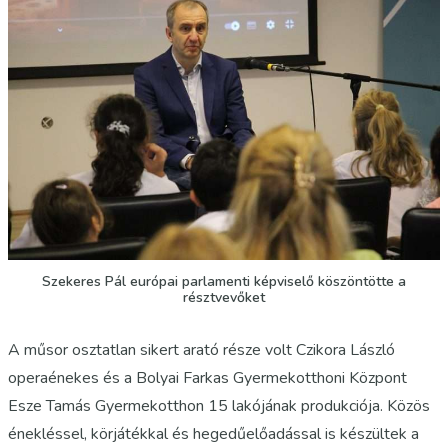
Szekeres Pál európai parlamenti képviselő köszöntötte a
résztvevőket
A műsor osztatlan sikert arató része volt Czikora László
operaénekes és a Bolyai Farkas Gyermekotthoni Központ
Esze Tamás Gyermekotthon 15 lakójának produkciója. Közös
énekléssel, körjátékkal és hegedűelőadással is készültek a