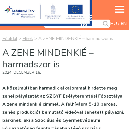
HU
EN
Főoldal
>
Hírek
>
A ZENE MINDENKIÉ – harmadszor is
A ZENE MINDENKIÉ –
harmadszor is
2024. DECEMBER 16.
A közelmúltban harmadik alkalommal hirdette meg
zenei pályázatát az SZGYF Esélyteremtési Főosztálya,
A zene mindenkié címmel. A felhívásra 5-10 perces,
zenés produkciót bemutató videóval lehetett pályázni,
bárkinek, aki a Szociális és Gyermekvédelmi
Főigazgatóság fenntartásában lévő szociális