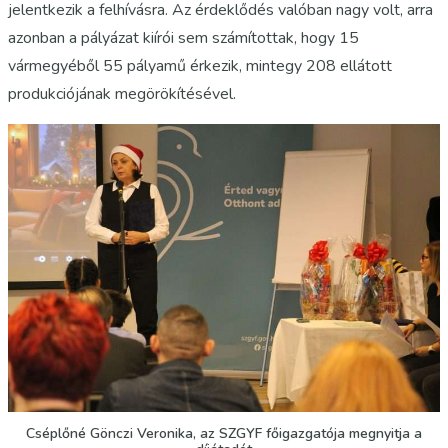
jelentkezik a felhívásra. Az érdeklődés valóban nagy volt, arra
azonban a pályázat kiírói sem számítottak, hogy 15
vármegyéből 55 pályamű érkezik, mintegy 208 ellátott
produkciójának megörökítésével.
Cséplőné Gönczi Veronika, az SZGYF főigazgatója megnyitja a