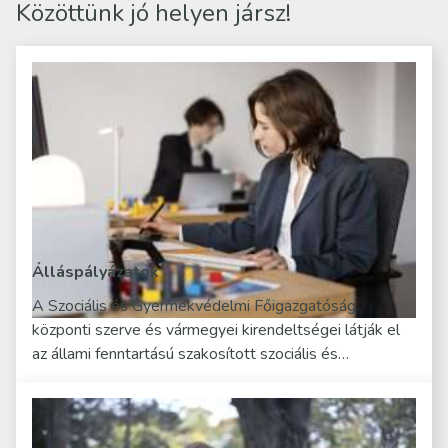
Közöttünk jó helyen jársz!
Álláspályázatok
A Szociális és Gyermekvédelmi Főigazgatóság
központi szerve és vármegyei kirendeltségei látják el
az állami fenntartású szakosított szociális és…