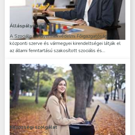
Álláspályázatok
A Szociális és Gyermekvédelmi Főigazgatóság
központi szerve és vármegyei kirendeltségei látják el
az állami fenntartású szakosított szociális és…
Közösségi szolgálat