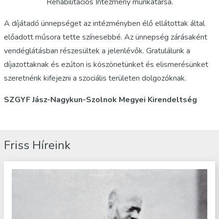
Rehabilitációs Intézmény munkatársa.
A díjátadó ünnepséget az intézményben élő ellátottak által
előadott műsora tette színesebbé. Az ünnepség zárásaként
vendéglátásban részesültek a jelenlévők. Gratulálunk a
díjazottaknak és ezúton is köszönetünket és elismerésünket
szeretnénk kifejezni a szociális területen dolgozóknak.
SZGYF Jász-Nagykun-Szolnok Megyei Kirendeltség
Friss Híreink