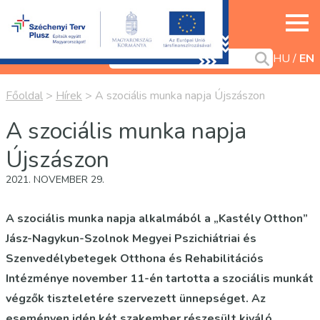
HU
EN
Főoldal
>
Hírek
>
A szociális munka napja Újszászon
A szociális munka napja
Újszászon
2021. NOVEMBER 29.
A szociális munka napja alkalmából a „Kastély Otthon”
Jász-Nagykun-Szolnok Megyei Pszichiátriai és
Szenvedélybetegek Otthona és Rehabilitációs
Intézménye november 11-én tartotta a szociális munkát
végzők tiszteletére szervezett ünnepséget. Az
eseményen idén két szakember részesült kiváló