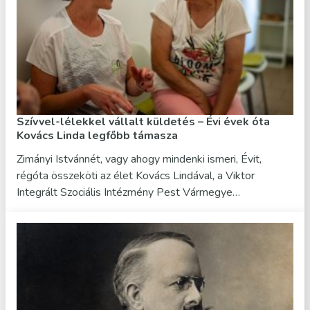
Szívvel-lélekkel vállalt küldetés – Évi évek óta
Kovács Linda legfőbb támasza
Zimányi Istvánnét, vagy ahogy mindenki ismeri, Évit,
régóta összeköti az élet Kovács Lindával, a Viktor
Integrált Szociális Intézmény Pest Vármegye…