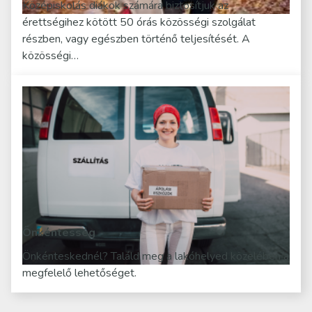
Középiskolás diákok számára biztosítjuk az
érettségihez kötött 50 órás közösségi szolgálat
részben, vagy egészben történő teljesítését. A
közösségi…
Önkéntesség
Önkénteskednél? Találd meg a lakóhelyed közelében a
megfelelő lehetőséget.