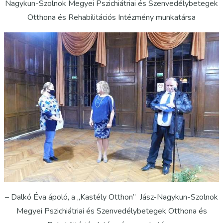
Nagykun-Szolnok Megyei Pszichiátriai és Szenvedélybetegek
Otthona és Rehabilitációs Intézmény munkatársa
– Dalkó Éva ápoló, a „Kastély Otthon” Jász-Nagykun-Szolnok
Megyei Pszichiátriai és Szenvedélybetegek Otthona és