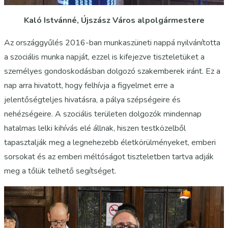
Kaló Istvánné, Újszász Város alpolgármestere
Az országgyűlés 2016-ban munkaszüneti nappá nyilvánította
a szociális munka napját, ezzel is kifejezve tiszteletüket a
személyes gondoskodásban dolgozó szakemberek iránt. Ez a
nap arra hivatott, hogy felhívja a figyelmet erre a
jelentőségteljes hivatásra, a pálya szépségeire és
nehézségeire. A szociális területen dolgozók mindennap
hatalmas lelki kihívás elé állnak, hiszen testközelből
tapasztalják meg a legnehezebb életkörülményeket, emberi
sorsokat és az emberi méltóságot tiszteletben tartva adják
meg a tőlük telhető segítséget.