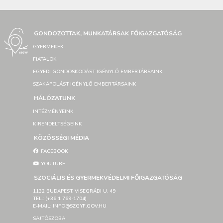
GONDOZOTTAK, MUNKATÁRSAK FŐIGAZGATÓSÁG
GYERMEKEK
FIATALOK
EGYEDI GONDOSKODÁST IGÉNYLŐ EMBERTÁRSAINK
SZAKÁPOLÁST IGÉNYLŐ EMBERTÁRSAINK
HÁLÓZATUNK
INTÉZMÉNYEINK
KIRENDELTSÉGEINK
KÖZÖSSÉGI MÉDIA
FACEBOOK
YOUTUBE
SZOCIÁLIS ÉS GYERMEKVÉDELMI FŐIGAZGATÓSÁG
1132 BUDAPEST, VISEGRÁDI U. 49
TEL.: (+36 1 769-1704)
E-MAIL: INFO@SZGYF.GOV.HU
SAJTÓSZOBA