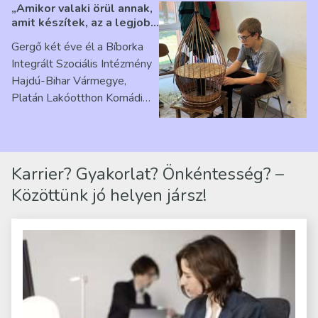
„Amikor valaki örül annak,
amit készítek, az a legjobb
érzés” – Beszélgetés
Gergő két éve él a Bíborka
Ribárszky Gergő ellátottal
Integrált Szociális Intézmény
Hajdú-Bihar Vármegye,
Platán Lakóotthon Komádi
telephelyen. Itt a
mindennapjai új értelmet…
Karrier? Gyakorlat? Önkéntesség? –
Közöttünk jó helyen jársz!