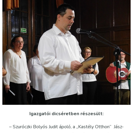
Igazgatói dicséretben részesült:
– Szuróczki Bolyós Judit ápoló, a „Kastély Otthon” Jász-