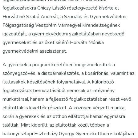
foglalkozásokra Ghiczy László részlegvezető kísérte el
Horváthné Szabó Andreát, a Szociális és Gyermekvédelmi
Főigazgatóság Veszprém Vármegyei Kirendeltségének
igazgatóját, a gyermekvédelmi szakellátásban nevelkedő
gyermekeket és az őket kísérő Horváth Mónika
gyermekvédelmi asszisztenst.
A gyerekek a program keretében megismerkedtek a
szőnyegszövés, a díszpárnakészítés, a kosárfonás, valamint az
italtasakok készítésének folyamataival. A különböző
foglalkozások bemutatásából nemcsak az intézmény
munkatársai, hanem a fejlesztő foglalkoztatásban részt vevő
ellátottak is kivették részüket. A közösen végzett munka
során a gyerekek és az otthon ellátottjai hamar egymásra
találtak. Mint kiderült, az ellátottak közül többen a
bakonyoszlopi Eszterházy György Gyermekotthon iskolájában