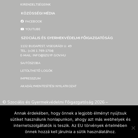
KIRENDELTSÉGEINK
KÖZÖSSÉGI MÉDIA
FACEBOOK
YOUTUBE
SZOCIÁLIS ÉS GYERMEKVÉDELMI FŐIGAZGATÓSÁG
1132 BUDAPEST, VISEGRÁDI U. 49
TEL.: (+36 1 769-1704)
E-MAIL: INFO@SZGYF.GOV.HU
SAJTÓSZOBA
LETÖLTHETŐ LOGÓK
IMPRESSZUM
AKADÁLYMENTESÍTÉSI NYILATKOZAT
© Szociális és Gyermekvédelmi Főigazgatóság 2026 –
Developed By SzGyF
Annak érdekében, hogy önnek a legjobb élményt nyújtsuk
sütiket használunk honlapunkon, ahogy azt más webhelyek és
internetszolgáltatók is teszik. Az EU törvények értelmében
önnek hozzá kell járulnia a sütik használatához.