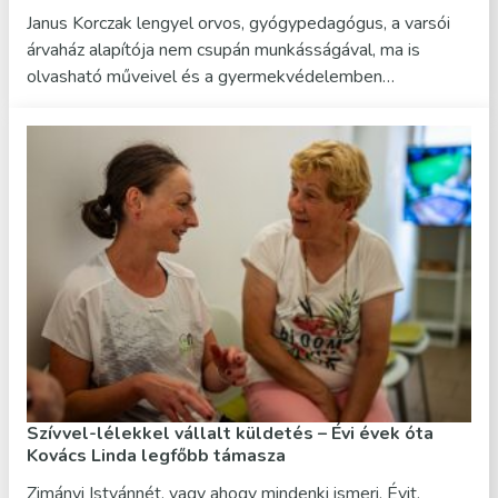
Janus Korczak lengyel orvos, gyógypedagógus, a varsói
árvaház alapítója nem csupán munkásságával, ma is
olvasható műveivel és a gyermekvédelemben…
Szívvel-lélekkel vállalt küldetés – Évi évek óta
Kovács Linda legfőbb támasza
Zimányi Istvánnét, vagy ahogy mindenki ismeri, Évit,