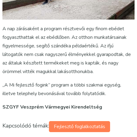
A nap zárásaként a program résztvevői egy finom ebédet
fogyaszthattak el az ebédlőben. Az otthon munkatársainak
figyelmessége, segítő szándéka példaértékű. Az ifjú
látogatók nem csak nagyszerű élményekkel gyarapodtak, de
az általuk készített termékeket meg is kapták, és nagy
örömmel vitték magukkal lakásotthonukba.
„A Mi fejlesztő fogink” program a többi szakmai egység,
illetve telephely bevonásával tovább folytatódik.
SZGYF Veszprém Vármegyei Kirendeltség
Kapcsolódó témák:
Fejlesztő foglalkoztatás