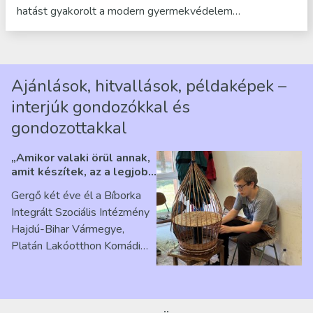
hatást gyakorolt a modern gyermekvédelem…
Ajánlások, hitvallások, példaképek –
interjúk gondozókkal és
gondozottakkal
„Amikor valaki örül annak,
amit készítek, az a legjobb
érzés” – Beszélgetés
Gergő két éve él a Bíborka
Ribárszky Gergő ellátottal
Integrált Szociális Intézmény
Hajdú-Bihar Vármegye,
Platán Lakóotthon Komádi
telephelyen. Itt a
mindennapjai új értelmet…