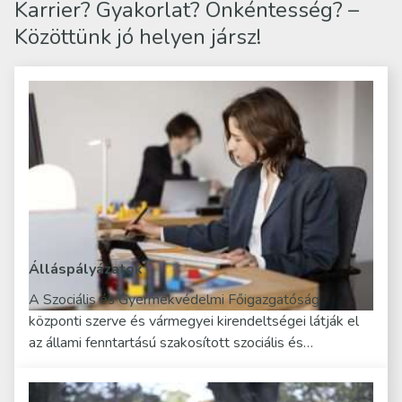
Karrier? Gyakorlat? Önkéntesség? –
Közöttünk jó helyen jársz!
Álláspályázatok
A Szociális és Gyermekvédelmi Főigazgatóság
központi szerve és vármegyei kirendeltségei látják el
az állami fenntartású szakosított szociális és…