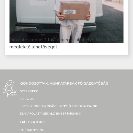
Önkéntesség
Önkénteskednél? Találd meg a lakóhelyed közelében a
megfelelő lehetőséget.
GONDOZOTTAK, MUNKATÁRSAK FŐIGAZGATÓSÁG
GYERMEKEK
FIATALOK
EGYEDI GONDOSKODÁST IGÉNYLŐ EMBERTÁRSAINK
SZAKÁPOLÁST IGÉNYLŐ EMBERTÁRSAINK
HÁLÓZATUNK
INTÉZMÉNYEINK