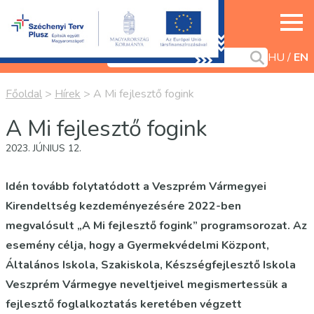
HU
EN
Főoldal
>
Hírek
>
A Mi fejlesztő fogink
A Mi fejlesztő fogink
2023. JÚNIUS 12.
Idén tovább folytatódott a Veszprém Vármegyei
Kirendeltség kezdeményezésére 2022-ben
megvalósult „A Mi fejlesztő fogink” programsorozat. Az
esemény célja, hogy a Gyermekvédelmi Központ,
Általános Iskola, Szakiskola, Készségfejlesztő Iskola
Veszprém Vármegye neveltjeivel megismertessük a
fejlesztő foglalkoztatás keretében végzett