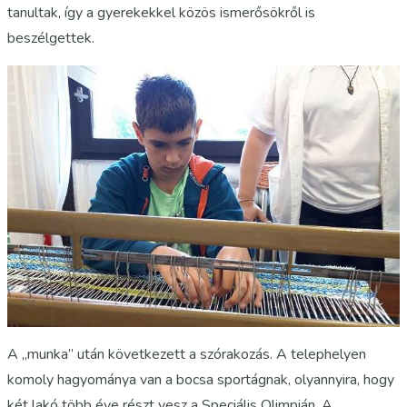
tanultak, így a gyerekekkel közös ismerősökről is
beszélgettek.
A „munka” után következett a szórakozás. A telephelyen
komoly hagyománya van a bocsa sportágnak, olyannyira, hogy
két lakó több éve részt vesz a Speciális Olimpián. A