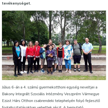
tevékenységet.
Július 6-án a 4. számú gyermekotthoni egység neveltjei a
Bakony Integrált Szociális Intézmény Veszprém Vármegye
Ezüst Hárs Otthon csabrendeki telephelyén folyó fejlesztő
foglalkoztatásokban vehettek részt. A bemutató