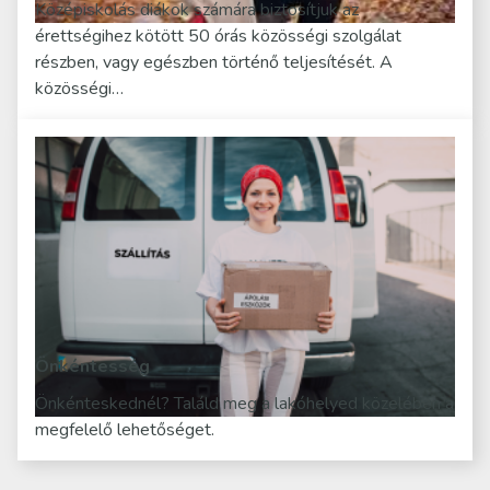
Középiskolás diákok számára biztosítjuk az
érettségihez kötött 50 órás közösségi szolgálat
részben, vagy egészben történő teljesítését. A
közösségi…
Önkéntesség
Önkénteskednél? Találd meg a lakóhelyed közelében a
megfelelő lehetőséget.