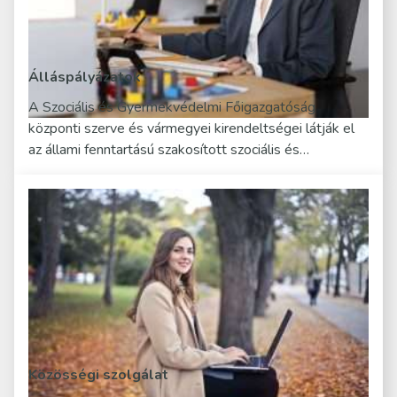
Álláspályázatok
A Szociális és Gyermekvédelmi Főigazgatóság
központi szerve és vármegyei kirendeltségei látják el
az állami fenntartású szakosított szociális és…
Közösségi szolgálat