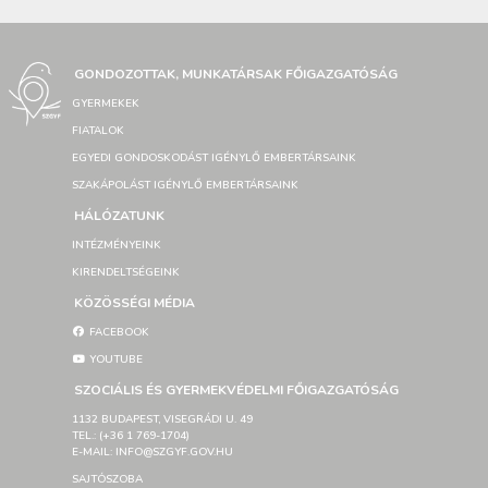
GONDOZOTTAK, MUNKATÁRSAK FŐIGAZGATÓSÁG
GYERMEKEK
FIATALOK
EGYEDI GONDOSKODÁST IGÉNYLŐ EMBERTÁRSAINK
SZAKÁPOLÁST IGÉNYLŐ EMBERTÁRSAINK
HÁLÓZATUNK
INTÉZMÉNYEINK
KIRENDELTSÉGEINK
KÖZÖSSÉGI MÉDIA
FACEBOOK
YOUTUBE
SZOCIÁLIS ÉS GYERMEKVÉDELMI FŐIGAZGATÓSÁG
1132 BUDAPEST, VISEGRÁDI U. 49
TEL.: (+36 1 769-1704)
E-MAIL: INFO@SZGYF.GOV.HU
SAJTÓSZOBA