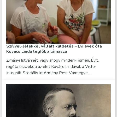
Szívvel-lélekkel vállalt küldetés – Évi évek óta
Kovács Linda legfőbb támasza
Zimányi Istvánnét, vagy ahogy mindenki ismeri, Évit,
régóta összeköti az élet Kovács Lindával, a Viktor
Integrált Szociális Intézmény Pest Vármegye…