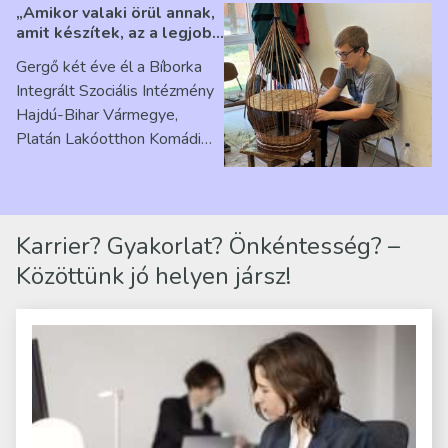
„Amikor valaki örül annak,
amit készítek, az a legjobb
érzés” – Beszélgetés
Gergő két éve él a Bíborka
Ribárszky Gergő ellátottal
Integrált Szociális Intézmény
Hajdú-Bihar Vármegye,
Platán Lakóotthon Komádi
telephelyen. Itt a
mindennapjai új értelmet…
Karrier? Gyakorlat? Önkéntesség? –
Közöttünk jó helyen jársz!