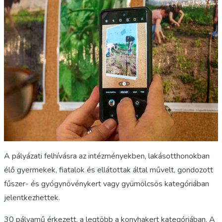
A pályázati felhívásra az intézményekben, lakásotthonokban
élő gyermekek, fiatalok és ellátottak által művelt, gondozott
fűszer- és gyógynövénykert vagy gyümölcsös kategóriában
jelentkezhettek.
30 pályamű érkezett, a legtöbb a konyhakert kategóriában. A