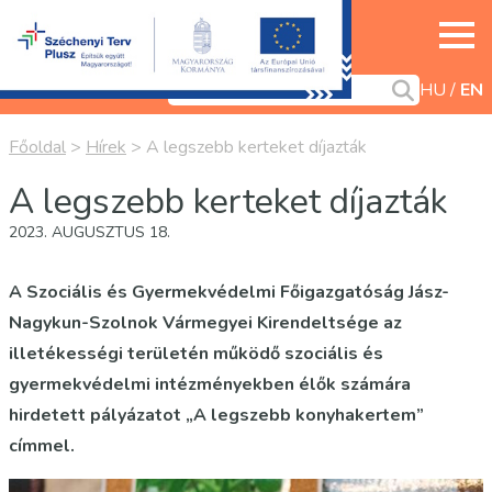
HU
EN
Főoldal
>
Hírek
>
A legszebb kerteket díjazták
A legszebb kerteket díjazták
2023. AUGUSZTUS 18.
A Szociális és Gyermekvédelmi Főigazgatóság Jász-
Nagykun-Szolnok Vármegyei Kirendeltsége az
illetékességi területén működő szociális és
gyermekvédelmi intézményekben élők számára
hirdetett pályázatot „A legszebb konyhakertem”
címmel.