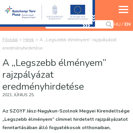
HU
EN
Főoldal
>
Hírek
>
A „Legszebb élményem” rajzpályázat
eredményhirdetése
A „Legszebb élményem”
rajzpályázat
eredményhirdetése
2021. JÚNIUS 25.
Az SZGYF Jász-Nagykun-Szolnok Megyei Kirendeltsége
„Legszebb élményem”
címmel hirdetett rajzpályázatot
fenntartásában álló fogyatékosok otthonaiban,