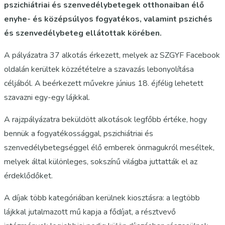
pszichiátriai és szenvedélybetegek otthonaiban élő
enyhe- és középsúlyos fogyatékos, valamint pszichés
és szenvedélybeteg ellátottak körében.
A pályázatra 37 alkotás érkezett, melyek az SZGYF Facebook
oldalán kerültek közzétételre a szavazás lebonyolítása
céljából. A beérkezett művekre június 18. éjfélig lehetett
szavazni egy-egy lájkkal.
A rajzpályázatra beküldött alkotások legfőbb értéke, hogy
bennük a fogyatékossággal, pszichiátriai és
szenvedélybetegséggel élő emberek önmagukról meséltek,
melyek által különleges, sokszínű világba juttatták el az
érdeklődőket.
A díjak több kategóriában kerülnek kiosztásra: a legtöbb
lájkkal jutalmazott mű kapja a fődíjat, a résztvevő