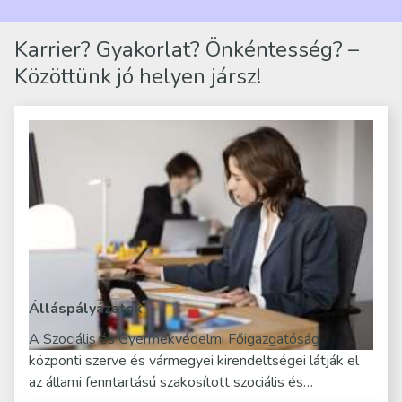
Karrier? Gyakorlat? Önkéntesség? –
Közöttünk jó helyen jársz!
Álláspályázatok
A Szociális és Gyermekvédelmi Főigazgatóság
központi szerve és vármegyei kirendeltségei látják el
az állami fenntartású szakosított szociális és…