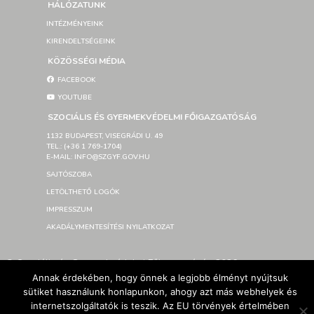
HÁLÓZATUNK
INTÉZMÉNYEINK
KIRENDELTSÉGEINK
KÖZÖSSÉGI MÉDIA
FACEBOOK
YOUTUBE
SZOCIÁLIS ÉS GYERMEKVÉDELMI FŐIGAZGATÓSÁG
1132 BUDAPEST, VISEGRÁDI U. 49
TEL.: (+36 1 769-1704)
E-MAIL: INFO@SZGYF.GOV.HU
SAJTÓSZOBA
LETÖLTHETŐ LOGÓK
IMPRESSZUM
AKADÁLYMENTESÍTÉSI NYILATKOZAT
© Szociális és Gyermekvédelmi Főigazgatóság 2026 –
Developed By SzGyF
Annak érdekében, hogy önnek a legjobb élményt nyújtsuk
sütiket használunk honlapunkon, ahogy azt más webhelyek és
internetszolgáltatók is teszik. Az EU törvények értelmében