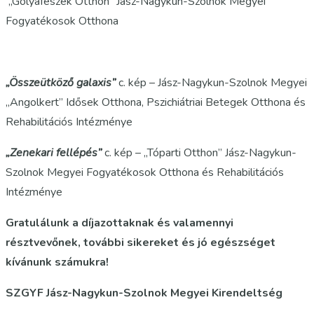
„Gólyafészek Otthon” Jász-Nagykun-Szolnok Megyei
Fogyatékosok Otthona
„Összeütköző galaxis”
c. kép – Jász-Nagykun-Szolnok Megyei
„Angolkert” Idősek Otthona, Pszichiátriai Betegek Otthona és
Rehabilitációs Intézménye
„Zenekari fellépés”
c. kép – „Tóparti Otthon” Jász-Nagykun-
Szolnok Megyei Fogyatékosok Otthona és Rehabilitációs
Intézménye
Gratulálunk a díjazottaknak és valamennyi
résztvevőnek, további sikereket és jó egészséget
kívánunk számukra!
SZGYF Jász-Nagykun-Szolnok Megyei Kirendeltség