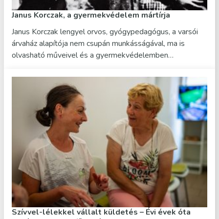
Janus Korczak, a gyermekvédelem mártírja
Janus Korczak lengyel orvos, gyógypedagógus, a varsói
árvaház alapítója nem csupán munkásságával, ma is
olvasható műveivel és a gyermekvédelemben…
Szívvel-lélekkel vállalt küldetés – Évi évek óta