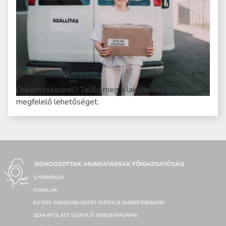
Önkéntesség
Önkénteskednél? Találd meg a lakóhelyed közelében a
megfelelő lehetőséget.
GONDOZOTTAK, MUNKATÁRSAK FŐIGAZGATÓSÁG
GYERMEKEK
FIATALOK
EGYEDI GONDOSKODÁST IGÉNYLŐ EMBERTÁRSAINK
SZAKÁPOLÁST IGÉNYLŐ EMBERTÁRSAINK