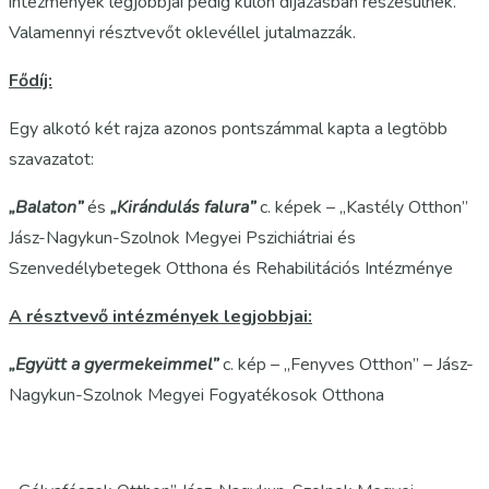
intézmények legjobbjai pedig külön díjazásban részesülnek.
Valamennyi résztvevőt oklevéllel jutalmazzák.
Fődíj:
Egy alkotó két rajza azonos pontszámmal kapta a legtöbb
szavazatot:
„Balaton”
és
„Kirándulás falura”
c. képek – „Kastély Otthon”
Jász-Nagykun-Szolnok Megyei Pszichiátriai és
Szenvedélybetegek Otthona és Rehabilitációs Intézménye
A résztvevő intézmények legjobbjai:
„Együtt a gyermekeimmel”
c. kép – „Fenyves Otthon” – Jász-
Nagykun-Szolnok Megyei Fogyatékosok Otthona