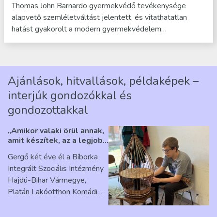
Thomas John Barnardo gyermekvédő tevékenysége
alapvető szemléletváltást jelentett, és vitathatatlan
hatást gyakorolt a modern gyermekvédelem…
Ajánlások, hitvallások, példaképek –
interjúk gondozókkal és
gondozottakkal
„Amikor valaki örül annak,
amit készítek, az a legjobb
érzés” – Beszélgetés
Gergő két éve él a Bíborka
Ribárszky Gergő ellátottal
Integrált Szociális Intézmény
Hajdú-Bihar Vármegye,
Platán Lakóotthon Komádi
telephelyen. Itt a
mindennapjai új értelmet…