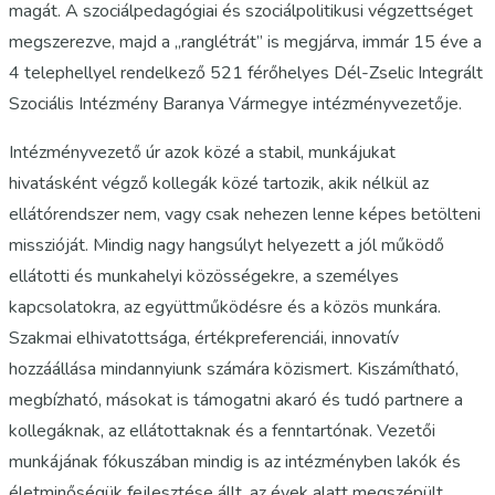
magát. A szociálpedagógiai és szociálpolitikusi végzettséget
megszerezve, majd a „ranglétrát” is megjárva, immár 15 éve a
4 telephellyel rendelkező 521 férőhelyes Dél-Zselic Integrált
Szociális Intézmény Baranya Vármegye intézményvezetője.
Intézményvezető úr azok közé a stabil, munkájukat
hivatásként végző kollegák közé tartozik, akik nélkül az
ellátórendszer nem, vagy csak nehezen lenne képes betölteni
misszióját. Mindig nagy hangsúlyt helyezett a jól működő
ellátotti és munkahelyi közösségekre, a személyes
kapcsolatokra, az együttműködésre és a közös munkára.
Szakmai elhivatottsága, értékpreferenciái, innovatív
hozzáállása mindannyiunk számára közismert. Kiszámítható,
megbízható, másokat is támogatni akaró és tudó partnere a
kollegáknak, az ellátottaknak és a fenntartónak. Vezetői
munkájának fókuszában mindig is az intézményben lakók és
életminőségük fejlesztése állt, az évek alatt megszépült