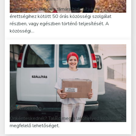
Középiskolás diákok számára biztosítjuk az
érettségihez kötött 50 órás közösségi szolgálat
részben, vagy egészben történő teljesítését. A
közösségi…
Önkéntesség
Önkénteskednél? Találd meg a lakóhelyed közelében a
megfelelő lehetőséget.