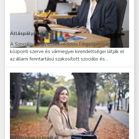
Álláspályázatok
A Szociális és Gyermekvédelmi Főigazgatóság
központi szerve és vármegyei kirendeltségei látják el
az állami fenntartású szakosított szociális és…
Közösségi szolgálat