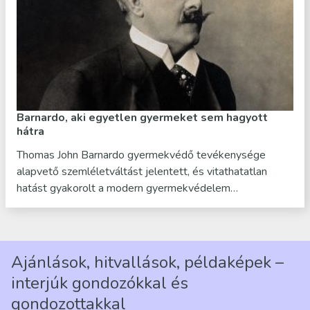
Barnardo, aki egyetlen gyermeket sem hagyott
hátra
Thomas John Barnardo gyermekvédő tevékenysége
alapvető szemléletváltást jelentett, és vitathatatlan
hatást gyakorolt a modern gyermekvédelem…
Ajánlások, hitvallások, példaképek –
interjúk gondozókkal és
gondozottakkal