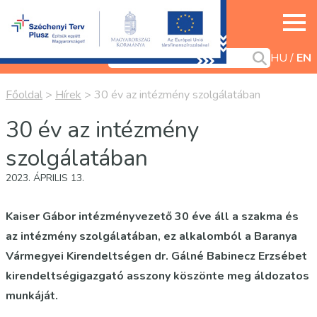
HU
EN
Főoldal
>
Hírek
>
30 év az intézmény szolgálatában
30 év az intézmény
szolgálatában
2023. ÁPRILIS 13.
Kaiser Gábor intézményvezető 30 éve áll a szakma és
az intézmény szolgálatában, ez alkalomból a Baranya
Vármegyei Kirendeltségen dr. Gálné Babinecz Erzsébet
kirendeltségigazgató asszony köszönte meg áldozatos
munkáját.