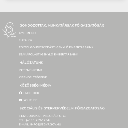
GONDOZOTTAK, MUNKATÁRSAK FŐIGAZGATÓSÁG
GYERMEKEK
FIATALOK
EGYEDI GONDOSKODÁST IGÉNYLŐ EMBERTÁRSAINK
SZAKÁPOLÁST IGÉNYLŐ EMBERTÁRSAINK
HÁLÓZATUNK
INTÉZMÉNYEINK
KIRENDELTSÉGEINK
KÖZÖSSÉGI MÉDIA
FACEBOOK
YOUTUBE
SZOCIÁLIS ÉS GYERMEKVÉDELMI FŐIGAZGATÓSÁG
1132 BUDAPEST, VISEGRÁDI U. 49
TEL.: (+36 1 769-1704)
E-MAIL: INFO@SZGYF.GOV.HU