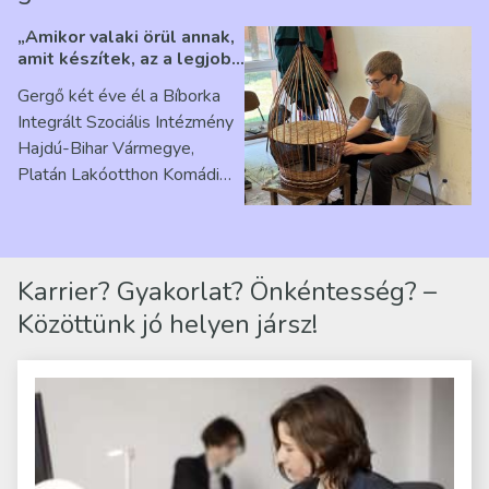
„Amikor valaki örül annak,
amit készítek, az a legjobb
érzés” – Beszélgetés
Gergő két éve él a Bíborka
Ribárszky Gergő ellátottal
Integrált Szociális Intézmény
Hajdú-Bihar Vármegye,
Platán Lakóotthon Komádi
telephelyen. Itt a
mindennapjai új értelmet…
Karrier? Gyakorlat? Önkéntesség? –
Közöttünk jó helyen jársz!