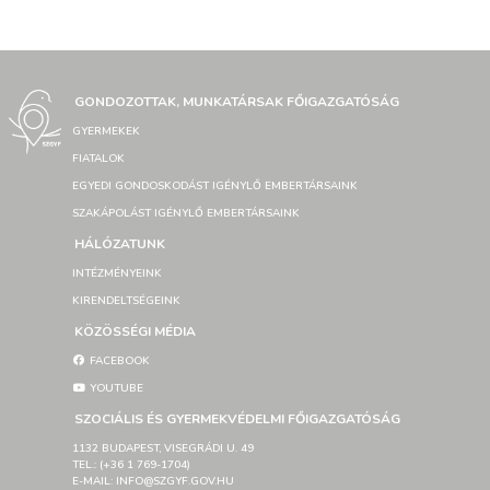
GONDOZOTTAK, MUNKATÁRSAK FŐIGAZGATÓSÁG
GYERMEKEK
FIATALOK
EGYEDI GONDOSKODÁST IGÉNYLŐ EMBERTÁRSAINK
SZAKÁPOLÁST IGÉNYLŐ EMBERTÁRSAINK
HÁLÓZATUNK
INTÉZMÉNYEINK
KIRENDELTSÉGEINK
KÖZÖSSÉGI MÉDIA
FACEBOOK
YOUTUBE
SZOCIÁLIS ÉS GYERMEKVÉDELMI FŐIGAZGATÓSÁG
1132 BUDAPEST, VISEGRÁDI U. 49
TEL.: (+36 1 769-1704)
E-MAIL: INFO@SZGYF.GOV.HU