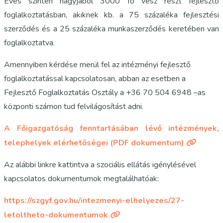
Éves szinten nagyjából 3000 fő vesz részt fejlesztő
foglalkoztatásban, akiknek kb. a 75 százaléka fejlesztési
szerződés és a 25 százaléka munkaszerződés keretében van
foglalkoztatva.
Amennyiben kérdése merül fel az intézményi fejlesztő
foglalkoztatással kapcsolatosan, abban az esetben a
Fejlesztő Foglalkoztatás Osztály a +36 70 504 6948 –as
központi számon tud felvilágosítást adni.
A Főigazgatóság fenntartásában lévő intézmények,
telephelyek elérhetőségei (PDF dokumentum)
Az alábbi linkre kattintva a szociális ellátás igénylésével
kapcsolatos dokumentumok megtalálhatóak:
https://szgyf.gov.hu/intezmenyi-elhelyezes/27-
letoltheto-dokumentumok