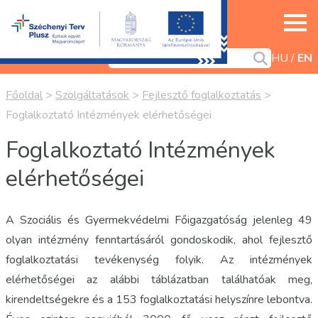
HU
EN
Főoldal
>
Szolgáltatások
>
Fejlesztő foglalkoztatás
>
Foglalkoztató Intézmények elérhetőségei
Foglalkoztató Intézmények
elérhetőségei
A Szociális és Gyermekvédelmi Főigazgatóság jelenleg 49
olyan intézmény fenntartásáról gondoskodik, ahol fejlesztő
foglalkoztatási tevékenység folyik. Az intézmények
elérhetőségei az alábbi táblázatban találhatóak meg,
kirendeltségekre és a 153 foglalkoztatási helyszínre lebontva.