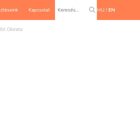
sztéseink
Kapcsolat
HU
EN
ító Okirata