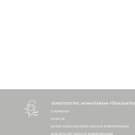
GONDOZOTTAK, MUNKATÁRSAK FŐIGAZGATÓ
GYERMEKEK
FIATALOK
EGYEDI GONDOSKODÁST IGÉNYLŐ EMBERTÁRSAINK
SZAKÁPOLÁST IGÉNYLŐ EMBERTÁRSAINK