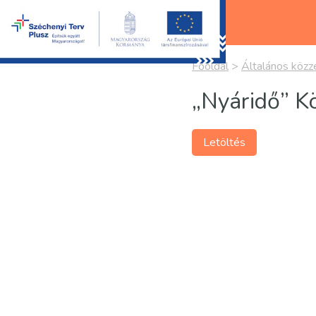
Főoldal
>
Általános közzé
„Nyáridő” Kö
Letöltés