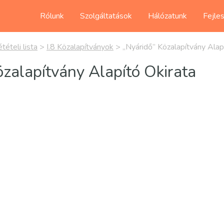
Rólunk
Szolgáltatások
Hálózatunk
Fejle
tételi lista
>
I.8 Közalapítványok
>
„Nyáridő” Közalapítvány Alap
zalapítvány Alapító Okirata