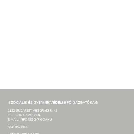
SZOCIÁLIS ÉS GYERMEKVÉDELMI FŐIGAZGATÓSÁG
1132 BUDAPEST, VISEGRÁDI U. 49
TEL.: (+36 1 769-1704)
E-MAIL: INFO@SZGYF.GOV.HU
SAJTÓSZOBA