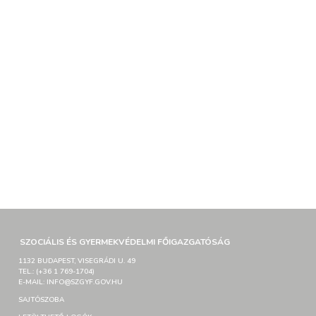
SZOCIÁLIS ÉS GYERMEKVÉDELMI FŐIGAZGATÓSÁG
1132 BUDAPEST, VISEGRÁDI U. 49
TEL.: (+36 1 769-1704)
E-MAIL: INFO@SZGYF.GOV.HU
SAJTÓSZOBA