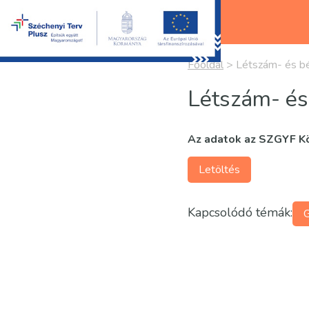
Főoldal
>
Létszám- és bé
Létszám- és
Az adatok az SZGYF Kö
Letöltés
Kapcsolódó témák: