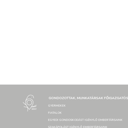
GONDOZOTTAK, MUNKATÁRSAK FŐIGAZGATÓ
GYERMEKEK
FIATALOK
EGYEDI GONDOSKODÁST IGÉNYLŐ EMBERTÁRSAINK
SZAKÁPOLÁST IGÉNYLŐ EMBERTÁRSAINK