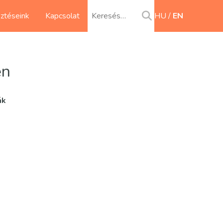
sztéseink
Kapcsolat
HU
EN
en
ák