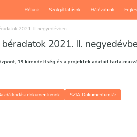
Rólunk
Szolgáltatások
Hálózatunk
Fejle
radatok 2021. II. negyedévben
 béradatok 2021. II. negyedévb
zpont, 19 kirendeltség és a projektek adatait tartalmazz
Gazdálkodási dokumentumok
SZIA Dokumentumtár