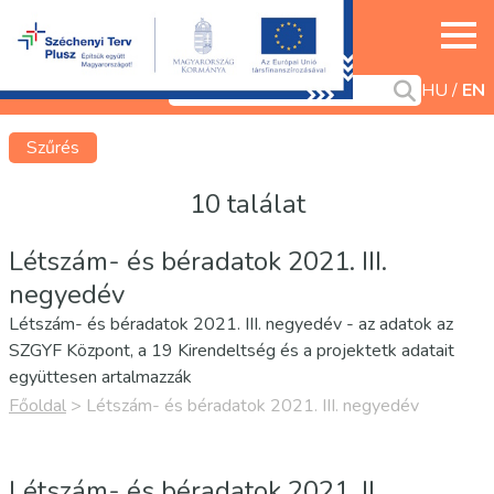
HU
EN
Szűrés
10 találat
Létszám- és béradatok 2021. III.
negyedév
Létszám- és béradatok 2021. III. negyedév - az adatok az
SZGYF Központ, a 19 Kirendeltség és a projektetk adatait
együttesen artalmazzák
Főoldal
>
Létszám- és béradatok 2021. III. negyedév
Létszám- és béradatok 2021. II.