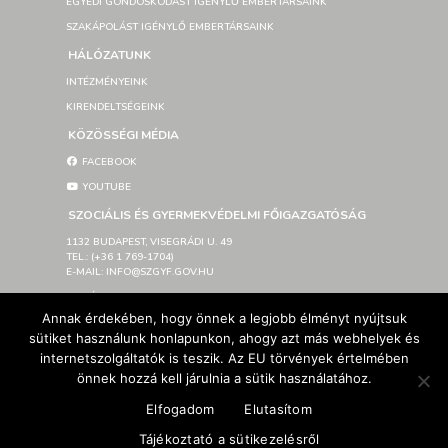
EGYEDI GONDOSKODÁST IGÉNYLŐ EMBERTÁRSAINK
SZAKÁPOLÁST IGÉNYLŐ EMBERTÁRSAINK
HÁLÓZATUNK
INTÉZMÉNYEINK
KIRENDELTSÉGEINK
KÖZÖSSÉGI MÉDIA
FACEBOOK
YOUTUBE
SZOCIÁLIS ÉS GYERMEKVÉDELMI FŐIGAZGATÓSÁG
1132 BUDAPEST, VISEGRÁDI U. 49
TEL.: (+36 1 769-1704)
E-MAIL: INFO@SZGYF.GOV.HU
SAJTÓSZOBA
Annak érdekében, hogy önnek a legjobb élményt nyújtsuk
LETÖLTHETŐ LOGÓK
sütiket használunk honlapunkon, ahogy azt más webhelyek és
IMPRESSZUM
internetszolgáltatók is teszik. Az EU törvények értelmében
AKADÁLYMENTESÍTÉSI NYILATKOZAT
önnek hozzá kell járulnia a sütik használatához.
Elfogadom
Elutasítom
© Szociális és Gyermekvédelmi Főigazgatóság 2026 –
Tájékoztató a sütikezelésről
Developed By SzGyF