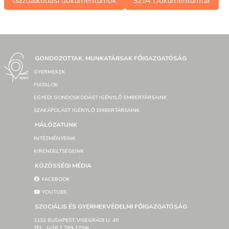
Gazdálkodási dokumentumok
SZIA Dokumentumtár
GONDOZOTTAK, MUNKATÁRSAK FŐIGAZGATÓSÁG
GYERMEKEK
FIATALOK
EGYEDI GONDOSKODÁST IGÉNYLŐ EMBERTÁRSAINK
SZAKÁPOLÁST IGÉNYLŐ EMBERTÁRSAINK
HÁLÓZATUNK
INTÉZMÉNYEINK
KIRENDELTSÉGEINK
KÖZÖSSÉGI MÉDIA
FACEBOOK
YOUTUBE
SZOCIÁLIS ÉS GYERMEKVÉDELMI FŐIGAZGATÓSÁG
1132 BUDAPEST, VISEGRÁDI U. 49
TEL.: (+36 1 769-1704)