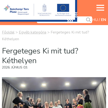
HU
EN
Főoldal
>
Egyéb kategória
>
Fergeteges Ki mit tud?
Kéthelyen
Fergeteges Ki mit tud?
Kéthelyen
2026. JÚNIUS 03.