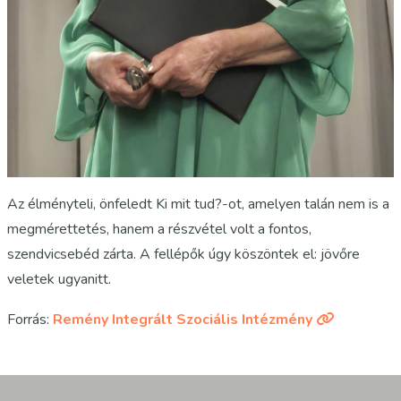
Az élményteli, önfeledt Ki mit tud?-ot, amelyen talán nem is a
megmérettetés, hanem a részvétel volt a fontos,
szendvicsebéd zárta. A fellépők úgy köszöntek el: jövőre
veletek ugyanitt.
Forrás:
Remény Integrált Szociális Intézmény