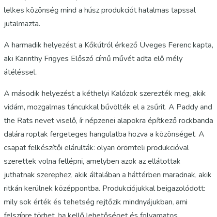
lelkes közönség mind a húsz produkciót hatalmas tapssal
jutalmazta.
A harmadik helyezést a Kőkútról érkező Üveges Ferenc kapta,
aki Karinthy Frigyes Előszó című művét adta elő mély
átéléssel.
A második helyezést a kéthelyi Kalózok szerezték meg, akik
vidám, mozgalmas táncukkal bűvölték el a zsűrit. A Paddy and
the Rats nevet viselő, ír népzenei alapokra építkező rockbanda
dalára roptak fergeteges hangulatba hozva a közönséget. A
csapat felkészítői elárulták: olyan örömteli produkcióval
szerettek volna fellépni, amelyben azok az ellátottak
juthatnak szerephez, akik általában a háttérben maradnak, akik
ritkán kerülnek középpontba. Produkciójukkal beigazolódott:
mily sok érték és tehetség rejtőzik mindnyájukban, ami
felszínre törhet, ha kellő lehetőséget és folyamatos