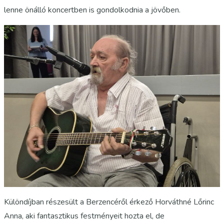
lenne önálló koncertben is gondolkodnia a jövőben.
Különdíjban részesült a Berzencéről érkező Horváthné Lőrinc
Anna, aki fantasztikus festményeit hozta el, de