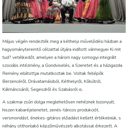
Május végén rendezték meg a kéthelyi művelődési házban a
hagyományteremtő célzattal útjára indított vármegyei Ki mit
tud? vetélkedőt, amelyen a három nagy somogyi integrált
szociális intézmény, a Gondviselés, a Szeretet és a házigazda
Remény ellátottjai mutatkoztak be. Voltak fellépők
Berzencéről, Drávatamásiból, Kéthelyről, Kőkútról,
Kálmáncsáról, Segesdről és Szabásról is.
A szakmai zsűri dolga meglehetősen nehéznek bizonyult,
hiszen kabaréjelenetet, zenés-táncos produkciót,
versmondást, énekes-gitáros előadást kellett értékelniük, s
néhány otthonlakó képzőművészeti alkotással érkezett. A