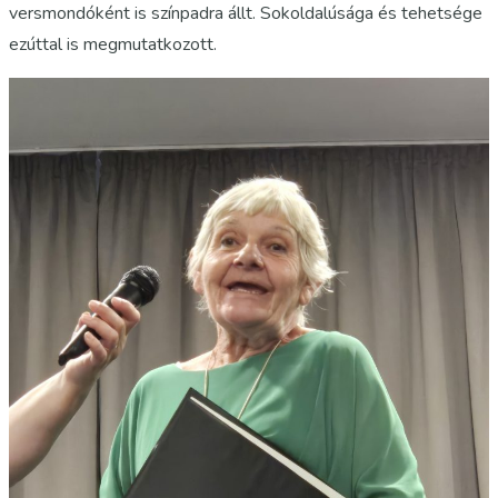
versmondóként is színpadra állt. Sokoldalúsága és tehetsége
ezúttal is megmutatkozott.