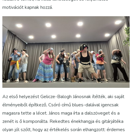
motivációt kapnak hozzá.
Az első helyezést Gelicze-Balogh Jánosnak ítélték, aki saját
élményeiből építkező, Csóró című blues-dalával igencsak
magasra tette a lécet. János maga írta a dalszöveget és a
zenét is ő komponálta. Rekedtes énekhangja és gitárjátéka
olyan jól szólt, hogy az értékelés során elhangzott: érdemes