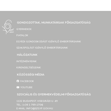
GONDOZOTTAK, MUNKATÁRSAK FŐIGAZGATÓSÁG
GYERMEKEK
FIATALOK
EGYEDI GONDOSKODÁST IGÉNYLŐ EMBERTÁRSAINK
SZAKÁPOLÁST IGÉNYLŐ EMBERTÁRSAINK
HÁLÓZATUNK
INTÉZMÉNYEINK
KIRENDELTSÉGEINK
KÖZÖSSÉGI MÉDIA
FACEBOOK
YOUTUBE
SZOCIÁLIS ÉS GYERMEKVÉDELMI FŐIGAZGATÓSÁG
1132 BUDAPEST, VISEGRÁDI U. 49
TEL.: (+36 1 769-1704)
E-MAIL: INFO@SZGYF.GOV.HU