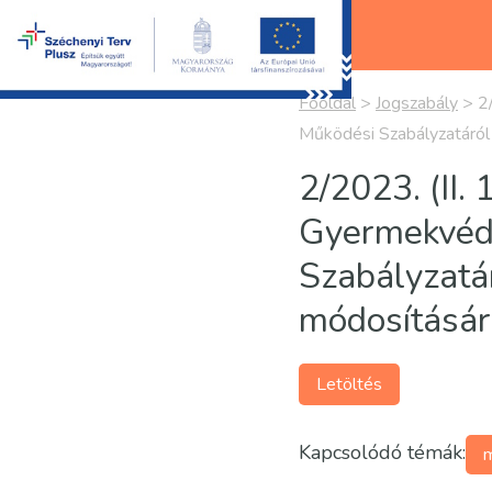
Főoldal
>
Jogszabály
>
2
Működési Szabályzatáról 
2/2023. (II. 
Gyermekvéde
Szabályzatár
módosításár
Letöltés
Kapcsolódó témák:
m