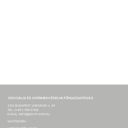
SZOCIÁLIS ÉS GYERMEKVÉDELMI FŐIGAZGATÓSÁG
1132 BUDAPEST, VISEGRÁDI U. 49
TEL.: (+36 1 769-1704)
E-MAIL: INFO@SZGYF.GOV.HU
SAJTÓSZOBA