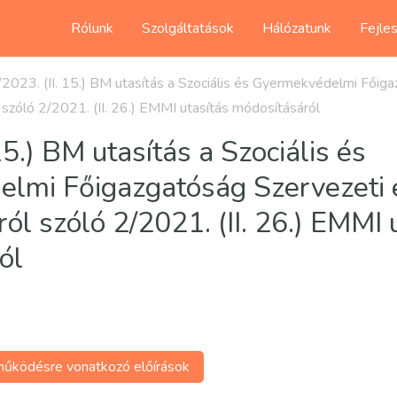
Rólunk
Szolgáltatások
Hálózatunk
Fejle
/2023. (II. 15.) BM utasítás a Szociális és Gyermekvédelmi Főig
szóló 2/2021. (II. 26.) EMMI utasítás módosításáról
15.) BM utasítás a Szociális és
lmi Főigazgatóság Szervezeti 
ól szóló 2/2021. (II. 26.) EMMI 
ól
űködésre vonatkozó előírások