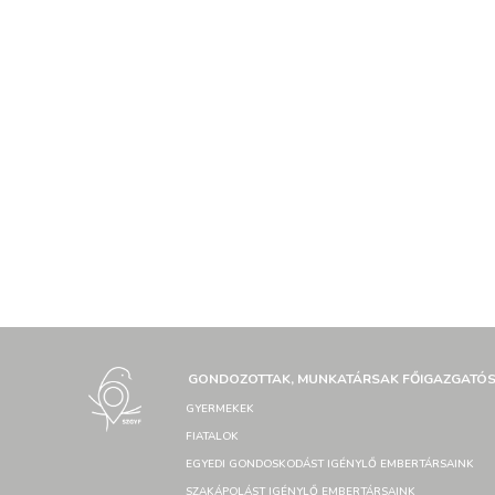
GONDOZOTTAK, MUNKATÁRSAK FŐIGAZGATÓ
GYERMEKEK
FIATALOK
EGYEDI GONDOSKODÁST IGÉNYLŐ EMBERTÁRSAINK
SZAKÁPOLÁST IGÉNYLŐ EMBERTÁRSAINK