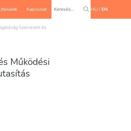
sztéseink
Kapcsolat
HU
EN
azgatóság Szervezeti és
és Működési
utasítás