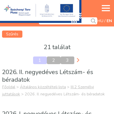
HU
EN
Szűrés
21 találat
1
2
3
2026. II. negyedéves Létszám- és
béradatok
Főoldal
>
Általános közzétételi lista
>
III.2 Személyi
juttatások
>
2026. II. negyedéves Létszám- és béradatok
2026. I. negyedéves Létszám- és