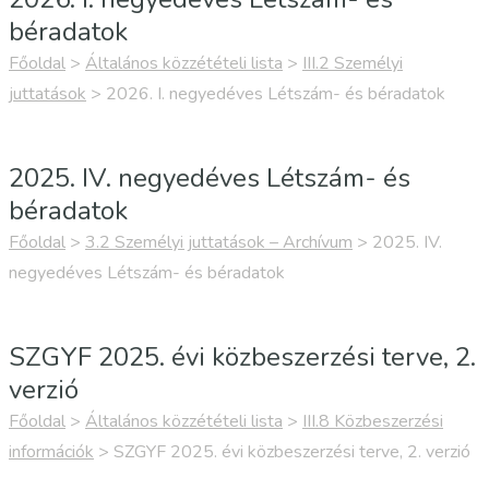
béradatok
Főoldal
>
Általános közzétételi lista
>
III.2 Személyi
juttatások
>
2026. I. negyedéves Létszám- és béradatok
2025. IV. negyedéves Létszám- és
béradatok
Főoldal
>
3.2 Személyi juttatások – Archívum
>
2025. IV.
negyedéves Létszám- és béradatok
SZGYF 2025. évi közbeszerzési terve, 2.
verzió
Főoldal
>
Általános közzétételi lista
>
III.8 Közbeszerzési
információk
>
SZGYF 2025. évi közbeszerzési terve, 2. verzió