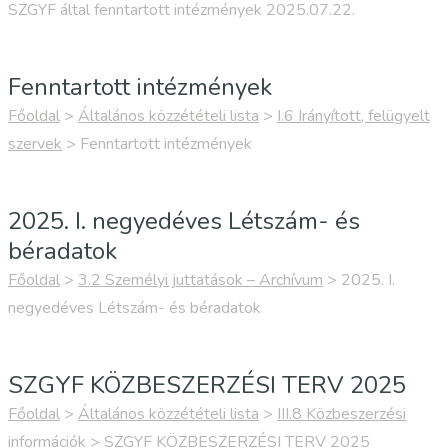
SZGYF által fenntartott intézmények 2025.07.22.
Fenntartott intézmények
Főoldal
>
Általános közzétételi lista
>
I.6 Irányított, felügyelt
szervek
>
Fenntartott intézmények
2025. I. negyedéves Létszám- és
béradatok
Főoldal
>
3.2 Személyi juttatások – Archívum
>
2025. I.
negyedéves Létszám- és béradatok
SZGYF KÖZBESZERZÉSI TERV 2025
Főoldal
>
Általános közzétételi lista
>
III.8 Közbeszerzési
információk
>
SZGYF KÖZBESZERZÉSI TERV 2025