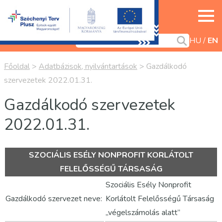
HU
EN
Főoldal
>
Adatbázisok, nyilvántartások
>
Gazdálkodó
szervezetek 2022.01.31.
Gazdálkodó szervezetek
2022.01.31.
SZOCIÁLIS ESÉLY NONPROFIT KORLÁTOLT
FELELŐSSÉGŰ TÁRSASÁG
Szociális Esély Nonprofit
Gazdálkodó szervezet neve:
Korlátolt Felelősségű Társaság
„végelszámolás alatt”