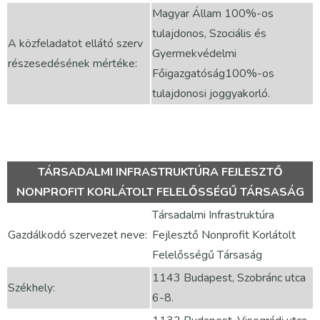
Magyar Állam 100%-os
tulajdonos, Szociális és
A közfeladatot ellátó szerv
Gyermekvédelmi
részesedésének mértéke:
Főigazgatóság100%-os
tulajdonosi joggyakorló.
TÁRSADALMI INFRASTRUKTÚRA FEJLESZTŐ
NONPROFIT KORLÁTOLT FELELŐSSÉGŰ TÁRSASÁG
Társadalmi Infrastruktúra
Gazdálkodó szervezet neve:
Fejlesztő Nonprofit Korlátolt
Felelősségű Társaság
1143 Budapest, Szobránc utca
Székhely:
6-8.