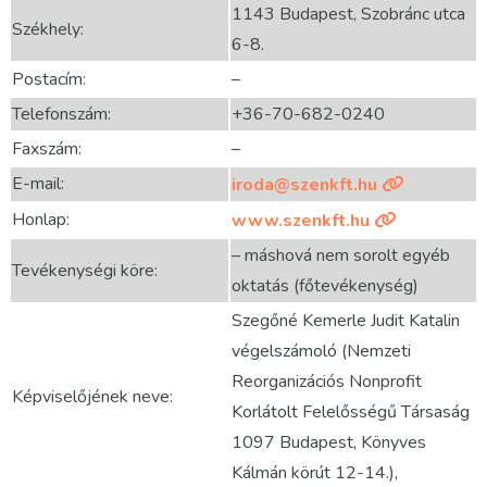
1143 Budapest, Szobránc utca
Székhely:
6-8.
Postacím:
–
Telefonszám:
+36-70-682-0240
Faxszám:
–
E-mail:
iroda@szenkft.hu
Honlap:
www.szenkft.hu
– máshová nem sorolt egyéb
Tevékenységi köre:
oktatás (főtevékenység)
Szegőné Kemerle Judit Katalin
végelszámoló (Nemzeti
Reorganizációs Nonprofit
Képviselőjének neve:
Korlátolt Felelősségű Társaság
1097 Budapest, Könyves
Kálmán körút 12-14.),