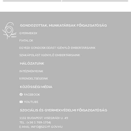
GONDOZOTTAK, MUNKATÁRSAK FŐIGAZGATÓSÁG
GYERMEKEK
FIATALOK
EGYEDI GONDOSKODÁST IGÉNYLŐ EMBERTÁRSAINK
SZAKÁPOLÁST IGÉNYLŐ EMBERTÁRSAINK
HÁLÓZATUNK
INTÉZMÉNYEINK
KIRENDELTSÉGEINK
KÖZÖSSÉGI MÉDIA
FACEBOOK
YOUTUBE
SZOCIÁLIS ÉS GYERMEKVÉDELMI FŐIGAZGATÓSÁG
1132 BUDAPEST, VISEGRÁDI U. 49
TEL.: (+36 1 769-1704)
E-MAIL: INFO@SZGYF.GOV.HU