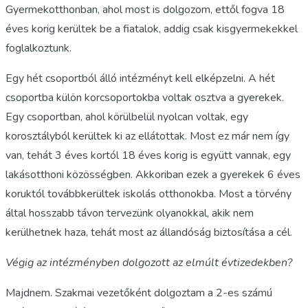
Gyermekotthonban, ahol most is dolgozom, ettől fogva 18
éves korig kerültek be a fiatalok, addig csak kisgyermekekkel
foglalkoztunk.
Egy hét csoportból álló intézményt kell elképzelni. A hét
csoportba külön korcsoportokba voltak osztva a gyerekek.
Egy csoportban, ahol körülbelül nyolcan voltak, egy
korosztályból kerültek ki az ellátottak. Most ez már nem így
van, tehát 3 éves kortól 18 éves korig is együtt vannak, egy
lakásotthoni közösségben. Akkoriban ezek a gyerekek 6 éves
koruktól továbbkerültek iskolás otthonokba. Most a törvény
által hosszabb távon tervezünk olyanokkal, akik nem
kerülhetnek haza, tehát most az állandóság biztosítása a cél.
Végig az intézményben dolgozott az elmúlt évtizedekben?
Majdnem. Szakmai vezetőként dolgoztam a 2-es számú