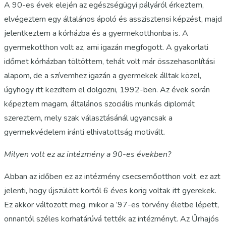
A 90-es évek elején az egészségügyi pályáról érkeztem,
elvégeztem egy általános ápoló és asszisztensi képzést, majd
jelentkeztem a kórházba és a gyermekotthonba is. A
gyermekotthon volt az, ami igazán megfogott. A gyakorlati
időmet kórházban töltöttem, tehát volt már összehasonlítási
alapom, de a szívemhez igazán a gyermekek álltak közel,
úgyhogy itt kezdtem el dolgozni, 1992-ben. Az évek során
képeztem magam, általános szociális munkás diplomát
szereztem, mely szak választásánál ugyancsak a
gyermekvédelem iránti elhivatottság motivált.
Milyen volt ez az intézmény a 90-es években?
Abban az időben ez az intézmény csecsemőotthon volt, ez azt
jelenti, hogy újszülött kortól 6 éves korig voltak itt gyerekek.
Ez akkor változott meg, mikor a ’97-es törvény életbe lépett,
onnantól széles korhatárúvá tették az intézményt. Az Űrhajós