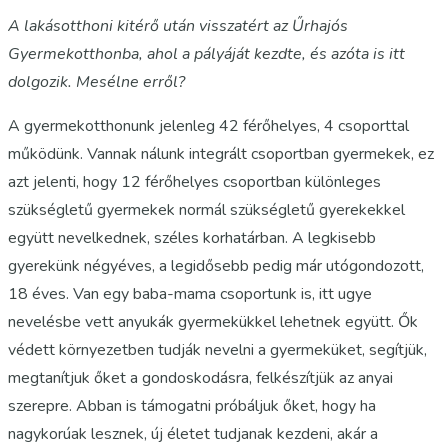
A lakásotthoni kitérő után visszatért az Űrhajós
Gyermekotthonba, ahol a pályáját kezdte, és azóta is itt
dolgozik. Mesélne erről?
A gyermekotthonunk jelenleg 42 férőhelyes, 4 csoporttal
működünk. Vannak nálunk integrált csoportban gyermekek, ez
azt jelenti, hogy 12 férőhelyes csoportban különleges
szükségletű gyermekek normál szükségletű gyerekekkel
együtt nevelkednek, széles korhatárban. A legkisebb
gyerekünk négyéves, a legidősebb pedig már utógondozott,
18 éves. Van egy baba-mama csoportunk is, itt ugye
nevelésbe vett anyukák gyermekükkel lehetnek együtt. Ők
védett környezetben tudják nevelni a gyermeküket, segítjük,
megtanítjuk őket a gondoskodásra, felkészítjük az anyai
szerepre. Abban is támogatni próbáljuk őket, hogy ha
nagykorúak lesznek, új életet tudjanak kezdeni, akár a