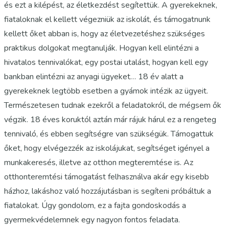
és ezt a kilépést, az életkezdést segítettük. A gyerekeknek,
fiataloknak el kellett végezniük az iskolát, és támogatnunk
kellett őket abban is, hogy az életvezetéshez szükséges
praktikus dolgokat megtanulják. Hogyan kell elintézni a
hivatalos tennivalókat, egy postai utalást, hogyan kell egy
bankban elintézni az anyagi ügyeket… 18 év alatt a
gyerekeknek legtöbb esetben a gyámok intézik az ügyeit.
Természetesen tudnak ezekről a feladatokról, de mégsem ők
végzik. 18 éves koruktól aztán már rájuk hárul ez a rengeteg
tennivaló, és ebben segítségre van szükségük. Támogattuk
őket, hogy elvégezzék az iskolájukat, segítséget igényel a
munkakeresés, illetve az otthon megteremtése is. Az
otthonteremtési támogatást felhasználva akár egy kisebb
házhoz, lakáshoz való hozzájutásban is segíteni próbáltuk a
fiatalokat. Úgy gondolom, ez a fajta gondoskodás a
gyermekvédelemnek egy nagyon fontos feladata.