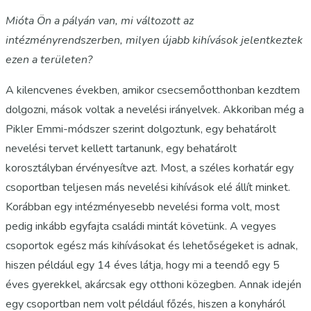
Mióta Ön a pályán van, mi változott az
intézményrendszerben, milyen újabb kihívások jelentkeztek
ezen a területen?
A kilencvenes években, amikor csecsemőotthonban kezdtem
dolgozni, mások voltak a nevelési irányelvek. Akkoriban még a
Pikler Emmi-módszer szerint dolgoztunk, egy behatárolt
nevelési tervet kellett tartanunk, egy behatárolt
korosztályban érvényesítve azt. Most, a széles korhatár egy
csoportban teljesen más nevelési kihívások elé állít minket.
Korábban egy intézményesebb nevelési forma volt, most
pedig inkább egyfajta családi mintát követünk. A vegyes
csoportok egész más kihívásokat és lehetőségeket is adnak,
hiszen például egy 14 éves látja, hogy mi a teendő egy 5
éves gyerekkel, akárcsak egy otthoni közegben. Annak idején
egy csoportban nem volt például főzés, hiszen a konyháról