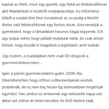
kaptuk az ételt, most egy gyerek, egy fiatal az ételkészítéssel
járó feladatokat is közelről megtapasztalja. Az intézményi
létből a családi élet felé mozdultunk el, ez pedig a felnőtt
életre való felkészítésnek egy fontos része. Arra neveljük a
gyerekeket, hogy a társadalom hasznos tagjai legyenek. Ezt
úgy tudjuk elérni, hogy példát mutatunk nekik, és csak annyit
kérünk, hogy hozzák ki magukból a legtöbbet, amit tudnak.
Úgy tudom, a családjában nem csak Ön dolgozik a
gyermekvédelemben…
Igen, a párom gyermekvédelmi gyám, 2006 óta.
Elkerülhetetlen, hogy otthon szóba kerüljenek esetek,
problémák, de ez nem baj, hiszen így könnyebben megértjük
egymást. Van, amikor az embernek egy nehezebb napja van,
akkor azt otthon át lehet beszélni, és értő fülekre talál.