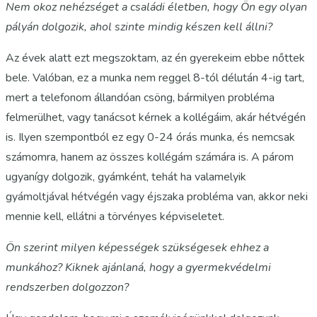
Nem okoz nehézséget a családi életben, hogy Ön egy olyan
pályán dolgozik, ahol szinte mindig készen kell állni?
Az évek alatt ezt megszoktam, az én gyerekeim ebbe nőttek
bele. Valóban, ez a munka nem reggel 8-tól délután 4-ig tart,
mert a telefonom állandóan csöng, bármilyen probléma
felmerülhet, vagy tanácsot kérnek a kollégáim, akár hétvégén
is. Ilyen szempontból ez egy 0-24 órás munka, és nemcsak
számomra, hanem az összes kollégám számára is. A párom
ugyanígy dolgozik, gyámként, tehát ha valamelyik
gyámoltjával hétvégén vagy éjszaka probléma van, akkor neki
mennie kell, ellátni a törvényes képviseletet.
Ön szerint milyen képességek szükségesek ehhez a
munkához? Kiknek ajánlaná, hogy a gyermekvédelmi
rendszerben dolgozzon?