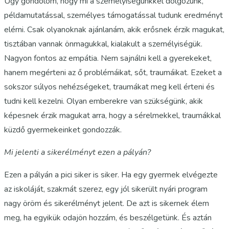
Úgy gondolom, hogy mi a személyiségünkkel dolgozunk,
példamutatással, személyes támogatással tudunk eredményt
elérni. Csak olyanoknak ajánlanám, akik erősnek érzik magukat,
tisztában vannak önmagukkal, kialakult a személyiségük.
Nagyon fontos az empátia. Nem sajnálni kell a gyerekeket,
hanem megérteni az ő problémáikat, sőt, traumáikat. Ezeket a
sokszor súlyos nehézségeket, traumákat meg kell érteni és
tudni kell kezelni. Olyan emberekre van szükségünk, akik
képesnek érzik magukat arra, hogy a sérelmekkel, traumákkal
küzdő gyermekeinket gondozzák.
Mi jelenti a sikerélményt ezen a pályán?
Ezen a pályán a pici siker is siker. Ha egy gyermek elvégezte
az iskoláját, szakmát szerez, egy jól sikerült nyári program
nagy öröm és sikerélményt jelent. De azt is sikernek élem
meg, ha egyikük odajön hozzám, és beszélgetünk. És aztán