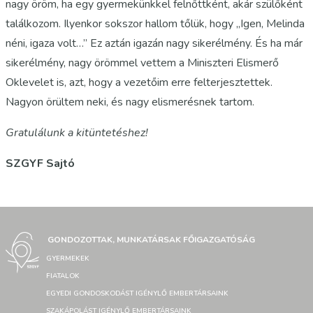
nagy öröm, ha egy gyermekünkkel felnőttként, akár szülőként
találkozom. Ilyenkor sokszor hallom tőlük, hogy „Igen, Melinda
néni, igaza volt…” Ez aztán igazán nagy sikerélmény. És ha már
sikerélmény, nagy örömmel vettem a Miniszteri Elismerő
Oklevelet is, azt, hogy a vezetőim erre felterjesztettek.
Nagyon örültem neki, és nagy elismerésnek tartom.
Gratulálunk a kitüntetéshez!
SZGYF Sajtó
GONDOZOTTAK, MUNKATÁRSAK FŐIGAZGATÓSÁG
GYERMEKEK
FIATALOK
EGYEDI GONDOSKODÁST IGÉNYLŐ EMBERTÁRSAINK
SZAKÁPOLÁST IGÉNYLŐ EMBERTÁRSAINK