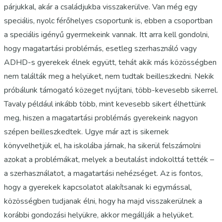
párjukkal, akár a családjukba visszakerülve. Van még egy
speciális, nyolc férőhelyes csoportunk is, ebben a csoportban
a speciális igényű gyermekeink vannak. Itt arra kell gondolni,
hogy magatartási problémás, esetleg szerhasználó vagy
ADHD-s gyerekek élnek együtt, tehát akik más közösségben
nem találták meg a helyüket, nem tudtak beilleszkedni. Nekik
próbálunk támogató közeget nyújtani, több-kevesebb sikerrel.
Tavaly például inkább több, mint kevesebb sikert élhettünk
meg, hiszen a magatartási problémás gyerekeink nagyon
szépen beilleszkedtek. Ugye már azt is sikernek
könyvelhetjük el, ha iskolába járnak, ha sikerül felszámolni
azokat a problémákat, melyek a beutalást indokolttá tették –
a szerhasználatot, a magatartási nehézséget. Az is fontos,
hogy a gyerekek kapcsolatot alakítsanak ki egymással,
közösségben tudjanak élni, hogy ha majd visszakerülnek a
korábbi gondozási helyükre, akkor megállják a helyüket.