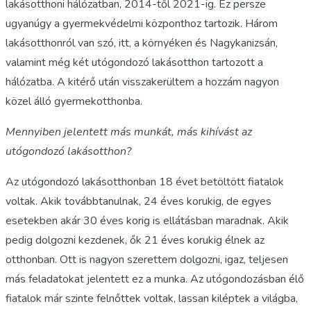
lakásotthoni hálózatban, 2014-től 2021-ig. Ez persze
ugyanúgy a gyermekvédelmi központhoz tartozik. Három
lakásotthonról van szó, itt, a környéken és Nagykanizsán,
valamint még két utógondozó lakásotthon tartozott a
hálózatba. A kitérő után visszakerültem a hozzám nagyon
közel álló gyermekotthonba.
Mennyiben jelentett más munkát, más kihívást az
utógondozó lakásotthon?
Az utógondozó lakásotthonban 18 évet betöltött fiatalok
voltak. Akik továbbtanulnak, 24 éves korukig, de egyes
esetekben akár 30 éves korig is ellátásban maradnak. Akik
pedig dolgozni kezdenek, ők 21 éves korukig élnek az
otthonban. Ott is nagyon szerettem dolgozni, igaz, teljesen
más feladatokat jelentett ez a munka. Az utógondozásban élő
fiatalok már szinte felnőttek voltak, lassan kiléptek a világba,