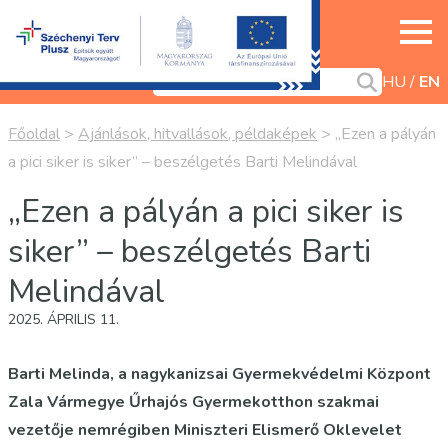
HU
EN
Főoldal
>
Ajánlások, hitvallások, példaképek
>
„Ezen a pályán
a pici siker is siker” – beszélgetés Barti Melindával
„Ezen a pályán a pici siker is
siker” – beszélgetés Barti
Melindával
2025. ÁPRILIS 11.
Barti Melinda, a nagykanizsai Gyermekvédelmi Központ
Zala Vármegye Űrhajós Gyermekotthon szakmai
vezetője nemrégiben Miniszteri Elismerő Oklevelet