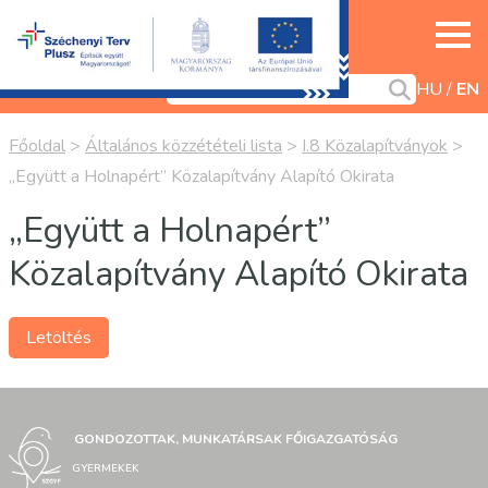
HU
EN
Főoldal
>
Általános közzétételi lista
>
I.8 Közalapítványok
>
„Együtt a Holnapért” Közalapítvány Alapító Okirata
„Együtt a Holnapért”
Közalapítvány Alapító Okirata
Letöltés
GONDOZOTTAK, MUNKATÁRSAK FŐIGAZGATÓSÁG
GYERMEKEK