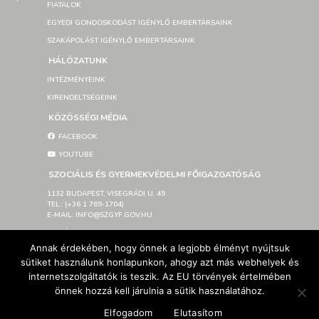
FIATALOK
EGYEDI GONDOSKODÁST IGÉNYLŐ EMBERTÁRSAINK
SZAKÁPOLÁST IGÉNYLŐ EMBERTÁRSAINK
HÁLÓZATUNK
INTÉZMÉNYEINK
KIRENDELTSÉGEINK
KÖZÖSSÉGI MÉDIA
FACEBOOK
YOUTUBE
SZOCIÁLIS ÉS GYERMEKVÉDELMI FŐIGAZGATÓSÁG
1132 BUDAPEST, VISEGRÁDI U. 49
TEL.: (+36 1 769-1704)
E-MAIL: INFO@SZGYF.GOV.HU
SAJTÓSZOBA
Annak érdekében, hogy önnek a legjobb élményt nyújtsuk
LETÖLTHETŐ LOGÓK
sütiket használunk honlapunkon, ahogy azt más webhelyek és
IMPRESSZUM
internetszolgáltatók is teszik. Az EU törvények értelmében
AKADÁLYMENTESÍTÉSI NYILATKOZAT
önnek hozzá kell járulnia a sütik használatához.
Elfogadom
Elutasítom