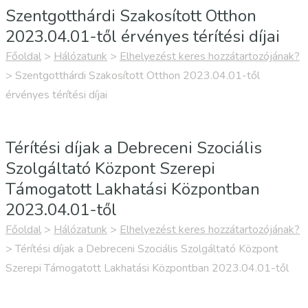
Szentgotthárdi Szakosított Otthon
2023.04.01-től érvényes térítési díjai
Főoldal
>
Hálózatunk
>
Elhelyezést keres hozzátartozójának?
>
Szentgotthárdi Szakosított Otthon 2023.04.01-től
érvényes térítési díjai
Térítési díjak a Debreceni Szociális
Szolgáltató Központ Szerepi
Támogatott Lakhatási Központban
2023.04.01-től
Főoldal
>
Hálózatunk
>
Elhelyezést keres hozzátartozójának?
>
Térítési díjak a Debreceni Szociális Szolgáltató Központ
Szerepi Támogatott Lakhatási Központban 2023.04.01-től