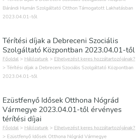
Bárándi Humán Szolgáltató Otthon Támogatott Lakhatásban
2023.04.01-től
Térítési díjak a Debreceni Szociális
Szolgáltató Központban 2023.04.01-től
Főoldal
>
Hálózatunk
>
Elhelyezést keres hozzátartozójának?
>
Térítési díjak a Debreceni Szociális Szolgáltató Központban
2023.04.01-től
Ezüstfenyő Idősek Otthona Nógrád
Vármegye 2023.04.01-től érvényes
térítési díjai
Főoldal
>
Hálózatunk
>
Elhelyezést keres hozzátartozójának?
>
Ezüstfenyő Idősek Otthona Nógrád Vármegye