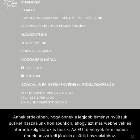
GYERMEKEK
FIATALOK
EGYEDI GONDOSKODÁST IGÉNYLŐ EMBERTÁRSAINK
SZAKÁPOLÁST IGÉNYLŐ EMBERTÁRSAINK
HÁLÓZATUNK
INTÉZMÉNYEINK
KIRENDELTSÉGEINK
KÖZÖSSÉGI MÉDIA
FACEBOOK
YOUTUBE
SZOCIÁLIS ÉS GYERMEKVÉDELMI FŐIGAZGATÓSÁG
1132 BUDAPEST, VISEGRÁDI U. 49
TEL.: (+36 1 769-1704)
E-MAIL: INFO@SZGYF.GOV.HU
SAJTÓSZOBA
Annak érdekében, hogy önnek a legjobb élményt nyújtsuk
LETÖLTHETŐ LOGÓK
sütiket használunk honlapunkon, ahogy azt más webhelyek és
IMPRESSZUM
internetszolgáltatók is teszik. Az EU törvények értelmében
AKADÁLYMENTESÍTÉSI NYILATKOZAT
önnek hozzá kell járulnia a sütik használatához.