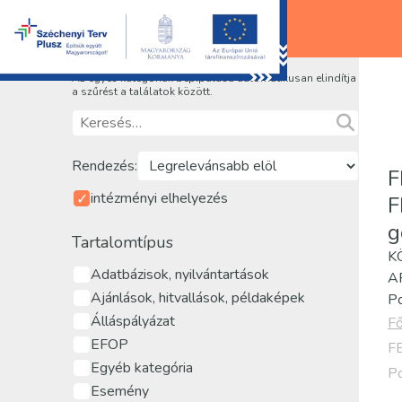
Az egyes kategóriák bepipálása automatikusan elindítja
a szűrést a találatok között.
Rendezés:
F
intézményi elhelyezés
F
g
Tartalomtípus
K
Adatbázisok, nyilvántartások
A
Ajánlások, hitvallások, példaképek
Po
Álláspályázat
Fő
EFOP
FE
Egyéb kategória
Po
Esemény