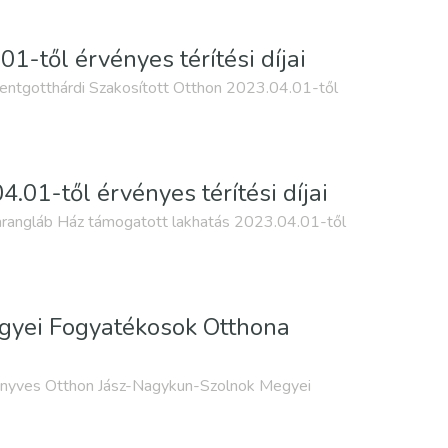
1-től érvényes térítési díjai
entgotthárdi Szakosított Otthon 2023.04.01-től
01-től érvényes térítési díjai
rangláb Ház támogatott lakhatás 2023.04.01-től
gyei Fogyatékosok Otthona
nyves Otthon Jász-Nagykun-Szolnok Megyei