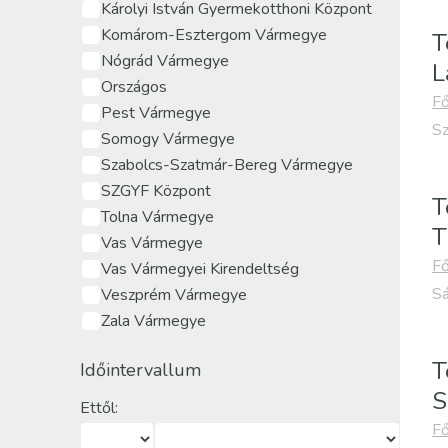
Károlyi István Gyermekotthoni Központ
Komárom-Esztergom Vármegye
T
Nógrád Vármegye
L
Országos
Fő
Pest Vármegye
Sz
Somogy Vármegye
Szabolcs-Szatmár-Bereg Vármegye
SZGYF Központ
T
Tolna Vármegye
T
Vas Vármegye
Fő
Vas Vármegyei Kirendeltség
Sá
Veszprém Vármegye
Zala Vármegye
T
Időintervallum
S
Ettől:
Fő