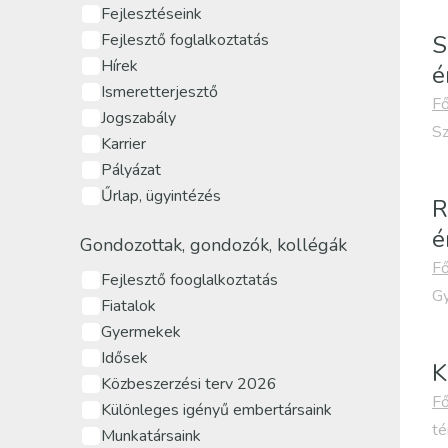
Fejlesztéseink
Fejlesztő foglalkoztatás
S
Hírek
é
Ismeretterjesztő
Fő
Jogszabály
Sz
Karrier
Pályázat
Űrlap, ügyintézés
R
é
Gondozottak, gondozók, kollégák
Fő
Fejlesztő fooglalkoztatás
Gy
Fiatalok
Gyermekek
Idősek
K
Közbeszerzési terv 2026
Fő
Különleges igényű embertársaink
té
Munkatársaink