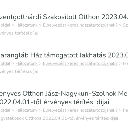
zentgotthárdi Szakosított Otthon 2023.04.0
oldal
>
Hálózatunk
>
Elhelyezést keres hozzátartozójának?
>
Sz
vényes térítési díjai
arangláb Ház támogatott lakhatás 2023.04.
oldal
>
Hálózatunk
>
Elhelyezést keres hozzátartozójának?
>
Ha
vényes térítési díjai
enyves Otthon Jász-Nagykun-Szolnok Me
022.04.01-től érvényes térítési díjai
oldal
>
Hálózatunk
>
Elhelyezést keres hozzátartozójának?
>
Fe
gyatékosok Otthona 2022.04.01-től érvényes térítési díjai