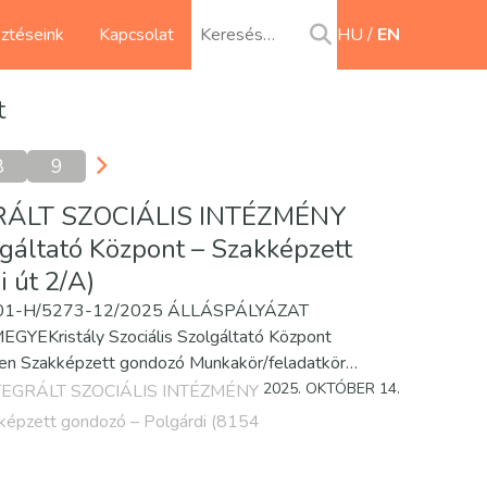
sztéseink
Kapcsolat
HU
EN
t
8
9
ÁLT SZOCIÁLIS INTÉZMÉNY
gáltató Központ – Szakképzett
 út 2/A)
90701-H/5273-12/2025 ÁLLÁSPÁLYÁZAT
ristály Szociális Szolgáltató Központ
tében Szakképzett gondozó Munkakör/feladatkör…
2025. OKTÓBER 14.
EGRÁLT SZOCIÁLIS INTÉZMÉNY
képzett gondozó – Polgárdi (8154