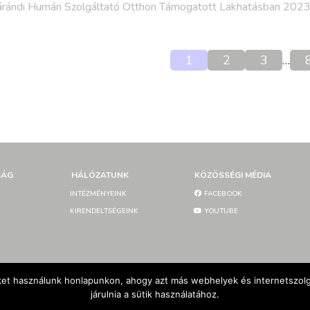
rándi Humán Szolgáltató Otthon Támogatott Lakhatásban 2023
1
2
3
…
SÁG
HÁLÓZATUNK
KÖZÖSSÉGI MÉDIA
INTÉZMÉNYEINK
FACEBOOK
KIRENDELTSÉGEINK
YOUTUBE
et használunk honlapunkon, ahogy azt más webhelyek és internetszolgá
járulnia a sütik használatához.