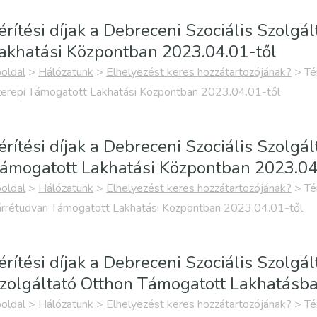
érítési díjak a Debreceni Szociális Szolg
akhatási Központban 2023.04.01-től
oldal
>
Hálózatunk
>
Elhelyezést keres hozzátartozójának?
>
Té
erepi Támogatott Lakhatási Központban 2023.04.01-től
érítési díjak a Debreceni Szociális Szolgá
ámogatott Lakhatási Központban 2023.04
oldal
>
Hálózatunk
>
Elhelyezést keres hozzátartozójának?
>
Té
rrétudvari Támogatott Lakhatási Központban 2023.04.01-től
érítési díjak a Debreceni Szociális Szolg
zolgáltató Otthon Támogatott Lakhatásba
oldal
>
Hálózatunk
>
Elhelyezést keres hozzátartozójának?
>
Té