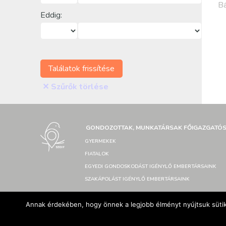
Bá
Eddig:
Találatok frissítése
✕
Szűrők törlése
GONDOZOTTAK, MUNKATÁRSAK FŐIGAZGATÓ
GYERMEKEK
FIATALOK
EGYEDI GONDOSKODÁST IGÉNYLŐ EMBERTÁRSAINK
SZAKÁPOLÁST IGÉNYLŐ EMBERTÁRSAINK
Annak érdekében, hogy önnek a legjobb élményt nyújtsuk sütik