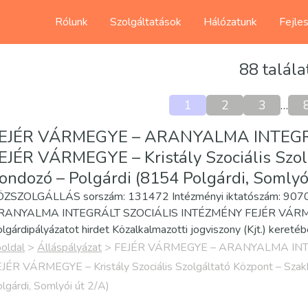
Rólunk
Szolgáltatások
Hálózatunk
Fejle
88 talála
1
2
3
…
EJÉR VÁRMEGYE – ARANYALMA INTEGR
EJÉR VÁRMEGYE – Kristály Szociális Szol
ondozó – Polgárdi (8154 Polgárdi, Somlyói
ÖZSZOLGÁLLÁS sorszám: 131472 Intézményi iktatószám: 
RANYALMA INTEGRÁLT SZOCIÁLIS INTÉZMÉNY FEJÉR VÁRMEGYEK
lgárdipályázatot hirdet Közalkalmazotti jogviszony (Kjt.) kere
oldal
>
Álláspályázat
>
FEJÉR VÁRMEGYE – ARANYALMA INT
JÉR VÁRMEGYE – Kristály Szociális Szolgáltató Központ – Szak
lgárdi, Somlyói út 2/A)