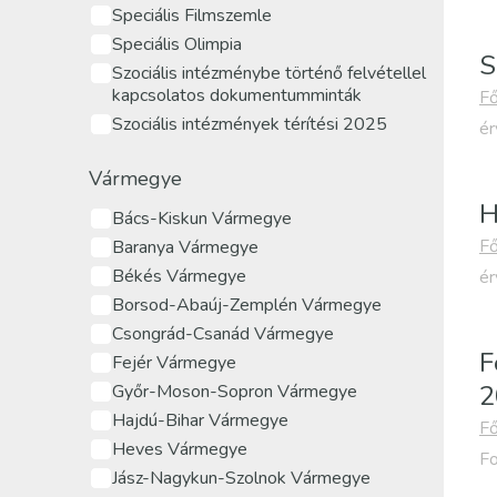
Speciális Filmszemle
Speciális Olimpia
S
Szociális intézménybe történő felvétellel
kapcsolatos dokumentumminták
Fő
Szociális intézmények térítési 2025
ér
Vármegye
H
Bács-Kiskun Vármegye
Fő
Baranya Vármegye
Békés Vármegye
ér
Borsod-Abaúj-Zemplén Vármegye
Csongrád-Csanád Vármegye
F
Fejér Vármegye
2
Győr-Moson-Sopron Vármegye
Hajdú-Bihar Vármegye
Fő
Heves Vármegye
Fo
Jász-Nagykun-Szolnok Vármegye