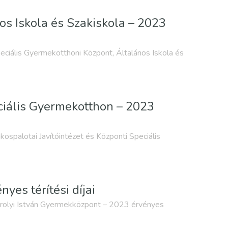
os Iskola és Szakiskola – 2023
eciális Gyermekotthoni Központ, Általános Iskola és
eciális Gyermekotthon – 2023
kospalotai Javítóintézet és Központi Speciális
yes térítési díjai
rolyi István Gyermekközpont – 2023 érvényes