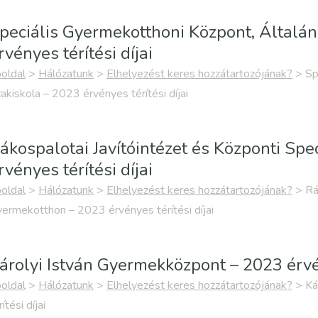
peciális Gyermekotthoni Központ, Általán
rvényes térítési díjai
oldal
>
Hálózatunk
>
Elhelyezést keres hozzátartozójának?
>
Sp
akiskola – 2023 érvényes térítési díjai
ákospalotai Javítóintézet és Központi Sp
rvényes térítési díjai
oldal
>
Hálózatunk
>
Elhelyezést keres hozzátartozójának?
>
Rá
ermekotthon – 2023 érvényes térítési díjai
árolyi István Gyermekközpont – 2023 érvén
oldal
>
Hálózatunk
>
Elhelyezést keres hozzátartozójának?
>
Ká
rítési díjai