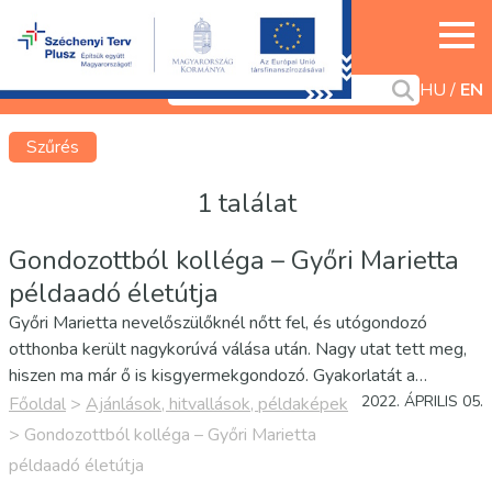
HU
EN
Szűrés
1 találat
Gondozottból kolléga – Győri Marietta
példaadó életútja
Győri Marietta nevelőszülőknél nőtt fel, és utógondozó
otthonba került nagykorúvá válása után. Nagy utat tett meg,
hiszen ma már ő is kisgyermekgondozó. Gyakorlatát a
Veszprém Megyei Gyermekvédelmi Központ, Általános Iskola,
2022. ÁPRILIS 05.
Főoldal
>
Ajánlások, hitvallások, példaképek
Szakiskola, Készségfejlesztő Iskola veszprémi
>
Gondozottból kolléga – Győri Marietta
gyermekotthonában végezte. A…
példaadó életútja