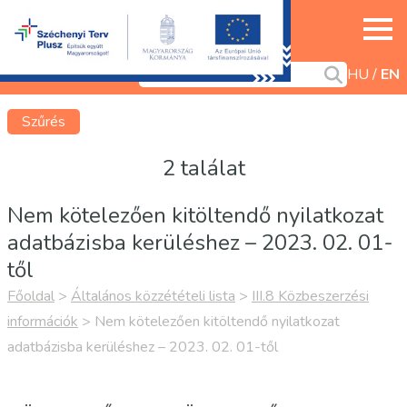
HU
EN
Szűrés
2 találat
Nem kötelezően kitöltendő nyilatkozat
adatbázisba kerüléshez – 2023. 02. 01-
től
Főoldal
>
Általános közzétételi lista
>
III.8 Közbeszerzési
információk
>
Nem kötelezően kitöltendő nyilatkozat
adatbázisba kerüléshez – 2023. 02. 01-től