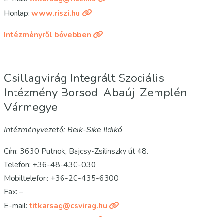
Honlap:
www.riszi.hu
Intézményről bővebben
Csillagvirág Integrált Szociális
Intézmény Borsod-Abaúj-Zemplén
Vármegye
Intézményvezető:
Beik-
Sike Ildikó
Cím: 3630 Putnok, Bajcsy-Zsilinszky út 48.
Telefon: +36-48-430-030
Mobiltelefon: +36-20-435-6300
Fax: –
E-mail:
titkarsag@csvirag.hu