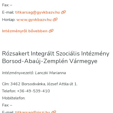
Fax: –
E-mail:
titkarsag@gyvkbazv.hu
Honlap:
www.gyvkbazv.hu
Intézményről bővebben
Rózsakert Integrált Szociális Intézmény
Borsod-Abaúj-Zemplén Vármegye
Intézményvezető: Lanczki Marianna
Cím: 3462 Borsodivánka, József Attila út 1.
Telefon: +36-49-539-410
Mobiltelefon:
Fax: –
E-mail:
titkarsag@riszi.hu