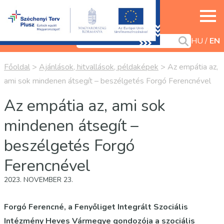
HU
EN
Főoldal
>
Ajánlások, hitvallások, példaképek
>
Az empátia az,
ami sok mindenen átsegít – beszélgetés Forgó Ferencnével
Az empátia az, ami sok
mindenen átsegít –
beszélgetés Forgó
Ferencnével
2023. NOVEMBER 23.
Forgó Ferencné, a Fenyőliget Integrált Szociális
Intézmény Heves Vármegye gondozója a szociális