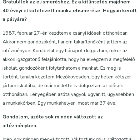
Gratulálok az elismeréshez. Ez a kitüntetés majdnem
40 évnyi elkötelezett munka elismerése. Hogyan került
a pályára?
1987. február 27-én kezdtem a csányi idősek otthonában.
Akkor nem gondozóként, hanem takarítónőként jöttem az
intézménybe. Körülbelül egy hónapot dolgoztam, mikor az
akkori igazgatónő felajánlotta, hogy ha elvégzem a megfelelő
iskolát, gondozóként folytathatom a munkát. Ez meg is
történt, tanulni kezdtem Mezőkövesden. Egy héten kétszer
jártam iskolába, de már mellette is dolgoztam az idősek
otthonában. Lényegében azóta vagyok ugyanitt, ugyanebben
a munkakörben. Egy munkahelyen, most már 37 éve.
Gondolom, azóta sok minden változott az
intézményben.
Igen, sok minden megváltozott. Változtunk mi is, változott a