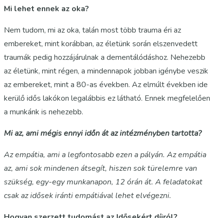
Mi lehet ennek az oka?
Nem tudom, mi az oka, talán most több trauma éri az
embereket, mint korábban, az életünk során elszenvedett
traumák pedig hozzájárulnak a dementálódáshoz. Nehezebb
az életünk, mint régen, a mindennapok jobban igénybe veszik
az embereket, mint a 80-as években. Az elmúlt években ide
kerülő idős lakókon legalábbis ez látható. Ennek megfelelően
a munkánk is nehezebb.
Mi az, ami mégis ennyi időn át az intézményben tartotta?
Az empátia, ami a legfontosabb ezen a pályán. Az empátia
az, ami sok mindenen átsegít, hiszen sok türelemre van
szükség, egy-egy munkanapon, 12 órán át. A feladatokat
csak az idősek iránti empátiával lehet elvégezni.
Hogyan szerzett tudomást az Idősekért díjról?