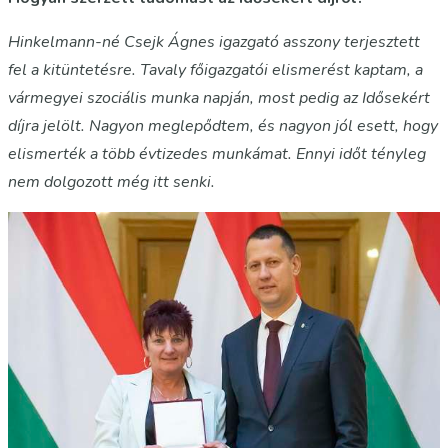
Hinkelmann-né Csejk Ágnes igazgató asszony terjesztett
fel a kitüntetésre. Tavaly főigazgatói elismerést kaptam, a
vármegyei szociális munka napján, most pedig az Idősekért
díjra jelölt. Nagyon meglepődtem, és nagyon jól esett, hogy
elismerték a több évtizedes munkámat. Ennyi időt tényleg
nem dolgozott még itt senki.