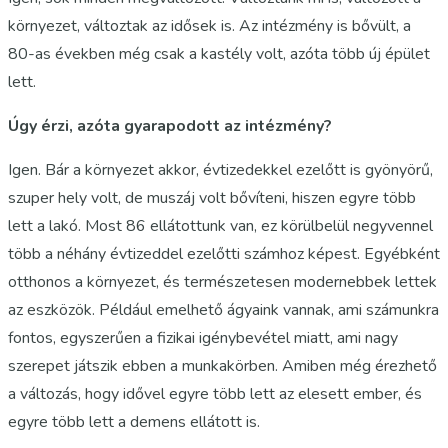
környezet, változtak az idősek is. Az intézmény is bővült, a
80-as években még csak a kastély volt, azóta több új épület
lett.
Úgy érzi, azóta gyarapodott az intézmény?
Igen. Bár a környezet akkor, évtizedekkel ezelőtt is gyönyörű,
szuper hely volt, de muszáj volt bővíteni, hiszen egyre több
lett a lakó. Most 86 ellátottunk van, ez körülbelül negyvennel
több a néhány évtizeddel ezelőtti számhoz képest. Egyébként
otthonos a környezet, és természetesen modernebbek lettek
az eszközök. Például emelhető ágyaink vannak, ami számunkra
fontos, egyszerűen a fizikai igénybevétel miatt, ami nagy
szerepet játszik ebben a munkakörben. Amiben még érezhető
a változás, hogy idővel egyre több lett az elesett ember, és
egyre több lett a demens ellátott is.