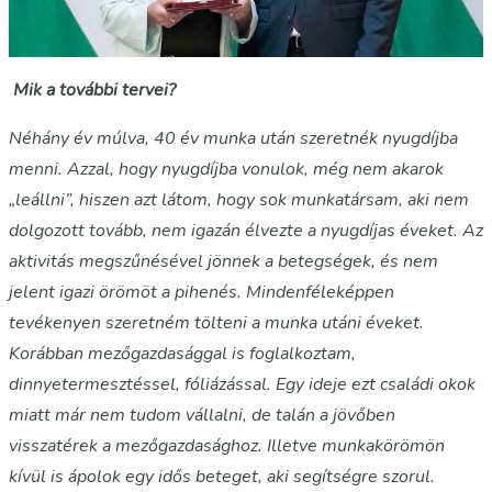
Mik a további tervei?
Néhány év múlva, 40 év munka után szeretnék nyugdíjba
menni. Azzal, hogy nyugdíjba vonulok, még nem akarok
„leállni”, hiszen azt látom, hogy sok munkatársam, aki nem
dolgozott tovább, nem igazán élvezte a nyugdíjas éveket. Az
aktivitás megszűnésével jönnek a betegségek, és nem
jelent igazi örömöt a pihenés. Mindenféleképpen
tevékenyen szeretném tölteni a munka utáni éveket.
Korábban mezőgazdasággal is foglalkoztam,
dinnyetermesztéssel, fóliázással. Egy ideje ezt családi okok
miatt már nem tudom vállalni, de talán a jövőben
visszatérek a mezőgazdasághoz. Illetve munkakörömön
kívül is ápolok egy idős beteget, aki segítségre szorul.