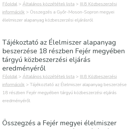
Főoldal
>
Általános közzétételi lista
>
III.8 Közbeszerzési
információk
>
Összegzés a Győr-Moson-Sopron megyei
élelmiszer alapanyag közbeszerzési eljárásról
Tájékoztató az Élelmiszer alapanyag
beszerzése 18 részben Fejér megyében
tárgyú közbeszerzési eljárás
eredményéről
Főoldal
>
Általános közzétételi lista
>
III.8 Közbeszerzési
információk
>
Tájékoztató az Élelmiszer alapanyag beszerzése
18 részben Fejér megyében tárgyú közbeszerzési eljárás
eredményéről
Összegzés a Fejér megyei élelmiszer