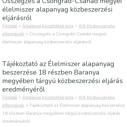
Összegzés a Csongrád-Csanád megyei
élelmiszer alapanyag közbeszerzési
eljárásról
Főoldal
>
Általános közzétételi lista
>
III.8 Közbeszerzési
információk
>
Összegzés a Csongrád-Csanád megyei
élelmiszer alapanyag közbeszerzési eljárásról
Tájékoztató az Élelmiszer alapanyag
beszerzése 18 részben Baranya
megyében tárgyú közbeszerzési eljárás
eredményéről
Főoldal
>
Általános közzétételi lista
>
III.8 Közbeszerzési
információk
>
Tájékoztató az Élelmiszer alapanyag beszerzése
18 részben Baranya megyében tárgyú közbeszerzési eljárás
eredményéről