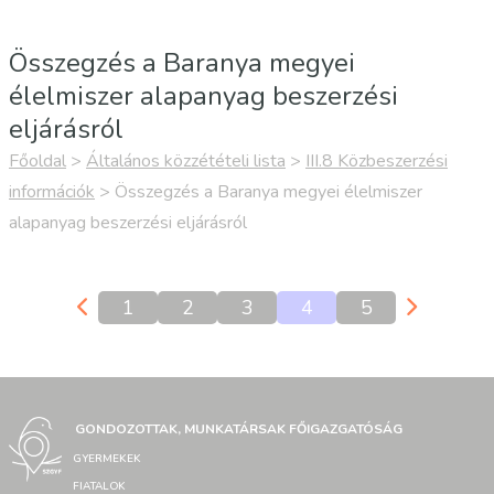
Összegzés a Baranya megyei
élelmiszer alapanyag beszerzési
eljárásról
Főoldal
>
Általános közzétételi lista
>
III.8 Közbeszerzési
információk
>
Összegzés a Baranya megyei élelmiszer
alapanyag beszerzési eljárásról
1
2
3
4
5
GONDOZOTTAK, MUNKATÁRSAK FŐIGAZGATÓSÁG
GYERMEKEK
FIATALOK