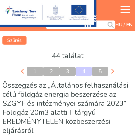
HU
EN
Szűrés
44 találat
1
2
3
4
5
Összegzés az „Általános felhasználási
célú földgáz energia beszerzése az
SZGYF és intézményei számára 2023”
Földgáz 20m3 alatti II tárgyú
EREDMÉNYTELEN közbeszerzési
eljárásról