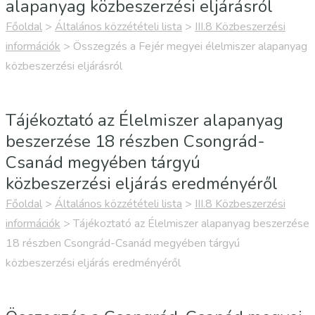
alapanyag közbeszerzési eljárásról
Főoldal
>
Általános közzétételi lista
>
III.8 Közbeszerzési
információk
>
Összegzés a Fejér megyei élelmiszer alapanyag
közbeszerzési eljárásról
Tájékoztató az Élelmiszer alapanyag
beszerzése 18 részben Csongrád-
Csanád megyében tárgyú
közbeszerzési eljárás eredményéről
Főoldal
>
Általános közzétételi lista
>
III.8 Közbeszerzési
információk
>
Tájékoztató az Élelmiszer alapanyag beszerzése
18 részben Csongrád-Csanád megyében tárgyú
közbeszerzési eljárás eredményéről