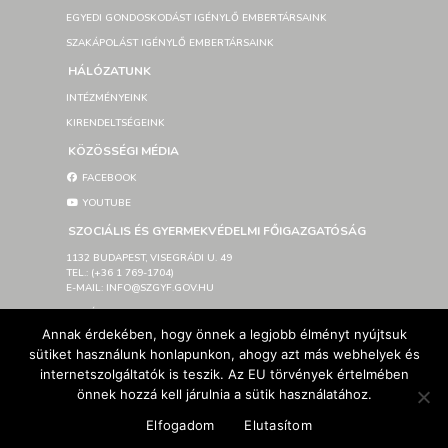
EGYEDI GONDOSKODÁST IGÉNYLŐ EMBERTÁRSAINK
SZAKÁPOLÁST IGÉNYLŐ EMBERTÁRSAINK
HÁLÓZATUNK
INTÉZMÉNYEINK
KIRENDELTSÉGEINK
KÖZÖSSÉGI MÉDIA
FACEBOOK
YOUTUBE
SZOCIÁLIS ÉS GYERMEKVÉDELMI FŐIGAZGATÓSÁG
1132 BUDAPEST, VISEGRÁDI U. 49
TEL.: (+36 1 769-1704)
E-MAIL: INFO@SZGYF.GOV.HU
SAJTÓSZOBA
Annak érdekében, hogy önnek a legjobb élményt nyújtsuk
LETÖLTHETŐ LOGÓK
sütiket használunk honlapunkon, ahogy azt más webhelyek és
IMPRESSZUM
internetszolgáltatók is teszik. Az EU törvények értelmében
AKADÁLYMENTESÍTÉSI NYILATKOZAT
önnek hozzá kell járulnia a sütik használatához.
Elfogadom
Elutasítom
© Szociális és Gyermekvédelmi Főigazgatóság 2026 –