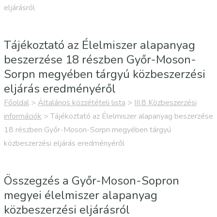
eljárásról
Tájékoztató az Élelmiszer alapanyag
beszerzése 18 részben Győr-Moson-
Sorpn megyében tárgyú közbeszerzési
eljárás eredményéről
Főoldal
>
Általános közzétételi lista
>
III.8 Közbeszerzési
információk
>
Tájékoztató az Élelmiszer alapanyag beszerzése
18 részben Győr-Moson-Sorpn megyében tárgyú
közbeszerzési eljárás eredményéről
Összegzés a Győr-Moson-Sopron
megyei élelmiszer alapanyag
közbeszerzési eljárásról