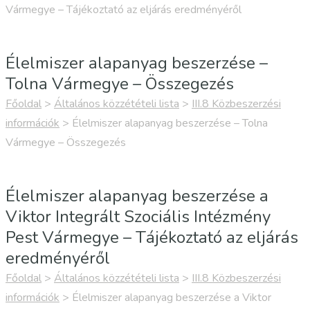
Vármegye – Tájékoztató az eljárás eredményéről
Élelmiszer alapanyag beszerzése –
Tolna Vármegye – Összegezés
Főoldal
>
Általános közzétételi lista
>
III.8 Közbeszerzési
információk
>
Élelmiszer alapanyag beszerzése – Tolna
Vármegye – Összegezés
Élelmiszer alapanyag beszerzése a
Viktor Integrált Szociális Intézmény
Pest Vármegye – Tájékoztató az eljárás
eredményéről
Főoldal
>
Általános közzétételi lista
>
III.8 Közbeszerzési
információk
>
Élelmiszer alapanyag beszerzése a Viktor