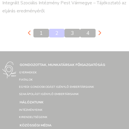
Integrált Szociális Intézmény Pest Vármegye – Tájékoztató az
eljárás eredményéről
1
2
3
4
GONDOZOTTAK, MUNKATÁRSAK FŐIGAZGATÓSÁG
GYERMEKEK
FIATALOK
EGYEDI GONDOSKODÁST IGÉNYLŐ EMBERTÁRSAINK
SZAKÁPOLÁST IGÉNYLŐ EMBERTÁRSAINK
HÁLÓZATUNK
INTÉZMÉNYEINK
KIRENDELTSÉGEINK
KÖZÖSSÉGI MÉDIA