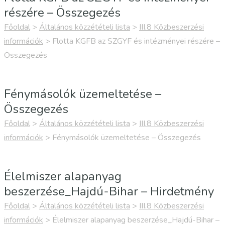
részére – Összegezés
Főoldal
>
Általános közzétételi lista
>
III.8 Közbeszerzési
információk
>
Flotta KGFB az SZGYF és intézményei részére –
Összegezés
Fénymásolók üzemeltetése –
Összegezés
Főoldal
>
Általános közzétételi lista
>
III.8 Közbeszerzési
információk
>
Fénymásolók üzemeltetése – Összegezés
Élelmiszer alapanyag
beszerzése_Hajdú-Bihar – Hirdetmény
Főoldal
>
Általános közzétételi lista
>
III.8 Közbeszerzési
információk
>
Élelmiszer alapanyag beszerzése_Hajdú-Bihar –