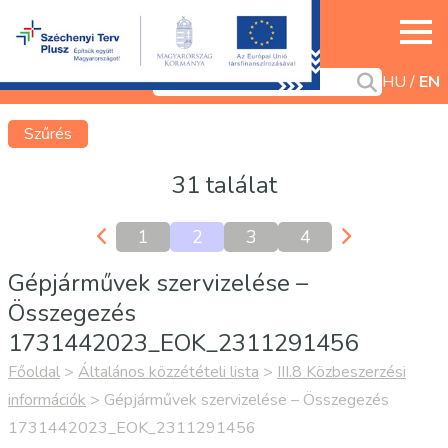
HU
EN
Szűrés
31 találat
1
2
3
4
Gépjárművek szervizelése –
Összegezés
1731442023_EOK_2311291456
Főoldal
>
Általános közzétételi lista
>
III.8 Közbeszerzési
információk
>
Gépjárművek szervizelése – Összegezés
1731442023_EOK_2311291456