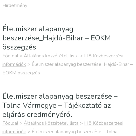
Hirdetmény
Élelmiszer alapanyag
beszerzése_Hajdú-Bihar – EOKM
összegzés
Főoldal
>
Általános közzétételi lista
>
III.8 Közbeszerzési
információk
>
Élelmiszer alapanyag beszerzése_Hajdú-Bihar –
EOKM összegzés
Élelmiszer alapanyag beszerzése –
Tolna Vármegye – Tájékoztató az
eljárás eredményéről
Főoldal
>
Általános közzétételi lista
>
III.8 Közbeszerzési
információk
>
Élelmiszer alapanyag beszerzése – Tolna