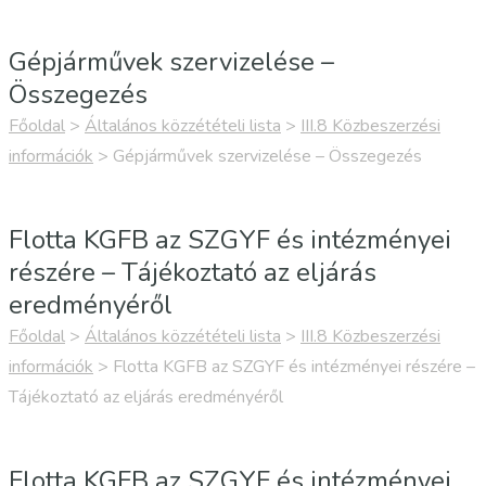
Gépjárművek szervizelése –
Összegezés
Főoldal
>
Általános közzétételi lista
>
III.8 Közbeszerzési
információk
>
Gépjárművek szervizelése – Összegezés
Flotta KGFB az SZGYF és intézményei
részére – Tájékoztató az eljárás
eredményéről
Főoldal
>
Általános közzétételi lista
>
III.8 Közbeszerzési
információk
>
Flotta KGFB az SZGYF és intézményei részére –
Tájékoztató az eljárás eredményéről
Flotta KGFB az SZGYF és intézményei