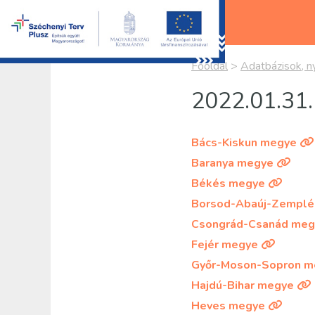
Főoldal
>
Adatbázisok, n
2022.01.31. 
Bács-Kiskun megye
Baranya megye
Békés megye
Borsod-Abaúj-Zemplé
Csongrád-Csanád meg
Fejér megye
Győr-Moson-Sopron m
Hajdú-Bihar megye
Heves megye