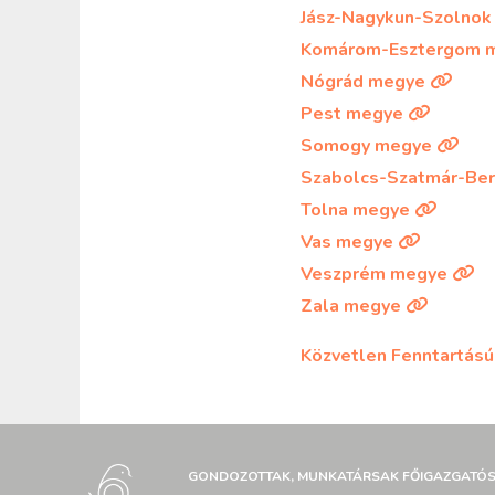
Jász-Nagykun-Szolno
Komárom-Esztergom 
Nógrád megye
Pest megye
Somogy megye
Szabolcs-Szatmár-Be
Tolna megye
Vas megye
Veszprém megye
Zala megye
Közvetlen Fenntartás
GONDOZOTTAK, MUNKATÁRSAK FŐIGAZGATÓ