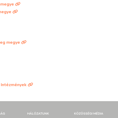
k megye
megye
reg megye
ú Intézmények
SÁG
HÁLÓZATUNK
KÖZÖSSÉGI MÉDIA