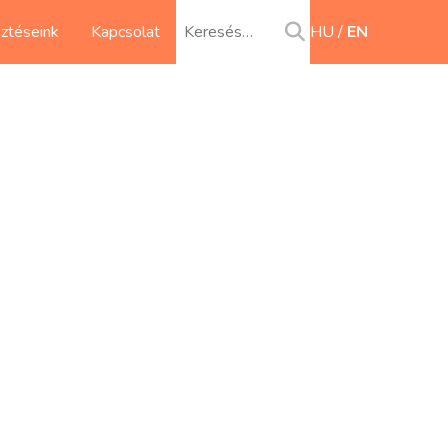
sztéseink
Kapcsolat
HU
EN