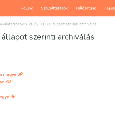
Rólunk
Szolgáltatások
Hálózatunk
Fejle
yilvántartások
>
2022.01.31. állapot szerinti archiválás
állapot szerinti archiválás
n megye
ye
egye