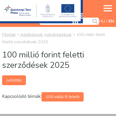
HU
EN
Főoldal
>
Adatbázisok, nyilvántartások
>
100 millió forint
feletti szerződések 2025
100 millió forint feletti
szerződések 2025
Letöltés
Kapcsolódó témák:
100 millió ft feletti