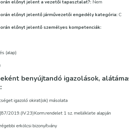
orán előnyt jelent a vezetői tapasztalat?:
Nem
során előnyt jelentő járművezetői engedély kategória:
C
során előnyt jelentő személyes kompetenciák:
s (alap)
)
zeként benyújtandó igazolások, alátáma
:
éget igazoló okirat(ok) másolata
87/2019.(IV.23)Korm.rendelet 1 sz. melléklete alapján
gebbi erkölcsi bizonyítvány