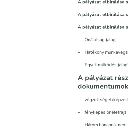
A pályázat elbírálása s
A pályázat elbírálása 
A pályázat elbírálása 
– Önállóság (alap)
– Hatékony munkavégzé
– Együttműködés (alap
A pályázat rés
dokumentumok
– végzettséget/képzetts
– fényképes önéletrajz (
– Három hónapnál nem ré