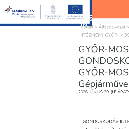
Főoldal
>
Álláspályázat
INTÉZMÉNY GYŐR-MOSO
GYŐR-MOS
GONDOSKOD
GYŐR-MOS
Gépjárművez
2026. JÚNIUS 29. (LEJÁRA
GONDOSKODÁS INTE