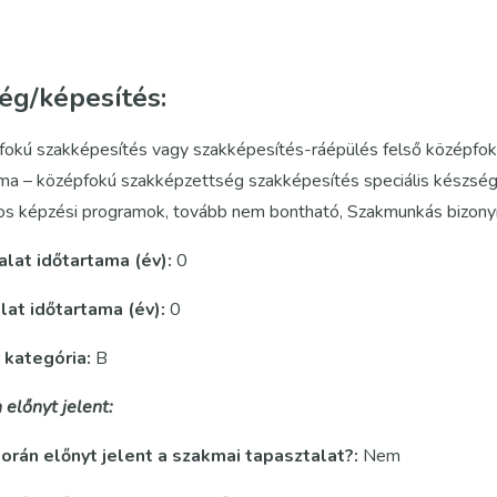
ég/képesítés:
fokú szakképesítés vagy szakképesítés-ráépülés felső középfok
a – középfokú szakképzettség szakképesítés speciális készségf
nos képzési programok, tovább nem bontható, Szakmunkás bizony
alat időtartama (év):
0
lat időtartama (év):
0
 kategória:
B
 előnyt jelent:
során előnyt jelent a szakmai tapasztalat?:
Nem