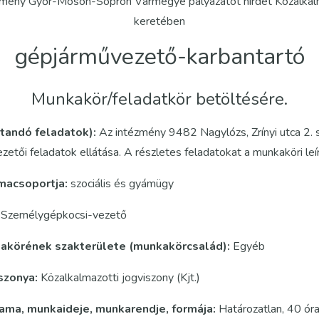
tézmény Győr-Moson-Sopron Vármegye pályázatot hirdet Közalkalma
keretében
gépjárművezető-karbantartó
Munkakör/feladatkör betöltésére.
átandó feladatok):
Az intézmény 9482 Nagylózs, Zrínyi utca 2.
zetői feladatok ellátása. A részletes feladatokat a munkaköri leí
macsoportja:
szociális és gyámügy
Személygépkocsi-vezető
kakörének szakterülete (munkakörcsalád):
Egyéb
iszonya:
Közalkalmazotti jogviszony (Kjt.)
tama, munkaideje, munkarendje, formája:
Határozatlan, 40 óra