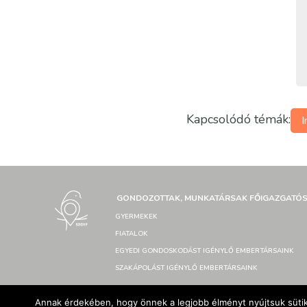
Kapcsolódó témák:
I
GONDOZOTTAK, MUNKATÁRSAK FŐIGAZGATÓ
GYERMEKEK
FIATALOK
EGYEDI GONDOSKODÁST IGÉNYLŐ EMBERTÁRSAINK
SZAKÁPOLÁST IGÉNYLŐ EMBERTÁRSAINK
Annak érdekében, hogy önnek a legjobb élményt nyújtsuk sütik