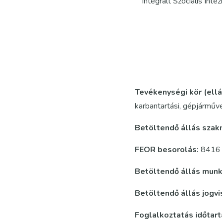
Integrált Szociális In
Tevékenységi kör (ell
karbantartási, gépjárműve
Betöltendő állás szak
FEOR besorolás:
8416 
Betöltendő állás mun
Betöltendő állás jogv
Foglalkoztatás időtar