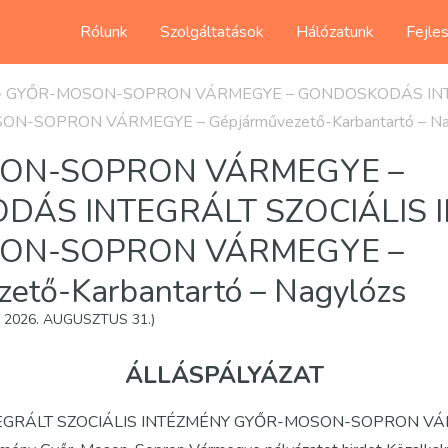
Rólunk
Szolgáltatások
Hálózatunk
Fejle
>
GYŐR-MOSON-SOPRON VÁRMEGYE – GONDOSKODÁS INT
N-SOPRON VÁRMEGYE – Gépjárművezető-Karbantartó – Na
ON-SOPRON VÁRMEGYE –
ÁS INTEGRÁLT SZOCIÁLIS 
ON-SOPRON VÁRMEGYE –
ető-Karbantartó – Nagylózs
T: 2026. AUGUSZTUS 31.)
ÁLLÁSPÁLYÁZAT
GRÁLT SZOCIÁLIS INTÉZMÉNY GYŐR-MOSON-SOPRON VÁR