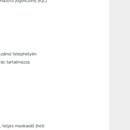
zotti jogviszony (Kjt.)
 számú telephelyén
rás tartalmazza.
, teljes munkaidő (heti