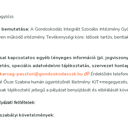
gylózs
t bemutatása:
A Gondoskodás Integrált Szociális Intézmény G
n működő intézmény. Tevékenységi köre: Idősek tartós, bentlaká
sal kapcsolatos egyéb lényeges információ (pl. jogviszony 
zetés, speciális adatvédelmi tájékoztatás, szervezet honla
tkarsag-pasztori@gondoskodasszk.hu
Érdeklődni telefono
sze Szabina humán ügyintézőnél Illetmény: KJT+megegyezés, A
ak tájékoztató jellegű a pályázat benyújtását és elbírálását köv
lyázati feltételek:
gszabályi követelmények: