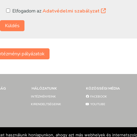
Elfogadom az
Adatvédelmi szabályzat
ntézményi pályázatok
SÁG
HÁLÓZATUNK
KÖZÖSSÉGI MÉDIA
INTÉZMÉNYEINK
FACEBOOK
KIRENDELTSÉGEINK
YOUTUBE
et használunk honlapunkon, ahogy azt más webhelyek és internetszolgá