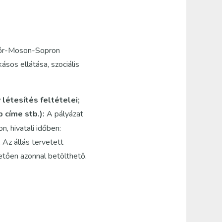
yőr-Moson-Sopron
sos ellátása, szociális
létesítés feltételei;
p címe stb.):
A pályázat
n, hivatali időben:
z állás tervetett
etően azonnal betölthető.