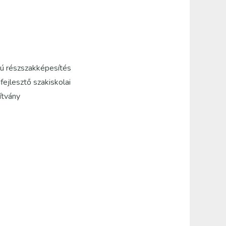
ú részszakképesítés
ejlesztő szakiskolai
ítvány