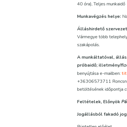
40 óra), Teljes munkaidő
Munkavégzés helye:
Na
Álláshirdető szerveze
Vármegye több telephelye
szakápolás.
A munkáltatóval, állás
próbaidő; illetmény/fi
benyújtása e-mailben:
ti
+36306573711 Roncsné Ő
betöltésének időpontja cs
Feltételek, Előnyök
Pá
Jogállásból fakadó jo
Büntetlen előélet