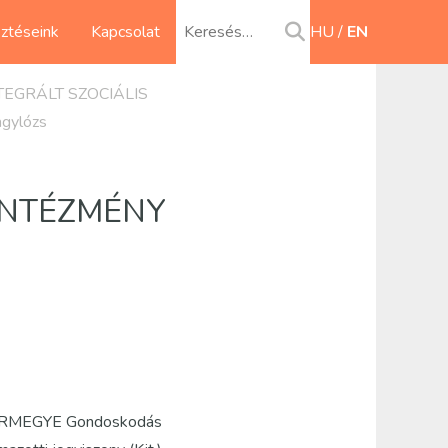
sztéseink
Kapcsolat
HU
EN
EGRÁLT SZOCIÁLIS
gylózs
INTÉZMÉNY
MEGYE Gondoskodás