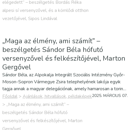
állomásához érkezett: március 7-től alpesi sí kategóriában
elégedett” – beszélgetés Bordás Réka
részt vehet a torinói Speciális…
alpesi sí versenyzővel, és a kömlődi otthon
vezetőjével, Sipos Lindával
„Maga az élmény, ami számít” –
beszélgetés Sándor Béla hófutó
versenyzővel és felkészítőjével, Marton
Gergővel
Sándor Béla, az Alpokalja Integrált Szociális Intézmény Győr-
Moson-Sopron Vármegye Zsira telephelyének lakója egyik
tagja annak a magyar delegációnak, amely hamarosan a torinói
Speciális Olimpia Téli Világjátékokra utazik. Béla hófutóként
2025. MÁRCIUS 07.
Főoldal
>
Ajánlások, hitvallások, példaképek
vesz részt az értelmileg sérült emberek legnagyobb…
>
„Maga az élmény, ami számít” –
beszélgetés Sándor Béla hófutó
versenyzővel és felkészítőjével, Marton
Gergővel