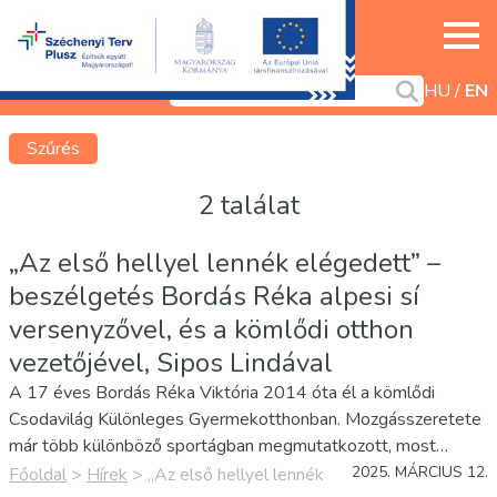
HU
EN
Szűrés
2 találat
„Az első hellyel lennék elégedett” –
beszélgetés Bordás Réka alpesi sí
versenyzővel, és a kömlődi otthon
vezetőjével, Sipos Lindával
A 17 éves Bordás Réka Viktória 2014 óta él a kömlődi
Csodavilág Különleges Gyermekotthonban. Mozgásszeretete
már több különböző sportágban megmutatkozott, most
azonban sportolói pályafutásának egy kiemelkedő
2025. MÁRCIUS 12.
Főoldal
>
Hírek
>
„Az első hellyel lennék